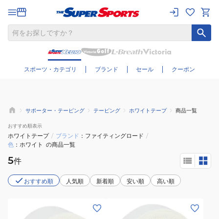
さらに絞り込む
スポーツ・カテゴリ
ブランド
セール
クーポン
サポーター・テーピング
テーピング
ホワイトテープ
商品一覧
おすすめ
順表示
ホワイトテープ
/
ブランド
ファイティングロード
/
色
ホワイト
の商品一覧
5
件
おすすめ順
人気順
新着順
安い順
高い順