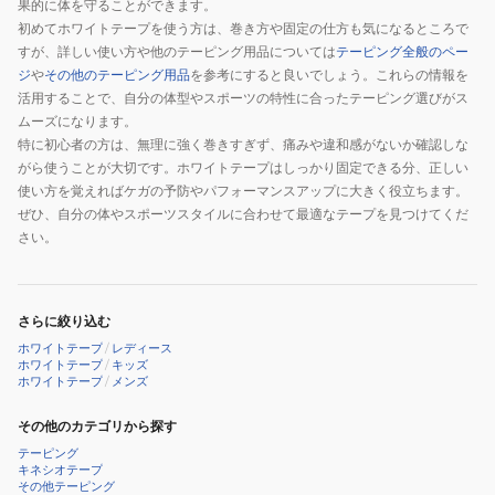
果的に体を守ることができます。
初めてホワイトテープを使う方は、巻き方や固定の仕方も気になるところで
すが、詳しい使い方や他のテーピング用品については
テーピング全般のペー
ジ
や
その他のテーピング用品
を参考にすると良いでしょう。これらの情報を
活用することで、自分の体型やスポーツの特性に合ったテーピング選びがス
ムーズになります。
特に初心者の方は、無理に強く巻きすぎず、痛みや違和感がないか確認しな
がら使うことが大切です。ホワイトテープはしっかり固定できる分、正しい
使い方を覚えればケガの予防やパフォーマンスアップに大きく役立ちます。
ぜひ、自分の体やスポーツスタイルに合わせて最適なテープを見つけてくだ
さい。
さらに絞り込む
ホワイトテープ
/
レディース
ホワイトテープ
/
キッズ
ホワイトテープ
/
メンズ
その他のカテゴリから探す
テーピング
キネシオテープ
その他テーピング