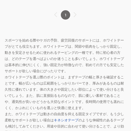
1
スポーツを始める際やケガの予防、疲労回復のサポートには、ホワイトテー
プがとても役立ちます。ホワイトテープは、関節や筋肉をしっかり固定し、
動きを安定させるために使われるテーピングの一種です。特に初心者の方
は、どのテープを選べばよいのか迷うことも多いでしょう。ホワイトテープ
は基本的に伸びにくく、強い固定力が特徴なので、初めての方でも安定した
サポートが欲しい場合にぴったりです。
ホワイトテープを選ぶ際のポイントは、まずテープの幅と厚さを確認するこ
とです。幅が広いものは広範囲をしっかりカバーでき、厚みがあるものは耐
久性に優れています。体の大きさや固定したい部位によって使い分けると良
いでしょう。また、肌に直接貼るものなので、肌に優しい素材であること
や、通気性が良いかどうかも大切なポイントです。長時間の使用でも蒸れに
くく、かぶれにくいものを選ぶと快適に使えます。
また、ホワイトテープは動きの自由度を抑える固定タイプですが、もう少し
柔軟なサポートが欲しい場合は
キネシオテープ
のような伸縮性のあるテープ
も検討してみてください。用途や目的に合わせて使い分けることで、より効