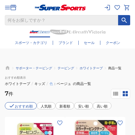
さらに絞り込む
スポーツ・カテゴリ
ブランド
セール
クーポン
サポーター・テーピング
テーピング
ホワイトテープ
商品一覧
おすすめ
順表示
ホワイトテープ
/
キッズ
/
色
ベージュ
の商品一覧
7
件
おすすめ順
人気順
新着順
安い順
高い順