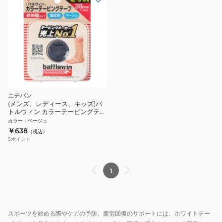
ニチバン
(メンズ、レディース、キッズ)バ
トルウィン カラーテーピングテー
プ 非伸縮タイプ 38mm ベージュ
カラー
：
ベージュ
C38FB
￥638
（税込）
5
ポイント
1
スポーツを始める際やケガの予防、疲労回復のサポートには、ホワイトテー