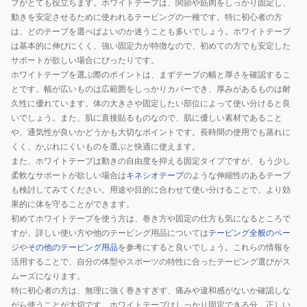
プがとても役立ちます。ホワイトテープは、関節や筋肉をしっかり固定し、
動きを安定させるために使われるテーピングの一種です。特に初心者の方
は、どのテープを選べばよいのか迷うことも多いでしょう。ホワイトテープ
は基本的に伸びにくく、強い固定力が特徴なので、初めての方でも安定した
サポートが欲しい場合にぴったりです。
ホワイトテープを選ぶ際のポイントは、まずテープの幅と厚さを確認するこ
とです。幅が広いものは広範囲をしっかりカバーでき、厚みがあるものは耐
久性に優れています。体の大きさや固定したい部位によって使い分けると良
いでしょう。また、肌に直接貼るものなので、肌に優しい素材であること
や、通気性が良いかどうかも大切なポイントです。長時間の使用でも蒸れに
くく、かぶれにくいものを選ぶと快適に使えます。
また、ホワイトテープは動きの自由度を抑える固定タイプですが、もう少し
柔軟なサポートが欲しい場合は
キネシオテープ
のような伸縮性のあるテープ
も検討してみてください。用途や目的に合わせて使い分けることで、より効
果的に体を守ることができます。
初めてホワイトテープを使う方は、巻き方や固定の仕方も気になるところで
すが、詳しい使い方や他のテーピング用品については
テーピング全般のペー
ジ
や
その他のテーピング用品
を参考にすると良いでしょう。これらの情報を
活用することで、自分の体型やスポーツの特性に合ったテーピング選びがス
ムーズになります。
特に初心者の方は、無理に強く巻きすぎず、痛みや違和感がないか確認しな
がら使うことが大切です。ホワイトテープはしっかり固定できる分、正しい