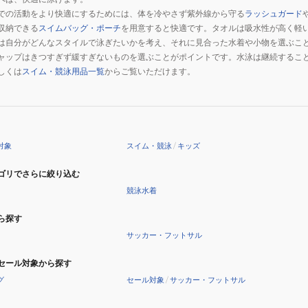
での活動をより快適にするためには、体を冷やさず紫外線から守る
ツ
ラッシュガード
収納できる
スイムバッグ・ポーチ
を用意すると快適です。タオルは吸水性が高く軽
M-
は自分がどんなスタイルで泳ぎたいかを考え、それに見合った水着や小物を選ぶこ
LL
ャップはきつすぎず緩すぎないものを選ぶことがポイントです。水泳は継続するこ
サ
しくは
スイム・競泳用品一覧
からご覧いただけます。
イ
ズ
MKQ65
対象
スイム・競泳
/
キッズ
ゴリでさらに絞り込む
競泳水着
ら探す
サッカー・フットサル
セール対象から探す
グ
セール対象
/
サッカー・フットサル