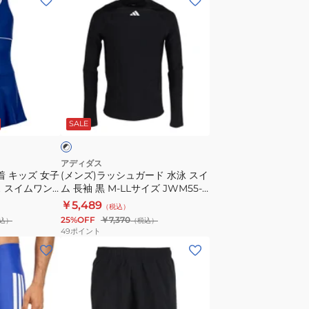
ン
ズ)
ラ
ッ
シ
ュ
ブ
ガ
ラ
SALE
ー
ド
水
アディダス
着 キッズ 女子
(メンズ)ラッシュガード 水泳 スイ
泳
 スイムワン
ム 長袖 黒 M-LLサイズ JWM55-
ス
268
JL5994 スイムウェア UPF50+
￥5,489
（税込）
イ
UVカット
25%OFF
￥7,370
込）
（税込）
ム
49
ポイント
長
(メ
袖
ン
黒
ズ)
M-
水