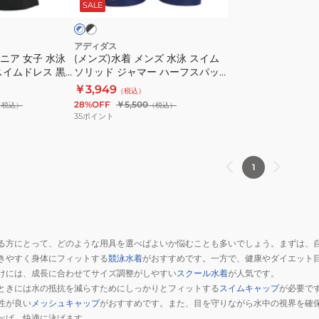
ッ
パ
SALE
ー
ー
ー
水
ク
ッ
フ
フ
泳
ツ
付
ス
ス
アディダス
KMR18
ュニア 女子 水泳
(メンズ)水着 メンズ 水泳 スイム
き
パ
イ
スイムドレス 黒×
ソリッド ジャマー ハーフスパッ
黒
ッ
ム
イズ SV911-
ツ M-LLサイズ MKQ65
￥3,949
（税込）
M-
ツ
ソ
 スカート
28%OFF
￥5,500
（税込）
（税込）
LL
8
リ
35
ポイント
サ
イ
ッ
イ
ン
ド
ズ
チ
ジ
1
KKM05-
青
ャ
JX2673
M-
マ
LL
ー
サ
ハ
る方にとって、どのような用具を選べばよいか悩むことも多いでしょう。まずは、
イ
ー
きやすく身体にフィットする
競泳水着
がおすすめです。一方で、健康やダイエット
ズ
フ
けには、成長に合わせてサイズ調整がしやすい
スクール水着
が人気です。
KQX13-
ス
ときには水の抵抗を減らすためにしっかりとフィットする
スイムキャップ
が必要で
KA3866
パ
性が良い
メッシュキャップ
がおすすめです。また、目を守りながら水中の視界を確
ッ
べば、快適に泳げます。