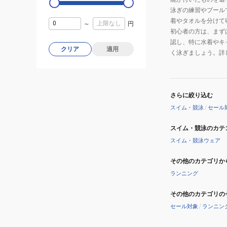
×
泳ぎの練習やプール
着やタオルを分けて
ピ
～
円
初心者の方は、まず
ン
認し、特に水着やキ
ク
クリア
適用
く泳ぎましょう。詳
110-
160
サ
イ
さらに絞り込む
ズ
スイム・競泳
/
セール
SV911-
スイム・競泳のカテ
JZ0742
スイム・競泳ウェア
キ
ッ
その他のカテゴリか
ズ
ランニング
ス
カ
その他のカテゴリの
ー
セール対象
/
ランニン
ト