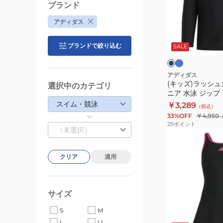
ー
ッ
ブランド
マ
シ
アディダス
ン
ュ
ブ
ブ
ス
ル
ガ
ラ
ー
ブランドで絞り込む
ッ
SALE
ス
ー
ク
ク
イ
ド
×
ム
ホ
水
アディダス
ワ
(キッズ)ラッシュ
ワ
着
選択中のカテゴリ
イ
ニア 水泳 ジップ キ
ン
ジ
ト
サイズ SX826 U
スイム・競泳
￥3,289
（税込）
ピ
ュ
33%OFF
￥4,950
ー
ニ
29
ポイント
（未選択）
ス
ア
(キ
KMR17-
水
ッ
JC5269
泳
クリア
適用
ズ)
ジ
水
ッ
着
プ
サイズ
ジ
キ
ュ
ブ
S
M
ッ
ニ
ラ
L
LL