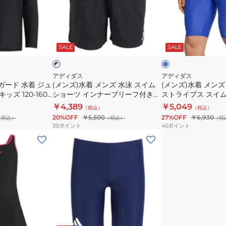
ズ
ー
着
着
パ
マ
メ
メ
フ
ン
ン
ン
ブ
ブ
ォ
ス
ズ
ズ
ル
ラ
ー
SALE
SALE
ッ
ッ
ー
ス
水
水
ク
マ
イ
泳
泳
×
ン
ム
ホ
ス
ス
アディダス
アディダス
ワ
ガード 水着 ジュ
(メンズ)水着 メンズ 水泳 スイム
(メンズ)水着 メンズ
ス
ワ
イ
リ
イ
ッズ 120-160
ショーツ インナーブリーフ付き
ストライプス スイム
ロ
ン
ム
ー
ト
PF50+ UVカット
黒 M-LLサイズ KKM05-JX2673
ッツ 8インチ 青 M-
￥4,389
￥5,049
（税込）
（税込）
ゴ
ピ
シ
ス
KQX13-KA3866
20%OFF
￥5,500
27%OFF
￥6,930
（税込）
（税込）
（税
ス
ー
ョ
ト
39
ポイント
45
ポイント
イ
ス
ー
ラ
(メ
ミ
KMR17-
ツ
イ
ン
ン
JC5268
イ
プ
ズ)
グ
ン
ス
水
ハ
ナ
ス
着
ー
ー
イ
メ
フ
ブ
ム
ン
ブ
ブ
ス
リ
ハ
ラ
ズ
ル