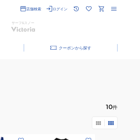
店舗検索
ログイン
サーフ&スノー
クーポン
10
件
(メ