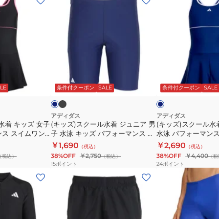
ッ
ッ
ズ)
ズ)
ス
ス
ク
ク
ー
ー
ル
ル
ブ
ダ
ネ
ラ
水
水
ー
イ
ッ
ク
ビ
LE
条件付クーポン
SALE
条件付クーポン
SALE
ッ
着
着
ク
ー
ク
ジ
キ
×
ホ
ュ
ッ
アディダス
アディダス
ワ
水着 キッズ 女子
(キッズ)スクール水着 ジュニア 男
(キッズ)スクール水
ニ
ズ
イ
ンス スイムワン
子 水泳 キッズ パフォーマンス ロ
水泳 パフォーマンス
ア
女
ト
5269
ゴ スイミング ハーフスパッツ
ピース KMR17-JC5
￥1,690
￥2,690
（税込）
（税込）
男
子
KMR18
38%OFF
￥2,750
38%OFF
￥4,400
（税込）
（税込）
（税
子
水
15
ポイント
24
ポイント
水
泳
(メ
(メ
泳
パ
ン
ン
キ
フ
ズ)
ズ)
ッ
ォ
水
水