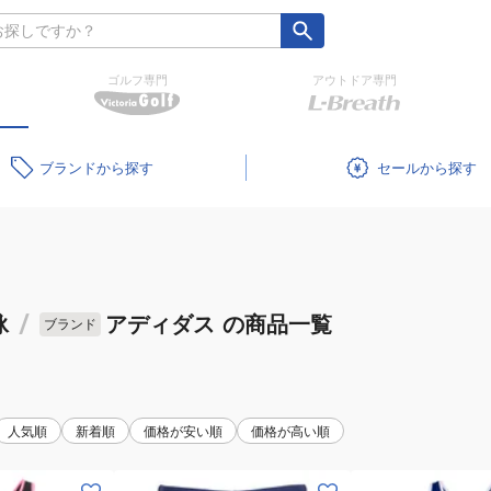
ゴルフ専門
アウトドア専門
ブランド
セール
泳
/
アディダス
の商品一覧
ブランド
人気順
新着順
価格が安い順
価格が高い順
(キ
(キ