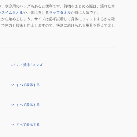
白
や、水泳用のバッグもあると便利です。荷物をまとめる際は、濡れた水
い
スイムタオル
や、体に巻ける
ラップタオル
が特に人気です。
S-
とから始めましょう。サイズは必ず試着して身体にフィットするかを確
3L
とで体力も技術も向上しますので、快適に続けられる用具を揃えて楽し
サ
イ
ズ
KUX65-
JF6088
スイム・競泳
/
メンズ
すべて表示する
すべて表示する
すべて表示する