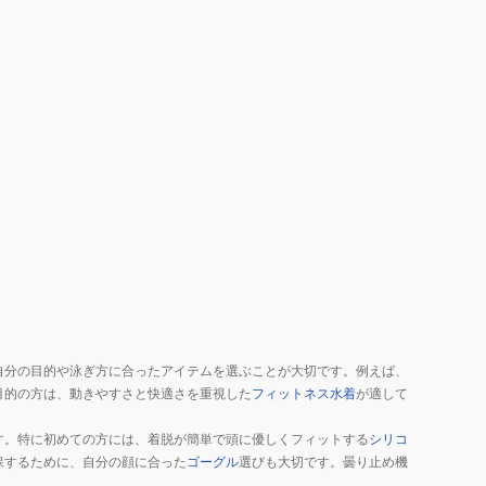
ョ
ー
ツ
8
イ
ン
チ
イ
ン
ナ
ー
ブ
リ
ー
自分の目的や泳ぎ方に合ったアイテムを選ぶことが大切です。例えば、
フ
目的の方は、動きやすさと快適さを重視した
フィットネス水着
が適して
付
き
す。特に初めての方には、着脱が簡単で頭に優しくフィットする
シリコ
黒
保するために、自分の顔に合った
ゴーグル
選びも大切です。曇り止め機
×