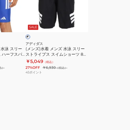
LL
着
サ
メ
イ
ン
ブ
ズ
ズ
ラ
SALE
JWM55-
水
JL5994
泳
ス
ス
アディダス
 水泳 スリー
(メンズ)水着 メンズ 水泳 スリー
イ
リ
 ハーフスパ
ストライプス スイムショーツ 8イ
ム
ー
LLサイズ
ンチ インナーブリーフ付き 黒×白
￥5,049
（税込）
ウ
ス
S-3Lサイズ KUX65-JF6088
27%OFF
￥6,930
込）
（税込）
ェ
ト
45
ポイント
ア
ラ
UPF50+
イ
UV
プ
カ
ス
ッ
ス
ト
イ
ム
シ