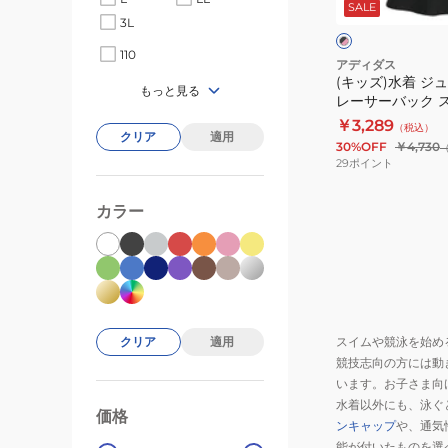
SALE
ッ
ズ
ア
3L
ク
×
120-
女
×
×
ホ
ホ
110
160
ピ
ワ
子
アディダス
ワ
ン
イ
(キッズ)水着 ジ
サ
水
イ
もっと見る
ク
ト
レーサーバック 
イ
ト
泳
ピンク 110-160サ
￥3,289
（税込）
ズ
レ
クリア
適用
JZ0742 キッズ
30%OFF
￥4,730
SX826
ー
29
ポイント
UPF50+
サ
UV
ー
カラー
カ
バ
ッ
ッ
ト
ク
ス
イ
スイムや競泳を始め
クリア
適用
ム
競技志向の方には動
ド
います。お子さま向
レ
水着以外にも、泳ぐ
価格
99000
0
ス
ンキャップ
や、通気
黒
能が付いたものを選