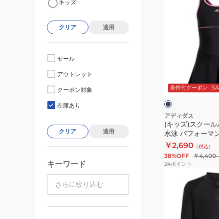
キッズ
ッ
ズ)
クリア
適用
ス
ク
ー
セール
ル
ブ
アウトレット
水
ラ
ッ
条件付クーポン
SA
着
クーポン対象
ク
ブ
キ
ル
在庫あり
ー
ッ
アディダス
(キッズ)スクール
ズ
クリア
適用
水泳 パフォーマ
女
ピース KMR17-JC
￥2,690
（税込）
子
38%OFF
￥4,400
水
キーワード
24
ポイント
泳
(キ
パ
ッ
フ
ズ)
ォ
ラ