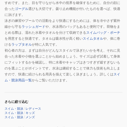
すめです。また、目を守りながら水中の視界を確保するために、自分の顔に
合った
ゴーグル
選びも大切です。曇り止め機能が付いたものを選べば、快適
に泳げます。
泳ぎの練習やプールでの活動をより快適にするためには、体を冷やさず紫外
線から守る
ラッシュガード
や、水泳用のバッグもあると便利です。荷物をま
とめる際は、濡れた水着やタオルを分けて収納できる
スイムバッグ・ポーチ
を用意すると快適です。タオルは吸水性が高く軽い
スイムタオル
や、体に巻
ける
ラップタオル
が特に人気です。
初心者の方は、まずは自分がどんなスタイルで泳ぎたいかを考え、それに見
合った水着や小物を選ぶことから始めましょう。サイズは必ず試着して身体
にフィットするかを確認し、特に水着やキャップはきつすぎず緩すぎないも
のを選ぶことがポイントです。水泳は継続することで体力も技術も向上しま
すので、快適に続けられる用具を揃えて楽しく泳ぎましょう。詳しくは
スイ
ム・競泳用品一覧
からご覧いただけます。
さらに絞り込む
スイム・競泳
/
レディース
スイム・競泳
/
キッズ
スイム・競泳
/
メンズ