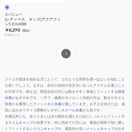
ア
ク
エバニュー
ア
(レディース、キッズ)アクアフィ
ンS EHA188
フ
￥6,270
（税込）
ィ
57
ポイント
ン
S
EHA188
1
スイムや競泳を始める方にとって、どのような用具を選べばよいか悩むこと
も多いでしょう。まずは、自分の目的や泳ぎ方に合ったアイテムを選ぶこと
が大切です。例えば、競技志向の方には動きやすく身体にフィットする
競泳
水着
がおすすめです。一方で、健康やダイエット目的の方は、動きやすさと
快適さを重視した
フィットネス水着
が適しています。お子さま向けには、成
長に合わせてサイズ調整がしやすい
スクール水着
が人気です。
水着以外にも、泳ぐときには水の抵抗を減らすためにしっかりとフィットす
る
スイムキャップ
が必要です。特に初めての方には、着脱が簡単で頭に優し
くフィットする
シリコンキャップ
や、通気性が良い
メッシュキャップ
がおす