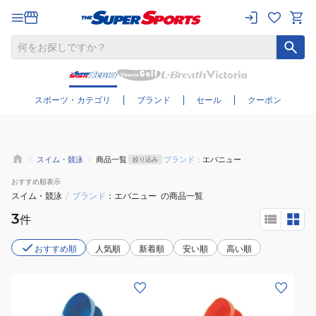
さらに絞り込む
スポーツ・カテゴリ
ブランド
セール
クーポン
スイム・競泳
商品一覧
ブランド：
エバニュー
絞り込み
おすすめ
順表示
スイム・競泳
/
ブランド
エバニュー
の商品一覧
3
件
おすすめ順
人気順
新着順
安い順
高い順
(メ
(レ
ン
デ