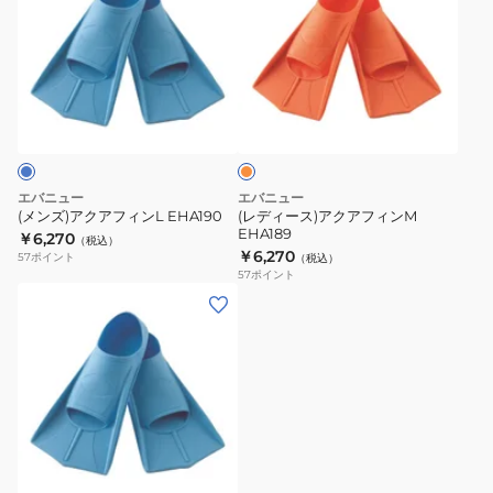
ズ)
ィ
ア
ー
ク
ス)
ア
ア
オ
フ
ク
レ
ィ
ア
ン
ジ
ン
フ
L
ィ
エバニュー
エバニュー
EHA190
ン
(メンズ)アクアフィンL EHA190
(レディース)アクアフィンM
EHA189
M
￥6,270
（税込）
￥6,270
57
ポイント
（税込）
EHA189
57
ポイント
(レ
デ
ィ
ー
ス、
キ
ッ
ズ)