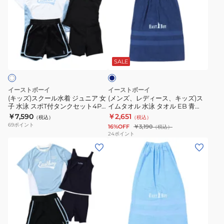
ズ)
ズ、
ス
レ
ク
デ
ー
ィ
ネ
ル
ー
イ
水
ス、
ビ
SALE
ー
着
キ
ジ
ッ
イーストボーイ
イーストボーイ
ュ
ズ)
(キッズ)スクール水着 ジュニア 女
(メンズ、レディース、キッズ)ス
子 水泳 スポT付タンクセット4P
イムタオル 水泳 タオル EB 青
ニ
ス
白 130-160サイズ 3363311 4点セ
100cm 4363242BLU ラップタオ
￥7,590
￥2,651
（税込）
（税込）
ア
イ
ット セパレート
ル 巻きタオル
69
ポイント
16%OFF
￥3,190
（税込）
女
ム
24
ポイント
(キ
(メ
子
タ
ッ
ン
水
オ
ズ)
ズ、
泳
ル
ス
レ
ス
水
ク
デ
ポ
泳
ー
ィ
T
タ
ラ
ル
ー
付
オ
イ