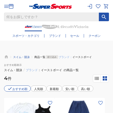
さらに絞り込む
スポーツ・カテゴリ
ブランド
セール
クーポン
スイム・競泳
商品一覧
ブランド：
イーストボーイ
絞り込み
おすすめ
順表示
スイム・競泳
/
ブランド
イーストボーイ
の商品一覧
4
件
おすすめ順
人気順
新着順
安い順
高い順
(キ
(メ
ッ
ン