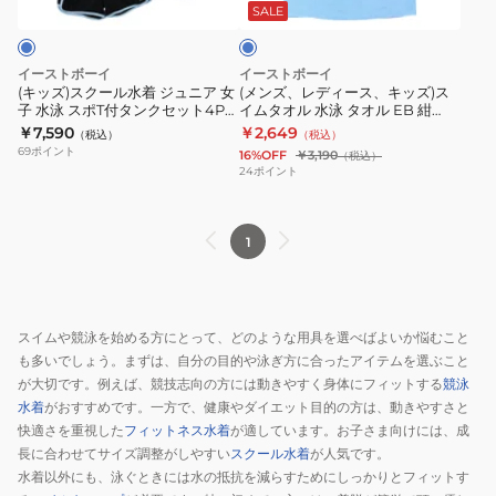
水
ス、
タ
ル
ト
SALE
ブ
着
キ
ン
EB
ル
ジ
ッ
ク
青
ー
イーストボーイ
イーストボーイ
ュ
ズ)
セ
100cm
(キッズ)スクール水着 ジュニア 女
(メンズ、レディース、キッズ)ス
子 水泳 スポT付タンクセット4P
イムタオル 水泳 タオル EB 紺
ニ
ス
ッ
4363242BLU
青 130-160サイズ 3363311-BLU 4
100cm 4363242NVY ラップタオ
￥7,590
￥2,649
（税込）
（税込）
ア
イ
ト
ラ
点セット セパレート
ル 巻きタオル
69
ポイント
16%OFF
￥3,190
（税込）
女
ム
4P
ッ
24
ポイント
子
タ
白
プ
水
オ
130-
タ
1
泳
ル
160
オ
ス
水
サ
ル
ポ
泳
イ
巻
T
タ
ズ
き
スイムや競泳を始める方にとって、どのような用具を選べばよいか悩むこと
付
オ
3363311
タ
も多いでしょう。まずは、自分の目的や泳ぎ方に合ったアイテムを選ぶこと
タ
ル
4
オ
が大切です。例えば、競技志向の方には動きやすく身体にフィットする
競泳
ン
EB
点
ル
水着
がおすすめです。一方で、健康やダイエット目的の方は、動きやすさと
快適さを重視した
フィットネス水着
が適しています。お子さま向けには、成
ク
紺
セ
長に合わせてサイズ調整がしやすい
スクール水着
が人気です。
セ
100cm
ッ
水着以外にも、泳ぐときには水の抵抗を減らすためにしっかりとフィットす
ッ
4363242NVY
ト