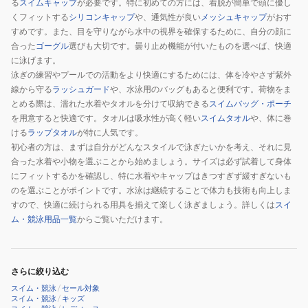
る
スイムキャップ
が必要です。特に初めての方には、着脱が簡単で頭に優し
ト
ラ
セ
くフィットする
シリコンキャップ
や、通気性が良い
メッシュキャップ
がおす
4P
ッ
パ
すめです。また、目を守りながら水中の視界を確保するために、自分の顔に
青
プ
レ
合った
ゴーグル
選びも大切です。曇り止め機能が付いたものを選べば、快適
130-
タ
ー
に泳げます。
泳ぎの練習やプールでの活動をより快適にするためには、体を冷やさず紫外
160
オ
ト
線から守る
ラッシュガード
や、水泳用のバッグもあると便利です。荷物をま
サ
ル
とめる際は、濡れた水着やタオルを分けて収納できる
スイムバッグ・ポーチ
イ
巻
を用意すると快適です。タオルは吸水性が高く軽い
スイムタオル
や、体に巻
ズ
き
ける
ラップタオル
が特に人気です。
3363311-
タ
初心者の方は、まずは自分がどんなスタイルで泳ぎたいかを考え、それに見
BLU
オ
合った水着や小物を選ぶことから始めましょう。サイズは必ず試着して身体
4
ル
にフィットするかを確認し、特に水着やキャップはきつすぎず緩すぎないも
のを選ぶことがポイントです。水泳は継続することで体力も技術も向上しま
点
すので、快適に続けられる用具を揃えて楽しく泳ぎましょう。詳しくは
スイ
セ
ム・競泳用品一覧
からご覧いただけます。
ッ
ト
セ
さらに絞り込む
パ
スイム・競泳
/
セール対象
レ
スイム・競泳
/
キッズ
ー