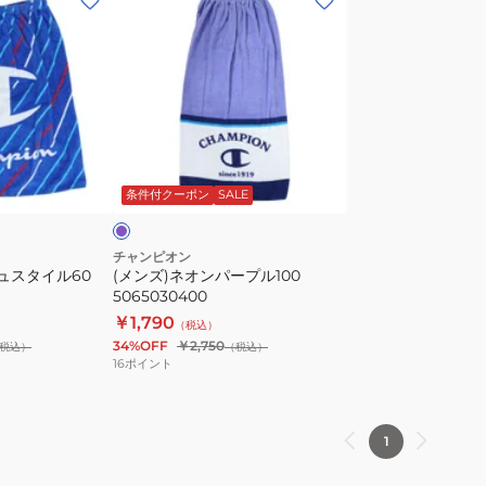
ン
ズ)
ネ
オ
ン
パ
パ
ー
ー
プ
条件付クーポン
SALE
プ
ル
100
チャンピオン
ュスタイル60
(メンズ)ネオンパープル100
5065030400
5065030400
￥1,790
（税込）
34%OFF
￥2,750
税込）
（税込）
16
ポイント
1