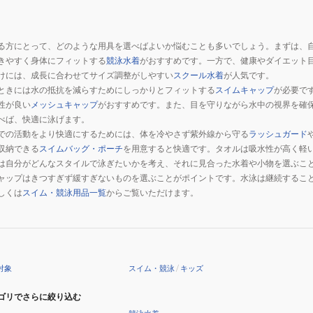
る方にとって、どのような用具を選べばよいか悩むことも多いでしょう。まずは、
きやすく身体にフィットする
競泳水着
がおすすめです。一方で、健康やダイエット
けには、成長に合わせてサイズ調整がしやすい
スクール水着
が人気です。
ときには水の抵抗を減らすためにしっかりとフィットする
スイムキャップ
が必要で
性が良い
メッシュキャップ
がおすすめです。また、目を守りながら水中の視界を確
べば、快適に泳げます。
での活動をより快適にするためには、体を冷やさず紫外線から守る
ラッシュガード
収納できる
スイムバッグ・ポーチ
を用意すると快適です。タオルは吸水性が高く軽
は自分がどんなスタイルで泳ぎたいかを考え、それに見合った水着や小物を選ぶこ
ャップはきつすぎず緩すぎないものを選ぶことがポイントです。水泳は継続するこ
しくは
スイム・競泳用品一覧
からご覧いただけます。
対象
スイム・競泳
/
キッズ
ゴリでさらに絞り込む