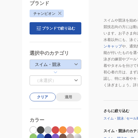
ブランド
チャンピオン
スイムや競泳を始め
競技志向の方には動
ブランドで絞り込む
います。お子さま向
水着以外にも、泳ぐ
ンキャップ
や、通気
選択中のカテゴリ
能が付いたものを選
泳ぎの練習やプール
スイム・競泳
着やタオルを分けて
初心者の方は、まず
認し、特に水着やキ
（未選択）
く泳ぎましょう。詳
クリア
適用
さらに絞り込む
スイム・競泳
/
セール
カラー
スイム・競泳のカテ