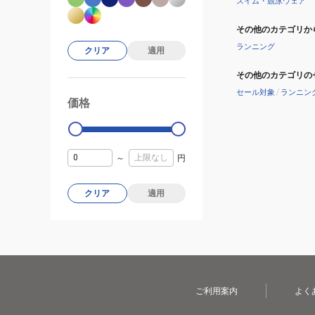
スイム・競泳ウェア
その他のカテゴリか
ランニング
クリア
適用
その他のカテゴリの
セール対象
/
ランニン
価格
99000
0
～
円
クリア
適用
ご利用案内
よく