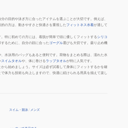
自分の目的や泳ぎ方に合ったアイテムを選ぶことが大切です。例えば、
目的の方は、動きやすさと快適さを重視した
フィットネス水着
が適して
す。特に初めての方には、着脱が簡単で頭に優しくフィットする
シリコ
保するために、自分の顔に合った
ゴーグル
選びも大切です。曇り止め機
や、水泳用のバッグもあると便利です。荷物をまとめる際は、濡れた水
い
スイムタオル
や、体に巻ける
ラップタオル
が特に人気です。
とから始めましょう。サイズは必ず試着して身体にフィットするかを確
とで体力も技術も向上しますので、快適に続けられる用具を揃えて楽し
スイム・競泳
/
メンズ