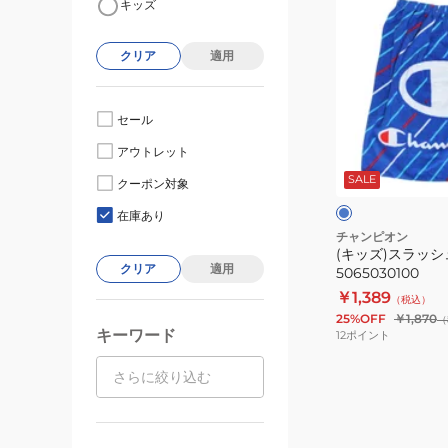
キッズ
ッ
ズ)
クリア
適用
ス
ラ
ッ
セール
シ
ブ
アウトレット
ュ
ル
ー
SALE
ス
クーポン対象
ル
タ
在庫あり
イ
チャンピオン
(キッズ)スラッシ
ル
クリア
適用
5065030100
60
￥1,389
（税込）
5065030100
25%OFF
￥1,870
（
キーワード
12
ポイント