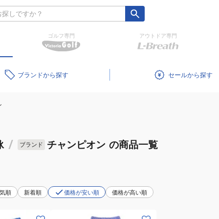
ゴルフ専門
アウトドア専門
ブランド
セール
ン
泳
/
チャンピオン
の商品一覧
ブランド
気順
新着順
価格が安い順
価格が高い順
(メ