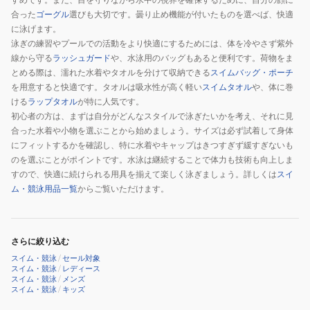
キ
キ
黒
合った
ゴーグル
選びも大切です。曇り止め機能が付いたものを選べば、快適
ャ
ャ
×
に泳げます。
ッ
ッ
青
泳ぎの練習やプールでの活動をより快適にするためには、体を冷やさず紫外
プ
プ
M-
線から守る
ラッシュガード
や、水泳用のバッグもあると便利です。荷物をま
ア
ア
とめる際は、濡れた水着やタオルを分けて収納できる
スイムバッグ・ポーチ
L
リ
リ
を用意すると快適です。タオルは吸水性が高く軽い
スイムタオル
や、体に巻
サ
ける
ラップタオル
が特に人気です。
ー
ー
イ
初心者の方は、まずは自分がどんなスタイルで泳ぎたいかを考え、それに見
ナ
ナ
ズ
合った水着や小物を選ぶことから始めましょう。サイズは必ず試着して身体
く
く
AS6FSC51U
にフィットするかを確認し、特に水着やキャップはきつすぎず緩すぎないも
ん
ん
BKBL
のを選ぶことがポイントです。水泳は継続することで体力も技術も向上しま
メ
すので、快適に続けられる用具を揃えて楽しく泳ぎましょう。詳しくは
スイ
ム・競泳用品一覧
からご覧いただけます。
ッ
シ
ュ
ス
さらに絞り込む
イ
スイム・競泳
/
セール対象
スイム・競泳
/
レディース
ム
スイム・競泳
/
メンズ
キ
スイム・競泳
/
キッズ
ャ