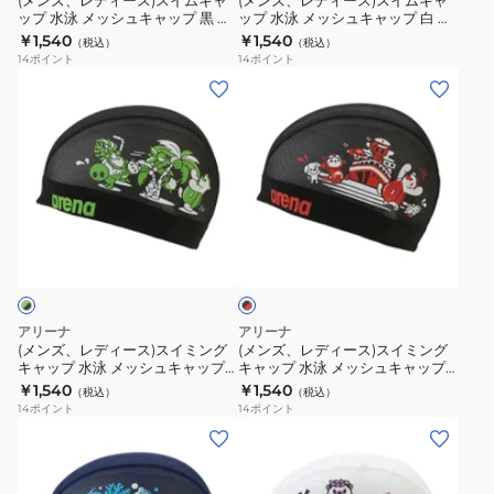
(メンズ、レディース)スイムキャ
(メンズ、レディース)スイムキャ
ヘ
ム
L
ー
プ
プ
ップ 水泳 メッシュキャップ 黒 M-
ップ 水泳 メッシュキャップ 白 M-
キ
キ
ア
Lサイズ AS6FSC55U BKPK スイ
Lサイズ AS6FSC55U WHBL スイ
キ
サ
￥1,540
￥1,540
公
公
（税込）
（税込）
ャ
ャ
ミングキャップ 花柄
ミングキャップ 花柄
ー
14
ポイント
14
ポイント
ャ
イ
式
式
ッ
ッ
(メ
(メ
ッ
ズ
大
大
プ
プ
ン
ン
プ
AS6SSC53U
会
会
水
水
ズ、
ズ、
WHPK
可
可
泳
泳
レ
レ
青
M-
メ
メ
デ
デ
×
L
ッ
ッ
ィ
ィ
ピ
サ
ブ
シ
シ
ー
ー
ラ
ン
イ
ュ
ュ
ス)
ス)
ッ
ク
ズ
キ
キ
ク
ス
ス
M-
AS6SSC56U
×
ャ
ャ
イ
イ
レ
アリーナ
アリーナ
L
ッ
ッ
ミ
ミ
ッ
(メンズ、レディース)スイミング
(メンズ、レディース)スイミング
サ
ド
プ
プ
キャップ 水泳 メッシュキャップ
キャップ 水泳 メッシュキャップ
ン
ン
黒×緑 M-Lサイズ AS6FSC56U
黒×赤 M-Lサイズ AS6FSC56U
イ
￥1,540
￥1,540
黒
白
（税込）
（税込）
グ
グ
BKGR スイムキャップ アリーナく
BKRD スイムキャップ アリーナ
14
ポイント
14
ポイント
ズ
M-
M-
ん
くん
キ
キ
(メ
(メ
AS6SSC55U
L
L
ャ
ャ
ン
ン
BLPK
サ
サ
ッ
ッ
ズ、
ズ、