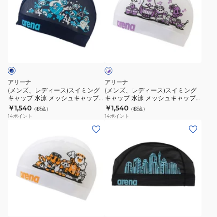
イ
イ
プ
プ
レ
レ
ズ
ズ
水
水
デ
デ
AS6FSC55U
AS6FSC55U
泳
泳
ィ
ィ
BKPK
WHBL
ホ
メ
メ
ー
ー
ワ
ス
ス
ッ
ッ
ス)
ス)
イ
イ
イ
シ
シ
ト
ス
ス
ミ
ミ
×
ュ
ュ
イ
イ
パ
アリーナ
アリーナ
ン
ン
キ
キ
ミ
ミ
ー
(メンズ、レディース)スイミング
(メンズ、レディース)スイミング
グ
グ
プ
ャ
ャ
キャップ 水泳 メッシュキャップ
キャップ 水泳 メッシュキャップ
ン
ン
ル
紺×青 M-Lサイズ AS6FSC56U
白×紫 M-Lサイズ AS6FSC56U
キ
キ
￥1,540
￥1,540
ッ
ッ
（税込）
（税込）
グ
グ
NVBL スイムキャップ アリーナく
WHPP スイムキャップ アリーナ
14
ポイント
14
ポイント
ャ
ャ
プ
プ
ん
くん
キ
キ
(メ
(メ
ッ
ッ
黒
黒
ャ
ャ
ン
ン
プ
プ
×
×
ッ
ッ
ズ、
ズ、
花
花
緑
赤
プ
プ
レ
レ
柄
柄
M-
M-
水
水
デ
デ
L
L
泳
泳
ィ
ィ
サ
サ
ブ
メ
メ
ー
ー
ラ
イ
イ
ッ
ッ
ス)
ス)
ッ
ズ
ズ
シ
シ