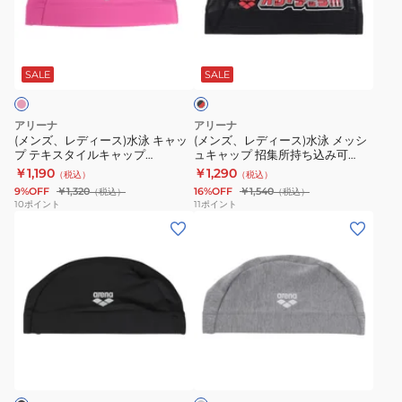
BLBL
デ
デ
用
ィ
ィ
補
ブ
ー
ー
ラ
助
ス)
ス)
SALE
SALE
ッ
着
ク
水
水
用
×
泳
泳
レ
アリーナ
アリーナ
グ
キ
メ
ッ
(メンズ、レディース)水泳 キャッ
(メンズ、レディース)水泳 メッシ
ロ
ド
プ テキスタイルキャップ
ュキャップ 招集所持ち込み可
ャ
ッ
AS5SSC71U PKPK
AS5FSC56U BKRD
ー
￥1,190
￥1,290
（税込）
（税込）
ッ
シ
ブ
9%OFF
￥1,320
16%OFF
￥1,540
（税込）
（税込）
プ
ュ
10
ポイント
11
ポイント
水
(メ
(メ
テ
キ
着
ン
ン
キ
ャ
手
ズ、
ズ、
ス
ッ
袋
レ
レ
タ
プ
男
デ
デ
イ
招
女
ィ
ィ
ル
集
兼
グ
ー
ー
キ
所
レ
用
ス)
ス)
ャ
持
ー
滑
水
水
ッ
ち