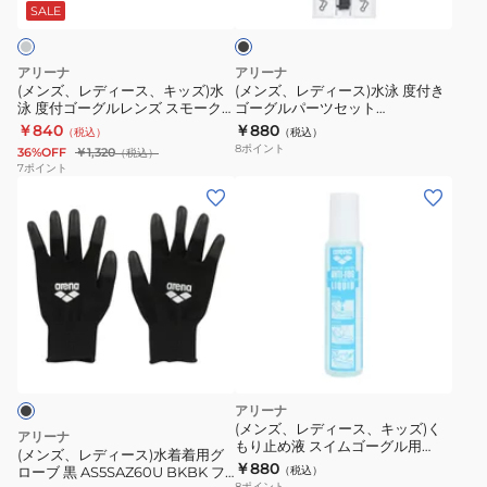
ス、
ス)
ズ
ー
ッ
SALE
ク
キ
水
用
グ
ッ
泳
パ
ル
アリーナ
アリーナ
ズ)
度
ー
用
(メンズ、レディース、キッズ)水
(メンズ、レディース)水泳 度付き
泳 度付ゴーグルレンズ スモーク
ゴーグルパーツセット
水
付
ツ
AGL-
ブラック 片目 -1.5~-8.0 AGL-
AS5SGG61U BKBK 鼻ベルト サイ
￥840
￥880
（税込）
（税込）
泳
き
セ
OCS2
4500C SMK 左右兼用 AGL-4500
ドパーツ AGL-4500C・
8
ポイント
36%OFF
￥1,320
（税込）
OCS2 専用
AS5SGG60U(度付レンズ)専用
度
ゴ
ッ
SMK
7
ポイント
(メ
付
ー
ト
水
ン
ゴ
グ
AGL-
泳
ズ、
ー
ル
OCS2
レ
グ
パ
ク
デ
ル
ー
リ
ィ
レ
ツ
ア
ー
ン
セ
グ
ス)
ズ
ッ
レ
水
ス
ト
ー
アリーナ
着
モ
AS5SGG61U
ス
(メンズ、レディース、キッズ)く
アリーナ
もり止め液 スイムゴーグル用
着
ー
BKBK
イ
(メンズ、レディース)水着着用グ
15ml AS5SGG80U 競泳小物 くも
￥880
ローブ 黒 AS5SAZ60U BKBK フ
（税込）
用
ク
鼻
ム
り止め 曇り止め液 ゴーグル用 水
8
ポイント