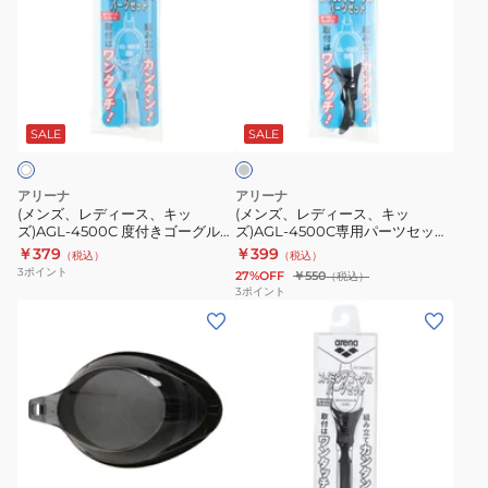
ズ、
ズ、
レ
レ
デ
デ
ィ
ィ
グ
ー
ー
レ
ス、
ス、
ー
SALE
SALE
キ
キ
ッ
ッ
アリーナ
アリーナ
ズ)AGL-
ズ)AGL-
(メンズ、レディース、キッ
(メンズ、レディース、キッ
ズ)AGL-4500C 度付きゴーグルレ
ズ)AGL-4500C専用パーツセット
4500C
4500C
ンズ用 パーツセット AGL-OCS2
ゴーグル用 AGL-OCS2 SMK 水泳
￥379
￥399
（税込）
（税込）
度
専
クリア グレー スイムゴーグル 水
3
ポイント
27%OFF
￥550
（税込）
泳 競泳
付
用
3
ポイント
(メ
(メ
き
パ
ン
ン
ゴ
ー
ズ、
ズ、
ー
ツ
レ
レ
グ
セ
デ
デ
ル
ッ
ィ
ィ
レ
ト
ブ
ー
ー
ン
ゴ
ラ