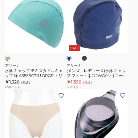
イ
キ
泳
ン
用
ル
ャ
キ
ズ、
ユ
キ
ッ
ャ
レ
ニ
ャ
プ
ッ
デ
セ
ッ
ラ
プ
ィ
ブ
ッ
ネ
プ
イ
テ
ー
ラ
イ
ク
AS5SSC70U
ト
ッ
キ
ス)
ビ
SALE
ス
ク
NVNV
ブ
ー
ス
水
競
ネ
ル
タ
泳
アリーナ
アリーナ
技
イ
ー
イ
キ
水泳 キャップ テキスタイルキャ
(メンズ、レディース)水泳 キャッ
用
ビ
54-
ップ 緑 AS5SSC71U GRGR トリコ
プ フィットネス2WAYシリコーン
ル
ャ
ットキャップ スイミングキャップ
キャップ ラメ調 ARN-2406
練
￥1,320
￥1,390
ー
59
（税込）
（税込）
キ
ッ
12
ポイント
12
ポイント
習
54-
セ
ャ
プ
(レ
(メ
用
59cm
ン
ッ
フ
デ
ン
ロ
チ
プ
ィ
ィ
ズ、
ゴ
AS5SSC71U
緑
ッ
ー
レ
入
BL02
AS5SSC71U
ト
ス)
デ
り
水
GRGR
ネ
水
ィ
泳
ブ
ト
ス
着
ー