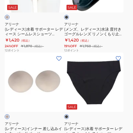
ラ
ス
リ
2WAY
サ
ス)
ッ
SALE
SALE
イ
コ
シ
ク
ポ
水
ム
ッ
リ
ー
泳
アリーナ
アリーナ
キ
ト
コ
タ
度
(レディース)水着 サポーター レデ
(メンズ、レディース)水泳 度付き
ャ
キ
ー
ィース シームレスショーツ
ゴーグルレンズ リノンくもり止め
ー
付
AS5SAZ24L BGBG
AS5SGG60U BKBK スイミング
ッ
￥1,420
￥1,420
ャ
ン
（税込）
（税込）
レ
き
ゴーグル レンズのみ 交換用
プ
24%OFF
￥1,870
19%OFF
￥1,760
（税込）
（税込）
ッ
キ
デ
ゴ
12
ポイント
12
ポイント
ロ
プ
ャ
(レ
(レ
ィ
ー
ゴ
ス
ッ
デ
デ
ー
グ
入
イ
プ
ィ
ィ
ス
ル
り
ミ
ラ
ー
ー
シ
レ
健
ン
メ
ス)
ス)
ー
ン
康
グ
調
イ
水
ム
ズ
カ
ブ
キ
ARN-
ン
着
レ
リ
ラ
ジ
ャ
2406
ナ
サ
ス
ノ
ッ
SALE
ュ
ッ
ク
ー
ポ
シ
ン
ア
プ
差
ー
ョ
く
アリーナ
アリーナ
ル
し
タ
ー
も
(レディース)インナー 差し込みイ
(レディース)水着 サポーター レデ