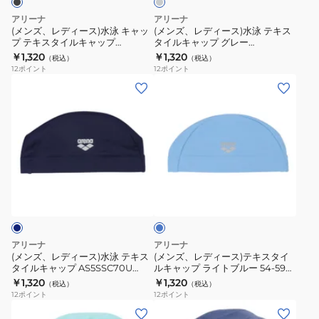
り
泳
泳
プ
込
アリーナ
アリーナ
止
キ
テ
AS5SSC71U
み
(メンズ、レディース)水泳 キャッ
(メンズ、レディース)水泳 テキス
め
プ テキスタイルキャップ
タイルキャップ グレー
ャ
キ
PKPK
可
AS5SSC70U BKBK
AS5SSC70U GYGY 男女兼用 ユニ
￥1,320
￥1,320
（税込）
（税込）
ッ
ス
AS5FSC56U
セックス 競技用 練習用 ロゴ入り
12
ポイント
12
ポイント
プ
タ
BKRD
(メ
(メ
テ
イ
ン
ン
キ
ル
ズ、
ズ、
ス
キ
レ
レ
タ
ャ
デ
デ
イ
ッ
ィ
ィ
ラ
ル
プ
ー
ー
イ
キ
グ
ス)
ス)
ト
ャ
レ
ブ
水
テ
ル
ッ
ー
泳
キ
ー
アリーナ
アリーナ
プ
AS5SSC70U
テ
ス
(メンズ、レディース)水泳 テキス
(メンズ、レディース)テキスタイ
AS5SSC70U
GYGY
タイルキャップ AS5SSC70U
ルキャップ ライトブルー 54-59セ
キ
タ
NVNV ネイビー 54-59cm
ンチ AS5SSC71U BL02 水泳 スイ
￥1,320
￥1,320
BKBK
男
（税込）
（税込）
ス
イ
ムキャップ ロゴ入り 健康 カジュ
12
ポイント
12
ポイント
女
アル
タ
ル
水
(メ
兼