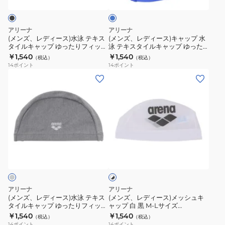
ス)
ス)
ー
ッ
水
キ
プ
泳
ャ
アリーナ
アリーナ
M-
テ
ッ
(メンズ、レディース)水泳 テキス
(メンズ、レディース)キャップ 水
L
タイルキャップ ゆったりフィット
泳 テキスタイルキャップ ゆった
キ
プ
AS5SSC72U BKBK 黒 51cm
りフィット 青 AS5SSC72U BLBL
￥1,540
￥1,540
サ
（税込）
（税込）
ス
水
健康 ロングヘアー 長髪 スポーツ
14
ポイント
14
ポイント
イ
運動
タ
泳
(メ
(メ
ズ
イ
テ
ン
ン
AS5SSC41U
ル
キ
ズ、
ズ、
NVSL
キ
ス
レ
レ
水
ャ
タ
デ
デ
泳
ッ
イ
ィ
ィ
メ
ホ
プ
ル
ー
ー
ワ
ッ
ゆ
キ
ス)
ス)
イ
シ
っ
ャ
ト
水
メ
ュ
×
た
ッ
泳
ッ
ブ
アリーナ
アリーナ
ロ
り
プ
テ
シ
ラ
(メンズ、レディース)水泳 テキス
(メンズ、レディース)メッシュキ
ゴ
ッ
フ
ゆ
タイルキャップ ゆったりフィット
ャップ 白 黒 M-Lサイズ
キ
ュ
ク
グレー AS5SSC72U GYGY 男女兼
AS5SSC41U WHBK 水泳 練習 ト
入
￥1,540
￥1,540
ィ
っ
（税込）
（税込）
ス
キ
用 ユニセックス ロゴ入り ロング
レーニング ロゴ入り スイマー 水
14
ポイント
14
ポイント