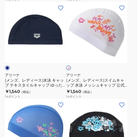
り
ッ
た
ヘアー
泳帽
タ
ャ
(メ
(メ
大
ト
り
イ
ッ
ン
ン
会
AS5SSC72U
フ
ル
プ
ズ、
ズ、
用
BKBK
ィ
キ
白
レ
レ
練
黒
ッ
ャ
黒
デ
デ
習
51cm
ト
ッ
M-
ィ
ィ
用
青
ホ
プ
L
ー
ー
ト
ワ
AS5SSC72U
ゆ
サ
ス)
ス)
イ
レ
BLBL
っ
イ
ト
水
ス
ー
健
×
た
ズ
泳
イ
ピ
ニ
アリーナ
アリーナ
康
り
AS5SSC41U
キ
ム
ン
(メンズ、レディース)水泳 キャッ
(メンズ、レディース)スイムキャ
ン
ロ
ク
フ
WHBK
プ テキスタイルキャップ ゆった
ップ 水泳 メッシュキャップ 公式
ャ
キ
グ
りフィット 紺 AS5SSC72U
大会不可 白×ピンク M-Lサイズ
ン
￥1,540
￥1,540
ィ
水
（税込）
（税込）
ッ
ャ
NVNV スイムキャップ
AS6SSC53U WHPK
14
ポイント
14
ポイント
グ
ッ
泳
プ
ッ
(メ
(メ
ヘ
ト
練
テ
プ
ン
ン
ア
グ
習
キ
水
ズ、
ズ、
ー
レ
ト
ス
泳
レ
レ
長
ー
レ
タ
メ
デ
デ
髪
AS5SSC72U
ー