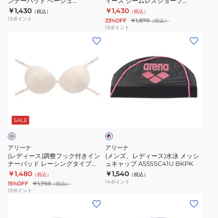
ンナーパッド ベージュ
ィース シームレスショーツ
込
ー
ツ
り
AS5SAZ10U BGBG 胸パット 丸型
AS5SAZ24L BKBK
￥1,430
￥1,430
（税込）
（税込）
み
レ
AS5SAZ24L
止
水泳 競泳 水着
13
ポイント
23%OFF
￥1,870
（税込）
イ
デ
BGBG
め
13
ポイント
(レ
(メ
ン
ィ
AS5SGG60U
デ
ン
ナ
ー
BKBK
ィ
ズ、
ー
ス
ス
ー
レ
パ
シ
イ
ス)
デ
ッ
ー
ミ
調
ィ
ド
ム
ン
ブ
整
ー
ベ
レ
グ
ラ
フ
ス)
ー
ス
ゴ
SALE
ッ
ク
ッ
水
ジ
シ
ー
×
ク
泳
ュ
ョ
グ
ピ
アリーナ
アリーナ
付
メ
ン
AS5SAZ10U
ー
ル
(レディース)調整フック付きイン
(メンズ、レディース)水泳 メッシ
ク
ナーパッド レーシングタイプ
ュキャップ AS5SSC41U BKPK
き
ッ
BGBG
ツ
レ
AS6SAZ11U BGBG
￥1,480
￥1,540
（税込）
（税込）
イ
シ
胸
AS5SAZ24L
ン
14
ポイント
15%OFF
￥1,760
（税込）
ン
ュ
パ
BKBK
ズ
13
ポイント
(メ
(メ
ナ
キ
ッ
の
ン
ン
ー
ャ
ト
み