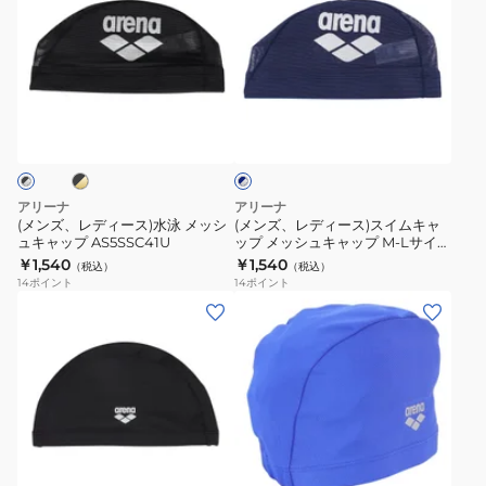
ズ、
ズ、
パ
ッ
丸
交
レ
レ
ッ
プ
型
換
デ
デ
ド
AS5SSC41U
水
用
ィ
ィ
レ
BKPK
泳
ブ
ネ
ー
ー
ー
競
イ
ス)
ス)
シ
泳
ビ
ー
水
ス
ン
水
×
泳
イ
グ
着
シ
アリーナ
アリーナ
メ
ム
ル
タ
(メンズ、レディース)水泳 メッシ
(メンズ、レディース)スイムキャ
バ
ュキャップ AS5SSC41U
ップ メッシュキャップ M-Lサイズ
ッ
キ
イ
ー
AS5SSC41U NVSL 水泳 メッシュ
￥1,540
￥1,540
（税込）
（税込）
シ
ャ
プ
ロゴ入り 大会用 練習用 トレーニ
14
ポイント
14
ポイント
ング
ュ
ッ
AS6SAZ11U
(メ
(メ
キ
プ
BGBG
ン
ン
ャ
メ
ズ、
ズ、
ッ
ッ
レ
レ
プ
シ
デ
デ
AS5SSC41U
ュ
ィ
ィ
ブ
キ
ー
ー
ル
ャ