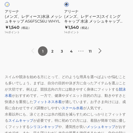
ク
水
ス
AS6FSC56U
AS6FSC56U
×
ュ
ュ
泳
イ
ブ
アリーナ
アリーナ
BKGR
BKRD
キ
キ
メ
ミ
ル
(メンズ、レディース)水泳 メッシ
(メンズ、レディース)スイミング
ス
ス
ー
ャ
ャ
ュキャップ AS6FSC56U WHYL
キャップ 水泳 メッシュキャップ
ッ
ン
黒×青 M-Lサイズ AS6FSC51U
イ
イ
￥1,540
￥1,540
ッ
ッ
（税込）
（税込）
シ
グ
BKBL メッシュ スイムキャップ
14
ポイント
14
ポイント
ム
ム
プ
プ
ュ
キ
キ
キ
紺
白
キ
ャ
ャ
ャ
×
×
ャ
ッ
･･･
1
2
3
4
11
ッ
ッ
青
紫
ッ
プ
プ
プ
M-
M-
プ
水
ア
ア
L
L
AS6FSC56U
泳
リ
リ
スイムや競泳を始める方にとって、どのような用具を選べばよいか悩むこと
サ
サ
WHYL
メ
ー
も多いでしょう。まずは、自分の目的や泳ぎ方に合ったアイテムを選ぶこと
ー
イ
イ
ッ
が大切です。例えば、競技志向の方には動きやすく身体にフィットする
競泳
ナ
ナ
ズ
ズ
シ
水着
がおすすめです。一方で、健康やダイエット目的の方は、動きやすさと
く
く
AS6FSC56U
AS6FSC56U
ュ
快適さを重視した
フィットネス水着
が適しています。お子さま向けには、成
ん
ん
NVBL
WHPP
キ
長に合わせてサイズ調整がしやすい
スクール水着
が人気です。
ス
ス
水着以外にも、泳ぐときには水の抵抗を減らすためにしっかりとフィットす
ャ
イ
イ
る
スイムキャップ
が必要です。特に初めての方には、着脱が簡単で頭に優し
ッ
くフィットする
シリコンキャップ
や、通気性が良い
メッシュキャップ
がおす
ム
ム
プ
すめです。また、目を守りながら水中の視界を確保するために、自分の顔に