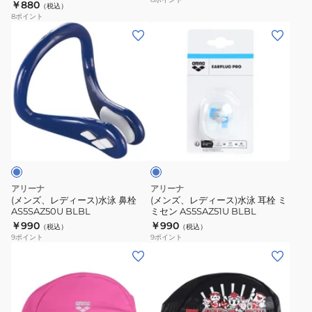
ィッティンググローブ 着用補助
￥880
（税込）
泳 競泳
グ
ブ
ベ
ゴ
着用グローブ 水着手袋 男女兼用
8
ポイント
滑り止め
ロ
ラ
ル
ー
(メ
(メ
ー
ッ
ト
グ
ン
ン
ブ
ク
サ
ル
ズ、
ズ、
黒
片
イ
水
レ
レ
AS5SAZ60U
目
ド
泳
デ
デ
BKBK
-1.5~-8.0
パ
競
ィ
ィ
ブ
フ
AGL-
ー
泳
ー
ー
ル
ィ
4500C
ツ
ス)
ス)
ー
ッ
SMK
AGL-
水
水
テ
左
4500C・
泳
泳
アリーナ
アリーナ
ィ
右
AS5SGG60U(度
鼻
耳
(メンズ、レディース)水泳 鼻栓
(メンズ、レディース)水泳 耳栓 ミ
ン
兼
付
AS5SAZ50U BLBL
ミセン AS5SAZ51U BLBL
栓
栓
￥990
￥990
グ
用
レ
（税込）
（税込）
AS5SAZ50U
ミ
9
ポイント
9
ポイント
グ
AGL-
ン
BLBL
ミ
(メ
(メ
ロ
4500
ズ)
セ
ン
ン
ー
OCS2
専
ン
ズ、
ズ、
ブ
専
用
AS5SAZ51U
レ
レ
着
用