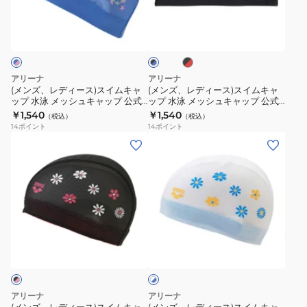
イ
ッ
ィ
ィ
ス
GYGY
ニ
ブ
ブ
ル
シ
ー
ー
ラ
ポ
ラ
男
ン
キ
ュ
ス)
ス)
ッ
ッ
ー
女
グ
ク
ャ
キ
ク
ス
ス
ツ
×
兼
ロ
×
ッ
ャ
イ
イ
レ
ブ
運
アリーナ
アリーナ
用
ゴ
プ
ッ
ッ
ム
ム
ル
(メンズ、レディース)スイムキャ
(メンズ、レディース)スイムキャ
動
ド
ユ
入
ー
ゆ
プ
ップ 水泳 メッシュキャップ 公式
ップ 水泳 メッシュキャップ 公式
キ
キ
大会可 青×ピンク M-Lサイズ
大会可 M-Lサイズ AS6SSC56U
ニ
り
￥1,540
￥1,540
っ
公
（税込）
（税込）
ャ
ャ
AS6SSC55U BLPK
14
ポイント
14
ポイント
セ
ス
た
式
ッ
ッ
(メ
(メ
ッ
イ
り
大
プ
プ
ン
ン
ク
マ
フ
会
水
水
ズ、
ズ、
ス
ー
ィ
不
泳
泳
レ
レ
ロ
水
ッ
可
メ
メ
デ
デ
ゴ
泳
ト
白
ッ
ッ
ィ
ィ
入
帽
紺
×
ホ
シ
シ
ー
ー
り
ワ
AS5SSC72U
ピ
ュ
ュ
ス)
ス)
イ
ロ
NVNV
ン
キ
キ
ト
ス
ス
ン
ス
ク
×
ャ
ャ
イ
イ
ブ
グ
アリーナ
アリーナ
イ
M-
ッ
ッ
ム
ム
ル