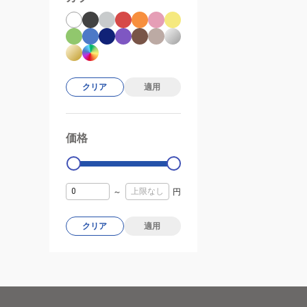
クリア
適用
価格
99000
0
～
円
クリア
適用