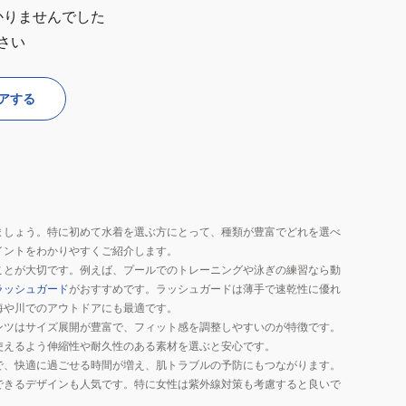
かりませんでした
さい
アする
ましょう。特に初めて水着を選ぶ方にとって、種類が豊富でどれを選べ
イントをわかりやすくご紹介します。
ことが大切です。例えば、プールでのトレーニングや泳ぎの練習なら動
ラッシュガード
がおすすめです。ラッシュガードは薄手で速乾性に優れ
海や川でのアウトドアにも最適です。
ンツはサイズ展開が豊富で、フィット感を調整しやすいのが特徴です。
使えるよう伸縮性や耐久性のある素材を選ぶと安心です。
で、快適に過ごせる時間が増え、肌トラブルの予防にもつながります。
できるデザインも人気です。特に女性は紫外線対策も考慮すると良いで