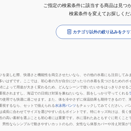
ご指定の検索条件に該当する商品は見つ
検索条件を変えてお探しくだ
カテゴリ以外の絞り込みをクリ
ツを楽しむ際、快適さと機能性を両立させたいなら、その他の水着にも注目してみ
多いはずです。ここでは、初心者の方が自分にぴったりの水着を見つけるためのポ
材によって用途が大きく変わるため、どんなシーンで使いたいかをはっきりさせる
重視されますし、海辺での日焼け対策を兼ねたいなら、肌をしっかり守ってくれる
の使用でも快適に過ごせます。また、体を冷やさずに保温効果も期待できるので、
重視するなら、セットで揃えられる
水泳用パンツ
もチェックしてみてください。パ
は成長に合わせてサイズを選びやすい点もポイントです。特にキッズ向けは、長く
性の高い素材を選ぶことも初心者には重要です。水に濡れたあともすぐに乾くこと
、男性ならシンプルで動きやすいカットのもの、女性なら体形カバーや冷え対策が