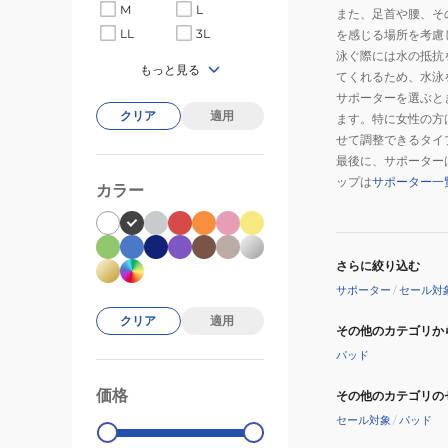
M
L
また、足首や腰、そ
LL
3L
を感じる場所を考慮
泳ぐ際には水の抵抗
もっと見る
てくれるため、水泳
サポーターを選ぶと
クリア
適用
ます。特に女性の方
せて調整できるタイ
最後に、サポーター
ップは
サポーター一
カラー
さらに絞り込む
サポーター
/
セール対
クリア
適用
その他のカテゴリか
パッド
価格
その他のカテゴリの
99000
0
セール対象
/
パッド