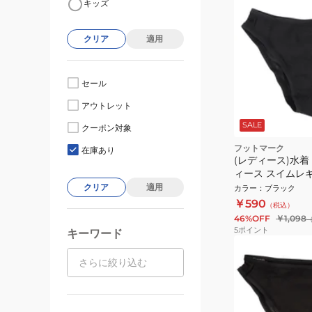
キッズ
クリア
適用
セール
アウトレット
SALE
クーポン対象
フットマーク
在庫あり
(レディース)水着
ィース スイムレ
0222906BLK
クリア
適用
カラー
：
ブラック
￥590
（税込）
46%OFF
￥1,098
5
ポイント
キーワード