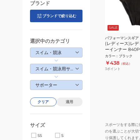
ブランド
ブランドで絞り込む
SALE
パフォーマンスギア
選択中のカテゴリ
(レディース)レ
ーインナー 840P
スイム・競泳
カラー
：
ブラック
￥438
（税込）
スイム・競泳用サポーター
3
ポイント
サポーター
クリア
適用
サイズ
スポーツをする際に
のを選ぶことが大切
SS
S
り保護してくれます