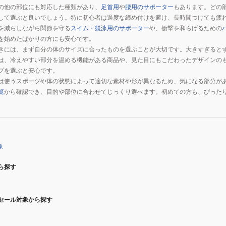
の他の部位にも対応した種類があり、
足首用
や
腰用のサポーター
もあります。どの
して選ぶと良いでしょう。特に初心者は過度な締め付けを避け、長時間つけても疲
を減らしながら関節を守る
スイム・競泳用のサポーター
や、衝撃を和らげるための
を始めたばかりの方にも安心です。
きには、まず自分の体のサイズに合ったものを選ぶことが大切です。大きすぎると
は、冷えやすい部分を温める機能がある商品や、見た目にもこだわったデザインの
プを選ぶと安心です。
は使うスポーツや体の状態によって適切な素材や形が異なるため、気になる部分が
覧
から確認でき、目的や部位に合わせてじっくり選べます。初めての方も、ぴった
象
ら探す
セール対象から探す