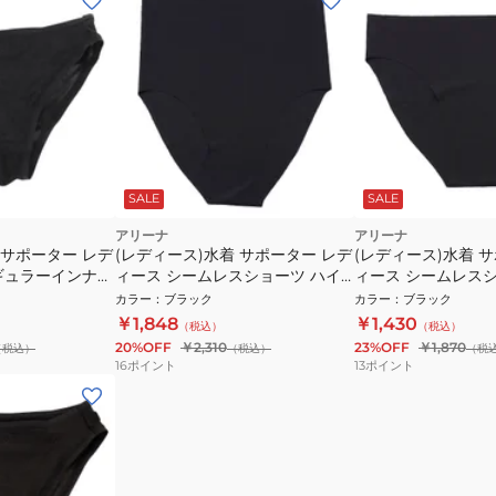
SALE
SALE
アリーナ
アリーナ
 サポーター レデ
(レディース)水着 サポーター レデ
(レディース)水着 
ギュラーインナー
ィース シームレスショーツ ハイ
ィース シームレス
ウェスト AS5SAZ25L BKBK
AS5SAZ24L BKBK
カラー
：
ブラック
カラー
：
ブラック
￥1,848
￥1,430
（税込）
（税込）
20%OFF
￥2,310
23%OFF
￥1,870
（税込）
（税込）
（税
16
ポイント
13
ポイント