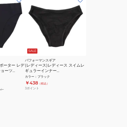
SALE
パフォーマンスギア
サポーター レデ
(レディース)レディース スイムレ
ショーツ
ギュラーインナー
840PG0FM1048BLK
カラー
：
ブラック
￥438
（税込）
3
ポイント
込）