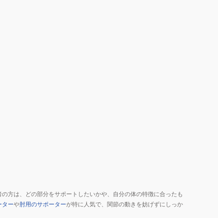
者の方は、どの部分をサポートしたいかや、自分の体の特徴に合ったも
ーター
や
肘用のサポーター
が特に人気で、関節の動きを妨げずにしっか
。