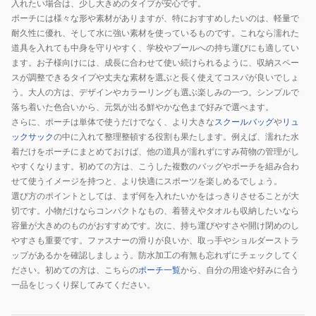
入れたい場合は、少し大きめのタイプが安心です。
ポーチには様々な形や素材がありますが、特におすすめしたいのは、軽量で
耐久性に優れ、そして水に強い素材を使っているものです。これなら濡れた
道具を入れても中身を守りやすく、学校やプールへの持ち運びにも適してい
ます。お子様向けには、成長に合わせて使い続けられるように、収納スペー
スが調整できるタイプや丈夫な素材を選ぶと長く使えてコスパが良いでしょ
う。大人の方は、デザインやカラーリングも選ぶ楽しみの一つ。シンプルで
落ち着いた色合いから、元気が出る鮮やかな色まで好みで選べます。
さらに、ポーチは単体で使うだけでなく、より大きな
スクールバッグ
や
リュ
ックサック
の中に入れて整理整頓する役割も果たします。例えば、濡れた水
着だけをポーチにまとめておけば、他の道具が濡れずにすみ荷物の管理がし
やすくなります。初めての方は、こうした複数のバッグやポーチを組み合わ
せて使うイメージを持つと、より快適にスポーツを楽しめるでしょう。
選び方のポイントとしては、まず何を入れたいかをはっきりさせることが大
切です。小物だけならコンパクトなもの、着替えやタオルも収納したいなら
容量が大きめのものがおすすめです。次に、持ち運びやすさや開け閉めのし
やすさも重要です。ファスナーの滑りが良いか、取っ手やショルダーストラ
ップがあるかを確認しましょう。防水加工の有無も忘れずにチェックしてく
ださい。初めての方は、こちらの
ポーチ一覧
から、自分の用途や好みに合う
一品をじっくり探してみてください。