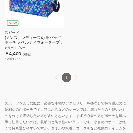
NEW
スピード
(メンズ、レディース)水泳バッグ
ポーチ ノベルティウォータープル
ーフ L SE22607 BL
カラー
：
ブルー
￥4,400
（税込）
40
ポイント
1
スポーツを楽しむ際に、必要な小物やアクセサリーを整理して持ち運ぶのに
便利なのがポーチです。特に水泳などのシーンでは、濡れたものと乾いたも
のを分けて収納したい方が多いと思います。まず初心者の方がポーチを選ぶ
際に注目したいのは、収納力と防水性のバランスです。小さめのポーチは軽
くて持ち運びやすいですが、タオルや水着、ゴーグルなど複数のアイテムを