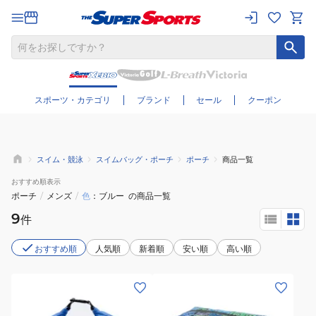
さらに絞り込む
スポーツ・カテゴリ
ブランド
セール
クーポン
スイム・競泳
スイムバッグ・ポーチ
ポーチ
商品一覧
おすすめ
順表示
ポーチ
/
メンズ
/
色
ブルー
の商品一覧
9
件
おすすめ順
人気順
新着順
安い順
高い順