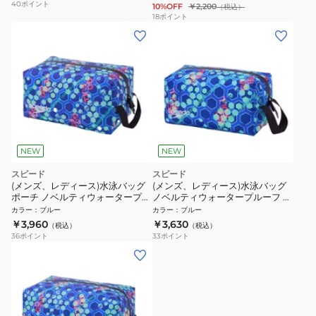
40
ポイント
10%OFF
￥2,200
（税込）
18
ポイント
NEW
NEW
スピード
スピード
(メンズ、レディース)水泳バッグ
(メンズ、レディース)水泳バッグ
ポーチ ノベルティウォータープル
ノベルティウォータープルーフ S
ーフ M SE22606 BL
サイズ SE22605 BL
カラー
：
ブルー
カラー
：
ブルー
￥3,960
￥3,630
（税込）
（税込）
36
ポイント
33
ポイント