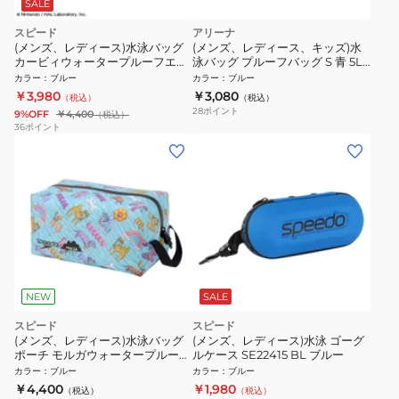
SALE
スピード
アリーナ
(メンズ、レディース)水泳バッグ
(メンズ、レディース、キッズ)水
カービィウォータープルーフエム
泳バッグ プルーフバッグ S 青 5L
SE22602 BL
AS6SBZ85U BLBK スイミングバ
カラー
：
ブルー
カラー
：
ブルー
ッグ 小型 おしゃれキャット
￥3,980
￥3,080
（税込）
（税込）
28
ポイント
9%OFF
￥4,400
（税込）
36
ポイント
NEW
SALE
スピード
スピード
(メンズ、レディース)水泳バッグ
(メンズ、レディース)水泳 ゴーグ
ポーチ モルガウォータープルーフ
ルケース SE22415 BL ブルー
M SE22650MU SB
カラー
：
ブルー
カラー
：
ブルー
￥4,400
￥1,980
（税込）
（税込）