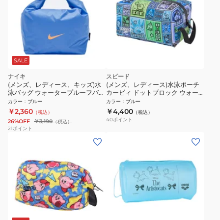
SALE
ナイキ
スピード
(メンズ、レディース、キッズ)水
(メンズ、レディース)水泳ポーチ
泳バッグ ウォータープルーフバッ
カービィ ドットブロック ウォー
グ 青 6L 1994045-0010 防水 小
タープルーフ Mサイズ SE22609
カラー
：
ブルー
カラー
：
ブルー
型 スイミングバッグ
BL
￥2,360
￥4,400
（税込）
（税込）
40
ポイント
26%OFF
￥3,190
（税込）
21
ポイント