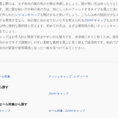
選ぶ際には、まず自分の髪の長さや量を考慮しましょう。髪が長い方はゆったりと
す。逆に髪が短い方や初心者の方は、頭にしっかりフィットするタイプを選ぶと泳
で作られた
シリコンキャップ
も検討すると良いでしょう。こちらは水の抵抗が少な
さを重視するなら、頭の形に合わせてかぶり方を変えられる
2WAYキャップ
もおす
は特に便利な選択肢と言えます。初めての方は、まずは通気性の良いメッシュキャ
るでしょう。
ャップはお手入れが簡単で乾きやすいのも魅力です。水泳後にすぐに乾くため、衛
合わせてサイズ調整がしやすい柔軟な素材を選ぶと長く使えて経済的です。初めて
自分の髪質や使用環境に合った一枚を見つけてみてください。
ール対象
メッシュキャップ
/
レディース
ら探す
2WAYキャップ
セール対象から探す
キャップ
セール対象
/
2WAYキャップ