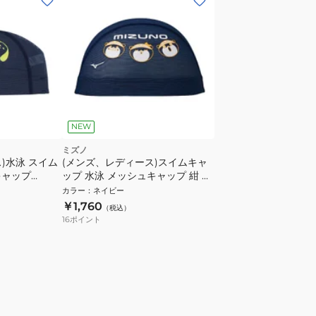
NEW
ミズノ
)水泳 スイム
(メンズ、レディース)スイムキャ
キャップ
ップ 水泳 メッシュキャップ 紺 M-
イビー
Lサイズ N2JWD50814 かわうそ
カラー
：
ネイビー
くん スイミングキャップ メッシ
￥1,760
（税込）
ュ
16
ポイント