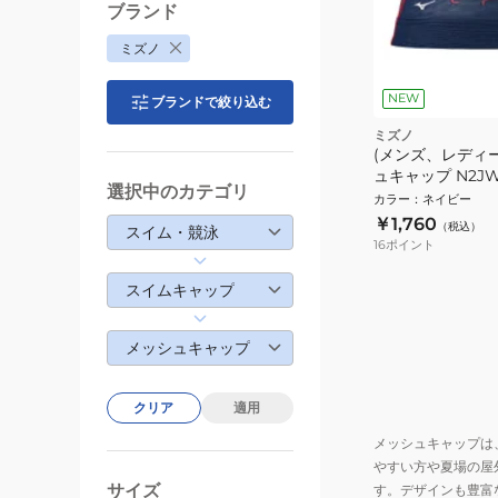
ブランド
ミズノ
NEW
ブランドで絞り込む
ミズノ
(メンズ、レディー
ュキャップ N2JW
選択中のカテゴリ
カラー
：
ネイビー
￥1,760
（税込）
スイム・競泳
16
ポイント
スイムキャップ
メッシュキャップ
クリア
適用
メッシュキャップは
やすい方や夏場の屋
サイズ
す。デザインも豊富