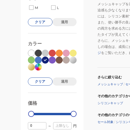
メッシュキャップを
M
L
迫感も少なくなりま
には、シリコン素材
クリア
適用
また、使い勝手の良
の両方を求める方に
たタイプが見えてく
さらに、メッシュキ
カラー
しの場合は、成長に
ジ
をご覧いただき、
さらに絞り込む
クリア
適用
メッシュキャップ
/
セ
その他のカテゴリか
価格
シリコンキャップ
99000
0
その他のカテゴリの
セール対象
/
シリコン
～
円