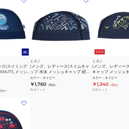
SALE
ミズノ
ミズノ
ース)スイミング
(メンズ、レディース)スイムキャ
(メンズ、レディース
ANUTS メッシ
ップ 水泳 メッシュキャップ 紺 M-
キャップ メッシュ
-Lサイズ
Lサイズ N2JWC51614 スイミング
N2JWB50314 ネ
カラー
：
ネイビー
カラー
：
ネイビー
 スイムキャップ ス
キャップ 水泳帽
￥1,760
￥1,340
（税込）
（税込）
16
ポイント
12
ポイント
税込）