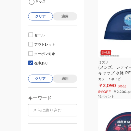
キッズ
クリア
適用
セール
アウトレット
SALE
クーポン対象
ミズノ
在庫あり
(メンズ、レディ
キャップ 水泳 PE
ュキャップ 紺 M
クリア
適用
カラー
：
ネイビー
N2JWD33114
￥2,090
（税込）
ヌーピー
5%OFF
￥2,200
（
19
ポイント
キーワード