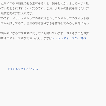
したサイズや伸縮性のある素材を選ぶと、髪をしっかりまとめやすく圧
いでいるときにずれにくく安心です。なお、より水の抵抗を抑えたい方
く競技志向の方に人気です。
すめです。メッシュキャップの通気性とシリコンキャップのフィット感
ップから試してみて、使用感や泳ぎやすさを体感してみると自分に合っ
生面が気になる方や頻繁に使う方にも向いています。お子さま用をお探
の水泳用キャップ選びで迷ったら、まずは
メッシュキャップの一覧ペー
メッシュキャップ
/
メンズ