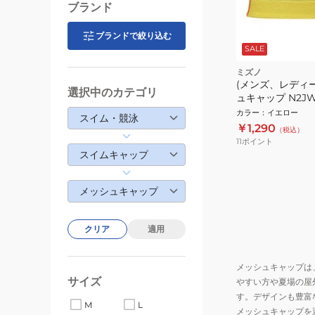
ブランド
ブランドで絞り込む
SALE
ミズノ
(メンズ、レディー
選択中のカテゴリ
ュキャップ N2JW
ロー
カラー
：
イエロー
スイム・競泳
￥1,290
（税込）
11
ポイント
スイムキャップ
メッシュキャップ
クリア
適用
メッシュキャップは
サイズ
やすい方や夏場の屋
す。デザインも豊富
M
L
メッシュキャップを