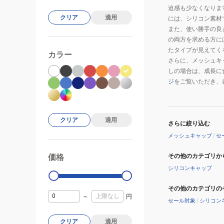
迫感も少なくなりま
クリア
適用
には、シリコン素材
また、使い勝手の良
の両方を求める方に
たタイプが見えてく
カラー
さらに、メッシュキ
しの場合は、成長に
ジ
をご覧いただき、
クリア
適用
さらに絞り込む
メッシュキャップ
/
セ
その他のカテゴリか
価格
99000
0
シリコンキャップ
その他のカテゴリの
～
円
セール対象
/
シリコン
クリア
適用