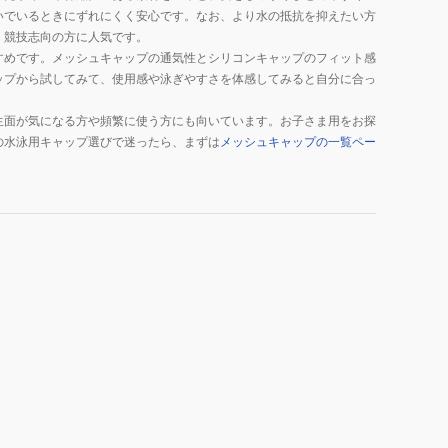
いでいるときにずれにくく安心です。なお、より水の抵抗を抑えたい方
く競技志向の方に人気です。
すめです。メッシュキャップの通気性とシリコンキャップのフィット感
ップから試してみて、使用感や泳ぎやすさを体感してみると自分に合っ
生面が気になる方や頻繁に使う方にも向いています。お子さま用をお探
の水泳用キャップ選びで迷ったら、まずは
メッシュキャップの一覧ペー