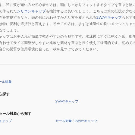
す。逆に髪が短い方や初心者の方は、頭にしっかりフィットするタイプを選ぶと泳
で作られた
シリコンキャップ
も検討すると良いでしょう。こちらは水の抵抗が少な
さを重視するなら、頭の形に合わせてかぶり方を変えられる
2WAYキャップ
もおす
は特に便利な選択肢と言えます。初めての方は、まずは通気性の良いメッシュキャ
るでしょう。
ャップはお手入れが簡単で乾きやすいのも魅力です。水泳後にすぐに乾くため、衛
合わせてサイズ調整がしやすい柔軟な素材を選ぶと長く使えて経済的です。初めて
自分の髪質や使用環境に合った一枚を見つけてみてください。
ール対象
ら探す
2WAYキャップ
セール対象から探す
キャップ
セール対象
/
2WAYキャップ