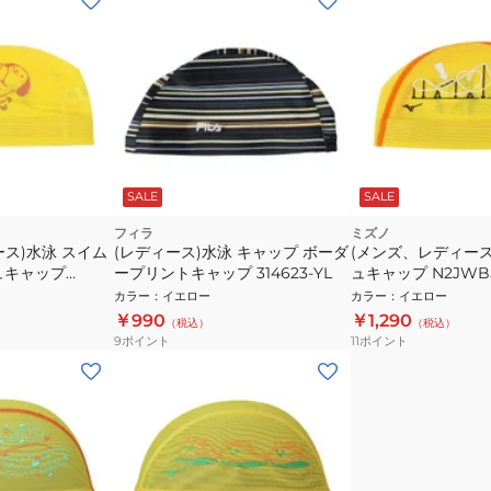
SALE
SALE
フィラ
ミズノ
ス)水泳 スイム
(レディース)水泳 キャップ ボーダ
(メンズ、レディース
ュキャップ
ープリントキャップ 314623-YL
ュキャップ N2JWB
 イエロー
ロー
カラー
：
イエロー
カラー
：
イエロー
￥990
￥1,290
（税込）
（税込）
9
ポイント
11
ポイント