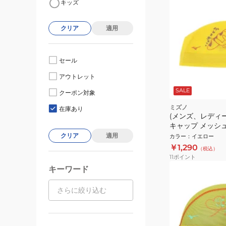
キッズ
クリア
適用
セール
アウトレット
SALE
クーポン対象
ミズノ
在庫あり
(メンズ、レディー
キャップ メッシ
N2JWB50344
クリア
適用
カラー
：
イエロー
￥1,290
（税込）
11
ポイント
キーワード