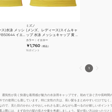
ミズノ
ス)水泳 メッシ
(メンズ、レディース)スイムキャ
B50644 イエ
ップ 水泳 メッシュキャップ 黄 M-
Lサイズ N2JWD00344 スイミン
カラー
：
イエロー
グキャップ メッシュ ナン
￥1,760
（税込）
16
ポイント
1
、通気性が良く快適な着用感が魅力の水泳用キャップです。初めて泳ぐ方や長時間
外での使用にも適しています。特に女性の方は、長い髪をまとめやすいだけでなく
なので、見た目のかわいさやおしゃれさも楽しみながら選べるのが嬉しいポイント
選ぶ際には、まず自分の髪の長さや量を考慮しましょう。髪が長い方はゆったりと