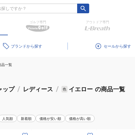
ゴルフ専門
アウトドア専門
ブランド
セール
商品一覧
ャップ
/
レディース
/
イエロー
の商品一覧
色
人気順
新着順
価格が安い順
価格が高い順