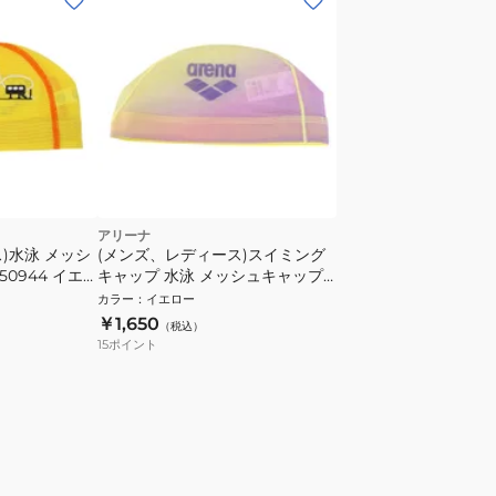
アリーナ
)水泳 メッシ
(メンズ、レディース)スイミング
50944 イエ
キャップ 水泳 メッシュキャップ
黄×紫 M-Lサイズ AS6FSC50U
カラー
：
イエロー
YLPP メッシュ スイムキャップ
￥1,650
（税込）
15
ポイント