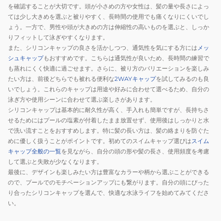
ー
大
大
プ
を確認することが大切です。頭が小さめの方や女性は、髪の量や長さによっ
ン
会
会
ては少し大きめを選ぶと被りやすく、長時間の使用でも痛くなりにくいでし
シ
キ
ょう。一方で、男性や頭が大きめの方は伸縮性の高いものを選ぶと、しっか
リ
りフィットして泳ぎやすくなります。
ャ
コ
また、シリコンキャップの良さを活かしつつ、通気性を気にする方には
メッ
ッ
ー
シュキャップ
もおすすめです。こちらは通気性が良いため、長時間の練習で
プ
ン
も蒸れにくく快適に過ごせます。さらに、被り方のバリエーションを楽しみ
WA
キ
たい方は、前後どちらでも被れる便利な
2WAYキャップ
を試してみるのも良
承
ャ
いでしょう。これらのキャップは用途や好みに合わせて選べるため、自分の
認
泳ぎ方や使用シーンに合わせて選ぶ楽しさがあります。
ッ
モ
シリコンキャップは基本的に耐久性が高く、手入れも簡単ですが、長持ちさ
プ
せるためにはプールの塩素が付着したまま放置せず、使用後はしっかりと水
デ
WA
で洗い流すことをおすすめします。特に髪の長い方は、髪の絡まりを防ぐた
ル
承
めに優しく扱うことがポイントです。初めてのスイムキャップ選びは
スイム
白
認
キャップ全般の一覧
を見ながら、自分の頭の形や髪の長さ、使用頻度を考慮
AS5SSC00U
シ
して選ぶと失敗が少なくなります。
WHBL
ル
最後に、デザインも楽しみたい方は豊富なカラーや柄から選ぶことができる
ので、プールでのモチベーションアップにも繋がります。自分の頭にぴった
バ
り合ったシリコンキャップを選んで、快適な水泳ライフを始めてみてくださ
ー
い。
AS5SSC10U
SLBK