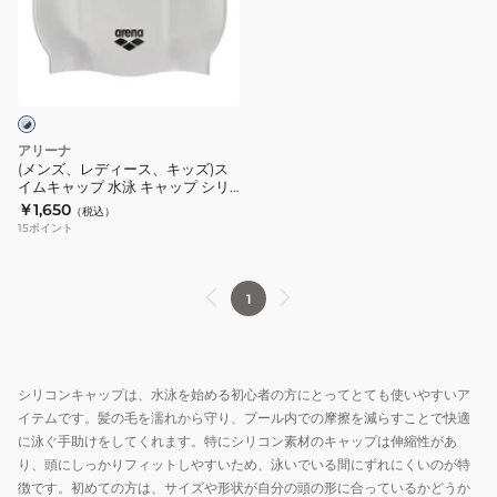
キ
キ
サ
デ
ン
ク
ャ
ャ
イ
ィ
キ
ア
ッ
ッ
ズ
ー
ャ
フ
プ
プ
AS5SSC03U
ス、
ッ
ォ
WA
WA
RDBK
キ
プ
ー
承
承
ッ
アリーナ
AS6SSC21U
ス
認
認
ズ)
(メンズ、レディース、キッズ)ス
WHBL
ウ
モ
モ
イムキャップ 水泳 キャップ シリ
ス
コーンキャップ WA承認 シルバー
￥1,650
ェ
デ
デ
（税込）
イ
AS5SSC10U SLBK シリコンキャ
15
ポイント
ー
ル
ル
ップ
ム
ブ
黒
紺
キ
レ
×
×
ャ
1
ー
黄
黄
ッ
シ
AS5SSC00U
AS5SSC03U
プ
ン
BKYL
NVYL
水
シリコンキャップは、水泳を始める初心者の方にとってとても使いやすいア
グ
競
競
泳
イテムです。髪の毛を濡れから守り、プール内での摩擦を減らすことで快適
シ
泳
泳
キ
に泳ぐ手助けをしてくれます。特にシリコン素材のキャップは伸縮性があ
リ
公
公
ャ
り、頭にしっかりフィットしやすいため、泳いでいる間にずれにくいのが特
コ
式
式
ッ
徴です。初めての方は、サイズや形状が自分の頭の形に合っているかどうか