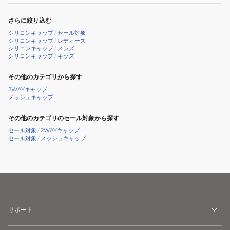
シ
さらに絞り込む
リ
シリコンキャップ
/
セール対象
コ
シリコンキャップ
/
レディース
ン
シリコンキャップ
/
メンズ
シリコンキャップ
/
キッズ
キ
ャ
その他のカテゴリから探す
ッ
2WAYキャップ
プ
メッシュキャップ
その他のカテゴリのセール対象から探す
セール対象
/
2WAYキャップ
セール対象
/
メッシュキャップ
サポート