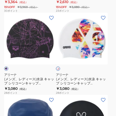
ャップ ディズニー 白
ち込み可 AS5FSC20U
￥3,364
￥2,610
（税込）
（税込）
ャ
ッ
ッ
シ
ソ
AS6SSC80U WHBK スイミング
15%OFF
￥3,960
15%OFF
￥3,080
（税込）
（税込）
キャップ シリコン
ッ
プ
プ
リ
フ
30
ポイント
23
ポイント
(メ
(メ
プ
シ
召
コ
ト
ン
ン
水
リ
集
ー
タ
ズ、
ズ、
泳
コ
所
ン
イ
レ
レ
キ
ー
持
キ
プ
デ
デ
ャ
ン
ち
ャ
WA
ィ
ィ
ッ
キ
込
ッ
承
ホ
ー
ー
プ
ャ
み
プ
認
ワ
ス)
ス)
シ
ッ
可
WA
モ
イ
ト
水
水
リ
プ
50-
承
デ
×
泳
泳
コ
招
59cm
認
ル
ピ
アリーナ
アリーナ
キ
キ
ン
ー
集
AS5FSC23U
モ
AS5SSC02U
(メンズ、レディース)水泳 キャッ
(メンズ、レディース)水泳 キャッ
ク
プ シリコーンキャップ
プ シリコーンキャップ
ャ
ャ
ン
所
デ
BKYL
AS5FSC20U BKPP
AS6SSC21U WHPK
￥3,080
￥3,080
（税込）
（税込）
ッ
ッ
キ
持
ル
28
ポイント
28
ポイント
プ
プ
ャ
ち
紺
(メ
(メ
シ
シ
ッ
込
×
ン
ン
リ
リ
プ
み
黄
ズ、
ズ、
コ
コ
デ
可
AS5SSC00U