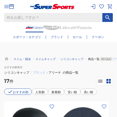
さらに絞り込む
スポーツ・カテゴリ
ブランド
セール
クーポン
スイム・競泳
スイムキャップ
シリコンキャップ
商品一覧
ブ
絞り込み
おすすめ
順表示
シリコンキャップ
/
ブランド
アリーナ
の商品一覧
17
件
おすすめ順
人気順
新着順
安い順
高い順
(メ
(メ
ン
ン