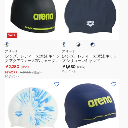
ズ、
ズ、
レ
レ
デ
デ
ィ
ィ
ホ
ネ
ブ
ー
ー
ワ
イ
ラ
ス)
ス)
イ
ビ
SALE
ッ
ト
ー
ク
水
水
×
×
×
泳
泳
ブ
ホ
ホ
アリーナ
アリーナ
ラ
ワ
キ
キ
ワ
(メンズ、レディース)水泳 キャッ
(メンズ、レディース)水泳 キャッ
ッ
イ
イ
プ アクアフォース3Dキャップ レ
プ シリコーンキャップ
ャ
ャ
ク
ト
ト
ーシングシリコーンキャップ ソフ
AS5SSC10U
￥2,280
￥1,650
（税込）
（税込）
ッ
ッ
トタイプ WA承認モデル
15
ポイント
28%OFF
￥3,190
（税込）
AS5SSC02U BKYL
プ
プ
20
ポイント
(メ
(メ
ア
シ
ン
ン
ク
リ
ズ、
ズ、
ア
コ
レ
レ
フ
ー
デ
デ
ォ
ン
ィ
ィ
ー
キ
ホ
ネ
ー
ー
ス
ャ
イ