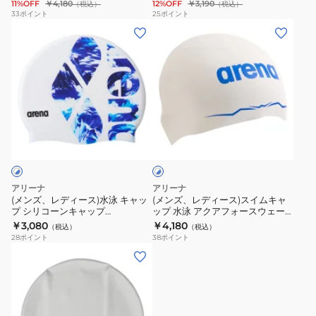
11%OFF
￥4,180
12%OFF
￥3,190
（税込）
（税込）
式大会
式大会
ッ
ッ
シ
キ
招
ン
33
ポイント
25
ポイント
(メ
(メ
プ
プ
リ
ャ
集
グ
ン
ン
水
水
コ
ッ
所
キ
ズ、
ズ、
泳
泳
ー
プ
持
ャ
レ
レ
キ
キ
ン
青
ち
ッ
デ
デ
ャ
ャ
キ
×
込
プ
ィ
ィ
ッ
ッ
ャ
黄
み
シ
ホ
ー
ー
プ
プ
ッ
M-
可
リ
ワ
ス)
ス)
レ
レ
プ
L
コ
イ
ト
水
ス
ー
ー
WA
サ
ン
×
泳
イ
シ
シ
承
イ
ブ
アリーナ
アリーナ
キ
ム
ル
ン
ン
認
ズ
(メンズ、レディース)水泳 キャッ
(メンズ、レディース)スイムキャ
ー
プ シリコーンキャップ
ップ 水泳 アクアフォースウェー
ャ
キ
グ
グ
モ
AS5SSC03U
AS6SSC21U WHBL
ブ レーシングシリコーンキャップ
￥3,080
￥4,180
（税込）
（税込）
ッ
ャ
シ
シ
デ
BLYL
WA承認モデル 白 AS5SSC00U
28
ポイント
38
ポイント
WHBL
プ
ッ
リ
リ
ル
WA
(メ
シ
プ
コ
コ
赤
承
ン
リ
水
ー
ー
M-
認
ズ、
コ
泳
ン
ン
L
レ
ー
ア