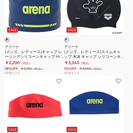
レ
レ
ー
ー
ィ
AS5FSC20U
NVYL
デ
デ
ン
ン
ズ
競
ィ
ィ
ブ
キ
キ
ニ
泳
ー
ー
ラ
ャ
ャ
ー
公
ス)
ス)
SALE
SALE
ッ
ッ
ッ
白
式
ク
キ
ス
×
プ
プ
AS6SSC80U
大
ャ
イ
ホ
アリーナ
アリーナ
AS5FSC20U
AS6SSC21U
WHBK
会
ッ
ム
ワ
(メンズ、レディース)キャップ レ
(メンズ、レディース)スイムキャ
イ
BKPP
WHPK
ス
ーシングシリコーンキャップ M-L
ップ 水泳 キャップ シリコーンキ
プ
キ
ト
サイズ WA承認モデル
ャップ ディズニー 黒
￥2,290
￥3,345
イ
（税込）
（税込）
レ
ャ
AS5SSC02U NVYL 水泳 招集所持
AS6SSC80U BKWH スイミング
28%OFF
￥3,190
15%OFF
￥3,960
（税込）
（税込）
ミ
ち込み可
キャップ シリコン
ー
ッ
20
ポイント
30
ポイント
ン
(メ
(メ
シ
プ
グ
ン
ン
ン
水
キ
ズ、
ズ、
グ
泳
ャ
レ
レ
シ
キ
ッ
デ
デ
リ
ャ
プ
ィ
ィ
コ
ッ
ブ
シ
ー
ー
ー
プ
ル
リ
ス)
ス)
ン
シ
SALE
SALE
ー