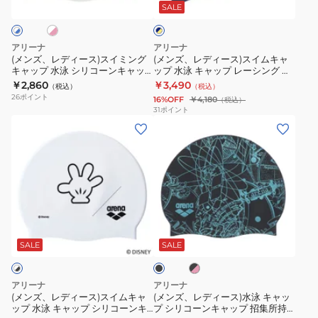
ス)
ス)
3D
ッ
SALE
ビ
ー
ス
ス
キ
プ
×
イ
イ
ャ
AS5SSC10U
イ
アリーナ
アリーナ
ミ
ム
エ
ッ
(メンズ、レディース)スイミング
(メンズ、レディース)スイムキャ
ロ
キャップ 水泳 シリコーンキャッ
ップ 水泳 キャップ レーシング シ
ン
キ
プ
ー
プ 召集所持ち込み可 50-59cm
リコーンキャップ WA承認モデル
￥2,860
￥3,490
（税込）
（税込）
グ
ャ
レ
AS5FSC23U
紺×黄 AS5SSC00U NVYL 競泳 公
26
ポイント
16%OFF
￥4,180
（税込）
式大会
キ
ッ
ー
31
ポイント
(メ
(メ
ャ
プ
シ
ン
ン
ッ
水
ン
ズ、
ズ、
プ
泳
グ
レ
レ
水
キ
シ
デ
デ
泳
ャ
リ
ィ
ィ
シ
ッ
コ
ブ
ブ
ー
ー
リ
プ
ー
ラ
ラ
ス)
ス)
ッ
コ
レ
ン
ッ
SALE
SALE
ク
ク
ス
水
ー
ー
キ
×
イ
泳
ン
シ
ャ
ピ
アリーナ
アリーナ
ン
ム
キ
キ
ン
ッ
(メンズ、レディース)スイムキャ
(メンズ、レディース)水泳 キャッ
ク
ップ 水泳 キャップ シリコーンキ
プ シリコーンキャップ 招集所持
キ
ャ
ャ
グ
プ