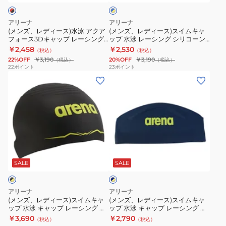
コ
×
水
ス
キ
リ
イ
ン
泳
イ
ャ
コ
エ
アリーナ
アリーナ
ア
ム
ロ
ッ
ー
(メンズ、レディース)水泳 アクア
(メンズ、レディース)スイムキャ
ー
フォース3Dキャップ レーシング
ップ 水泳 レーシング シリコーン
ク
キ
プ
ン
シリコーンキャップ WA承認モデ
キャップ 青×黄 M-Lサイズ
￥2,458
￥2,530
（税込）
（税込）
ア
ャ
M-
キ
ル 赤 M-Lサイズ AS5SSC03U
AS5SSC03U BLYL WA承認
22%OFF
￥3,190
20%OFF
￥3,190
（税込）
（税込）
RDBK
フ
ッ
L
ャ
22
ポイント
23
ポイント
(メ
(メ
ォ
プ
サ
ッ
ン
ン
ー
水
イ
プ
ズ、
ズ、
ス
泳
ズ
デ
レ
レ
3D
レ
WA
ィ
デ
デ
キ
ー
承
ズ
ィ
ィ
ャ
シ
認
ニ
ネ
ー
ー
ッ
ン
モ
ー
イ
ス)
ス)
プ
グ
デ
黒
SALE
SALE
ビ
ー
ス
ス
レ
シ
ル
AS6SSC80U
×
イ
イ
ー
リ
AS5SSC02U
BKWH
イ
アリーナ
アリーナ
ム
ム
エ
シ
コ
NVYL
ス
(メンズ、レディース)スイムキャ
(メンズ、レディース)スイムキャ
ロ
ップ 水泳 キャップ レーシング シ
ップ 水泳 キャップ レーシング シ
キ
キ
ン
ー
水
イ
ー
リコーンキャップ WA承認モデル
リコーンキャップ WA承認モデル
￥3,690
￥2,790
（税込）
（税込）
ャ
ャ
グ
ン
泳
ミ
黒×黄 AS5SSC00U BKYL 競泳 公
紺×黄 AS5SSC03U NVYL 競泳 公