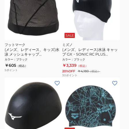
SALE
フットマーク
ミズノ
(メンズ、レディース、キッズ)水
(メンズ、レディース)水泳 キャッ
泳 メッシュキャップ
プ GX・SONIC RC PLUS
0232402BLK スイムキャップ 子
N2JWA50009
カラー
：
ブラック
カラー
：
ブラック
供/大人 財団法人日本水泳連盟推
￥605
￥3,339
（税込）
（税込）
薦水泳帽
5
ポイント
20%OFF
￥4,180
（税込）
30
ポイント