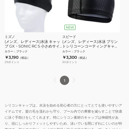
NEW
ミズノ
スピード
(メンズ、レディース)水泳 キャッ
(メンズ、レディース)水泳 プリン
プ GX・SONIC RC S 小さめサイ
トシリコーンコーティングキャッ
ズ N2JWA50309
プ SE12616 K
カラー
：
ブラック
カラー
：
ブラック
￥3,190
￥3,300
（税込）
（税込）
29
ポイント
30
ポイント
1
シリコンキャップは、水泳を始める初心者の方にとってとても使いやすいア
イテムです。髪の毛を濡れから守り、プール内での摩擦を減らすことで快適
に泳ぐ手助けをしてくれます。特にシリコン素材のキャップは伸縮性があ
り、頭にしっかりフィットしやすいため、泳いでいる間にずれにくいのが特