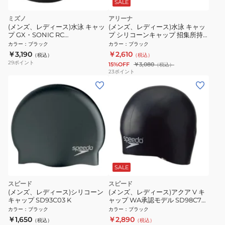
SALE
ミズノ
アリーナ
(メンズ、レディース)水泳 キャッ
(メンズ、レディース)水泳 キャッ
プ GX・SONIC RC
プ シリコーンキャップ 招集所持
N2JWA50209
ち込み可 AS5FSC20U BKEM
カラー
：
ブラック
カラー
：
ブラック
￥3,190
￥2,610
（税込）
（税込）
29
ポイント
15%OFF
￥3,080
（税込）
23
ポイント
SALE
スピード
スピード
(メンズ、レディース)シリコーン
(メンズ、レディース)アクア V キ
キャップ SD93C03 K
ャップ WA承認モデル SD98C70
K
カラー
：
ブラック
カラー
：
ブラック
￥1,650
￥2,890
（税込）
（税込）