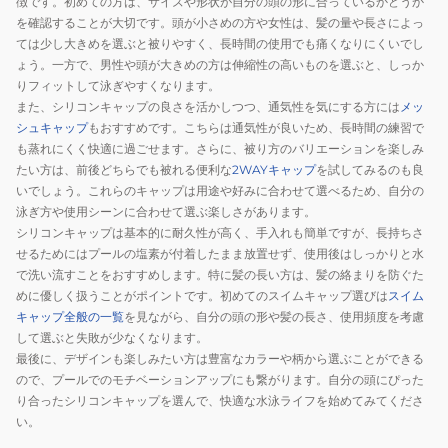
徴です。初めての方は、サイズや形状が自分の頭の形に合っているかどうか
を確認することが大切です。頭が小さめの方や女性は、髪の量や長さによっ
ては少し大きめを選ぶと被りやすく、長時間の使用でも痛くなりにくいでし
ょう。一方で、男性や頭が大きめの方は伸縮性の高いものを選ぶと、しっか
りフィットして泳ぎやすくなります。
また、シリコンキャップの良さを活かしつつ、通気性を気にする方には
メッ
シュキャップ
もおすすめです。こちらは通気性が良いため、長時間の練習で
も蒸れにくく快適に過ごせます。さらに、被り方のバリエーションを楽しみ
たい方は、前後どちらでも被れる便利な
2WAYキャップ
を試してみるのも良
いでしょう。これらのキャップは用途や好みに合わせて選べるため、自分の
泳ぎ方や使用シーンに合わせて選ぶ楽しさがあります。
シリコンキャップは基本的に耐久性が高く、手入れも簡単ですが、長持ちさ
せるためにはプールの塩素が付着したまま放置せず、使用後はしっかりと水
で洗い流すことをおすすめします。特に髪の長い方は、髪の絡まりを防ぐた
めに優しく扱うことがポイントです。初めてのスイムキャップ選びは
スイム
キャップ全般の一覧
を見ながら、自分の頭の形や髪の長さ、使用頻度を考慮
して選ぶと失敗が少なくなります。
最後に、デザインも楽しみたい方は豊富なカラーや柄から選ぶことができる
ので、プールでのモチベーションアップにも繋がります。自分の頭にぴった
り合ったシリコンキャップを選んで、快適な水泳ライフを始めてみてくださ
い。