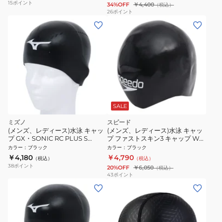
15
ポイント
34%OFF
￥4,400
（税込）
26
ポイント
SALE
ミズノ
スピード
(メンズ、レディース)水泳 キャッ
(メンズ、レディース)水泳 キャッ
プ GX・SONIC RC PLUS S
プ ファストスキン3 キャップ WA
N2JWA50109
承認 SE11922 KW
カラー
：
ブラック
カラー
：
ブラック
￥4,180
￥4,790
（税込）
（税込）
38
ポイント
20%OFF
￥6,050
（税込）
43
ポイント