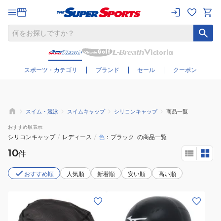
さらに絞り込む
スポーツ・カテゴリ
ブランド
セール
クーポン
スイム・競泳
スイムキャップ
シリコンキャップ
商品一覧
おすすめ
順表示
シリコンキャップ
/
レディース
/
色
ブラック
の商品一覧
10
件
おすすめ順
人気順
新着順
安い順
高い順