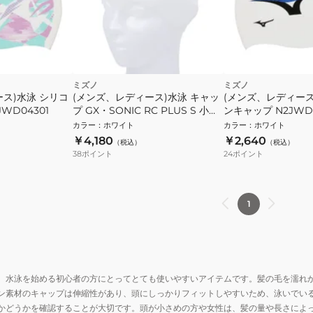
ミズノ
ミズノ
ス)水泳 シリコ
(メンズ、レディース)水泳 キャッ
(メンズ、レディース
WD04301
プ GX・SONIC RC PLUS S 小さ
ンキャップ N2JWD0
めサイズ N2JWA50101
カラー
：
ホワイト
カラー
：
ホワイト
￥4,180
￥2,640
（税込）
（税込）
38
ポイント
24
ポイント
1
、水泳を始める初心者の方にとってとても使いやすいアイテムです。髪の毛を濡れ
ン素材のキャップは伸縮性があり、頭にしっかりフィットしやすいため、泳いでい
かどうかを確認することが大切です。頭が小さめの方や女性は、髪の量や長さによ