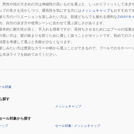
、男性や頭が大きめの方は伸縮性の高いものを選ぶと、しっかりフィットして泳ぎ
ップの良さを活かしつつ、通気性を気にする方には
メッシュキャップ
もおすすめで
被り方のバリエーションを楽しみたい方は、前後どちらでも被れる便利な
2WAYキ
め、自分の泳ぎ方や使用シーンに合わせて選ぶ楽しさがあります。
基本的に耐久性が高く、手入れも簡単ですが、長持ちさせるためにはプールの塩素
の長い方は、髪の絡まりを防ぐために優しく扱うことがポイントです。初めてのス
頻度を考慮して選ぶと失敗が少なくなります。
楽しみたい方は豊富なカラーや柄から選ぶことができるので、プールでのモチベー
な水泳ライフを始めてみてください。
ール対象
ら探す
メッシュキャップ
セール対象から探す
ャップ
セール対象
/
メッシュキャップ