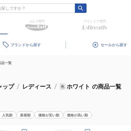
ゴルフ専門
アウトドア専門
ブランド
セール
商品一覧
ャップ
/
レディース
/
ホワイト
の商品一覧
色
人気順
新着順
価格が安い順
価格が高い順