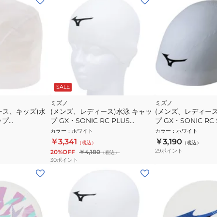
SALE
ミズノ
ミズノ
ース、キッズ)水
(メンズ、レディース)水泳 キャッ
(メンズ、レディース
ップ
プ GX・SONIC RC PLUS
プ GX・SONIC RC 
 スイムキャップ 子
N2JWA50001
N2JWA50301
カラー
：
ホワイト
カラー
：
ホワイト
人日本水泳連盟推
￥3,341
￥3,190
（税込）
（税込）
29
ポイント
20%OFF
￥4,180
（税込）
30
ポイント