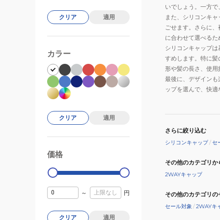
いでしょう。一方で
また、シリコンキャ
クリア
適用
ごせます。さらに、
に合わせて選べるた
シリコンキャップは
カラー
すめします。特に髪
形や髪の長さ、使用
最後に、デザインも
ップを選んで、快適
クリア
適用
さらに絞り込む
シリコンキャップ
/
セ
価格
99000
0
その他のカテゴリか
2WAYキャップ
～
円
その他のカテゴリの
セール対象
/
2WAYキ
クリア
適用