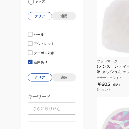
キッズ
クリア
適用
セール
アウトレット
クーポン対象
フットマーク
在庫あり
(メンズ、レディ
泳 メッシュキャ
0232402WHT
クリア
適用
カラー
：
ホワイト
供/大人 財団法
￥605
（税込）
薦水泳帽
5
ポイント
キーワード