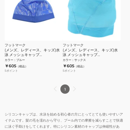
フットマーク
フットマーク
(メンズ、レディース、キッズ)水
(メンズ、レディース、キッズ)水
泳 メッシュキャップ
泳 メッシュキャップ
0232402BLU スイムキャップ 子
0232402SAX スイムキャップ 子
カラー
：
ブルー
カラー
：
サックス
供/大人 財団法人日本水泳連盟推
供/大人 財団法人日本水泳連盟推
￥605
￥605
（税込）
（税込）
薦水泳帽
薦水泳帽
5
ポイント
5
ポイント
1
シリコンキャップは、水泳を始める初心者の方にとってとても使いやすいア
イテムです。髪の毛を濡れから守り、プール内での摩擦を減らすことで快適
に泳ぐ手助けをしてくれます。特にシリコン素材のキャップは伸縮性があ