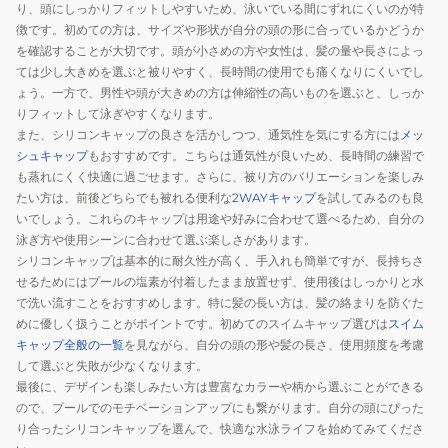
り、頭にしっかりフィットしやすいため、泳いでいる間にずれにくいのが特
徴です。初めての方は、サイズや形状が自分の頭の形に合っているかどうか
を確認することが大切です。頭が小さめの方や女性は、髪の量や長さによっ
ては少し大きめを選ぶと被りやすく、長時間の使用でも痛くなりにくいでし
ょう。一方で、男性や頭が大きめの方は伸縮性の高いものを選ぶと、しっか
りフィットして泳ぎやすくなります。
また、シリコンキャップの良さを活かしつつ、通気性を気にする方には
メッ
シュキャップ
もおすすめです。こちらは通気性が良いため、長時間の練習で
も蒸れにくく快適に過ごせます。さらに、被り方のバリエーションを楽しみ
たい方は、前後どちらでも被れる便利な
2WAYキャップ
を試してみるのも良
いでしょう。これらのキャップは用途や好みに合わせて選べるため、自分の
泳ぎ方や使用シーンに合わせて選ぶ楽しさがあります。
シリコンキャップは基本的に耐久性が高く、手入れも簡単ですが、長持ちさ
せるためにはプールの塩素が付着したまま放置せず、使用後はしっかりと水
で洗い流すことをおすすめします。特に髪の長い方は、髪の絡まりを防ぐた
めに優しく扱うことがポイントです。初めてのスイムキャップ選びは
スイム
キャップ全般の一覧
を見ながら、自分の頭の形や髪の長さ、使用頻度を考慮
して選ぶと失敗が少なくなります。
最後に、デザインも楽しみたい方は豊富なカラーや柄から選ぶことができる
ので、プールでのモチベーションアップにも繋がります。自分の頭にぴった
り合ったシリコンキャップを選んで、快適な水泳ライフを始めてみてくださ