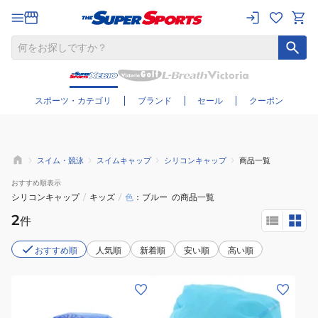
さらに絞り込む
スポーツ・カテゴリ
ブランド
セール
クーポン
スイム・競泳
スイムキャップ
シリコンキャップ
商品一覧
おすすめ
順表示
シリコンキャップ
/
キッズ
/
色
ブルー
の商品一覧
2
件
おすすめ順
人気順
新着順
安い順
高い順