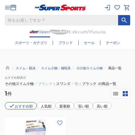
さらに絞り込む
スポーツ・カテゴリ
ブランド
セール
クーポン
スイム・競泳
スイム小物・補助具
その他スイム小物
商品一覧
おすすめ
順表示
その他スイム小物
/
ブランド
スワンズ
/
色
ブラック
の商品一覧
1
件
おすすめ順
人気順
新着順
安い順
高い順