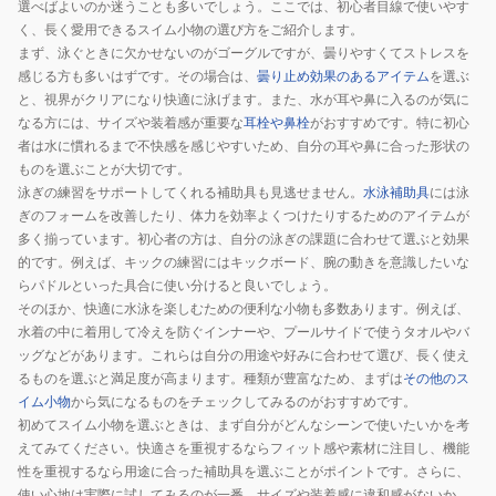
選べばよいのか迷うことも多いでしょう。ここでは、初心者目線で使いやす
く、長く愛用できるスイム小物の選び方をご紹介します。
まず、泳ぐときに欠かせないのがゴーグルですが、曇りやすくてストレスを
感じる方も多いはずです。その場合は、
曇り止め効果のあるアイテム
を選ぶ
と、視界がクリアになり快適に泳げます。また、水が耳や鼻に入るのが気に
なる方には、サイズや装着感が重要な
耳栓や鼻栓
がおすすめです。特に初心
者は水に慣れるまで不快感を感じやすいため、自分の耳や鼻に合った形状の
ものを選ぶことが大切です。
泳ぎの練習をサポートしてくれる補助具も見逃せません。
水泳補助具
には泳
ぎのフォームを改善したり、体力を効率よくつけたりするためのアイテムが
多く揃っています。初心者の方は、自分の泳ぎの課題に合わせて選ぶと効果
的です。例えば、キックの練習にはキックボード、腕の動きを意識したいな
らパドルといった具合に使い分けると良いでしょう。
そのほか、快適に水泳を楽しむための便利な小物も多数あります。例えば、
水着の中に着用して冷えを防ぐインナーや、プールサイドで使うタオルやバ
ッグなどがあります。これらは自分の用途や好みに合わせて選び、長く使え
るものを選ぶと満足度が高まります。種類が豊富なため、まずは
その他のス
イム小物
から気になるものをチェックしてみるのがおすすめです。
初めてスイム小物を選ぶときは、まず自分がどんなシーンで使いたいかを考
えてみてください。快適さを重視するならフィット感や素材に注目し、機能
性を重視するなら用途に合った補助具を選ぶことがポイントです。さらに、
使い心地は実際に試してみるのが一番。サイズや装着感に違和感がないか、