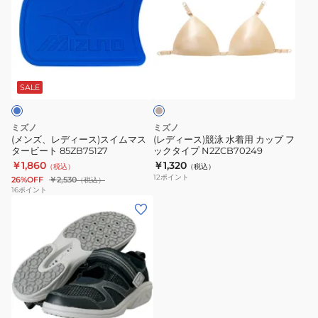
ズ、
ィ
レ
ー
デ
ス)
ィ
競
ベ
ー
泳
ー
ス)
水
ジ
SALE
ュ
ス
着
イ
用
ミズノ
ミズノ
ム
カ
(メンズ、レディース)スイムマス
(レディース)競泳 水着用 カップ フ
タービート 85ZB75127
ックタイプ N2ZCB70249
マ
ッ
￥1,860
￥1,320
（税込）
（税込）
ス
プ
12
ポイント
26%OFF
￥2,530
（税込）
タ
フ
16
ポイント
(メ
ー
ッ
ン
ビ
ク
ズ、
ー
タ
レ
ト
イ
デ
85ZB75127
プ
ィ
N2ZCB70249
ー