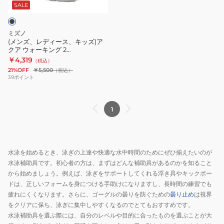
ス、
SALE
キ
ッ
ミズノ
ズ)
(メンズ、レディース、キッズ)ア
クア ウォーキング 2
ア
N1GA140009
￥4,319
（税込）
ク
21%OFF
￥5,500
（税込）
ア
39
ポイント
ウ
ォ
1
ー
キ
ン
グ
水泳を始めるとき、泳ぎの上達や快適な水中時間のためにぜひ揃えたいのが
2
水泳補助具です。初心者の方は、まずはどんな補助具があるのかを知ること
N1GA140009
から始めましょう。例えば、泳ぎをサポートしてくれる浮き具やキックボー
ドは、正しいフォームを身につける手助けになりますし、長時間の練習でも
疲れにくくなります。さらに、ゴーグルの曇りを防ぐための
曇り止め
は視界
をクリアに保ち、泳ぎに集中しやすくなるのでとてもおすすめです。
水泳補助具を選ぶ際には、自分のレベルや目的に合ったものを選ぶことが大