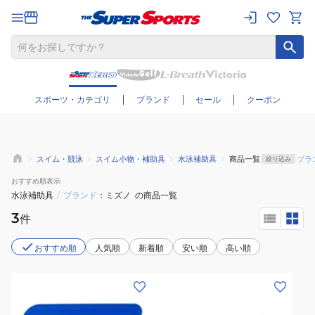
さらに絞り込む
スポーツ・カテゴリ
ブランド
セール
クーポン
スイム・競泳
スイム小物・補助具
水泳補助具
商品一覧
ブラ
絞り込み
おすすめ
順表示
水泳補助具
/
ブランド
ミズノ
の商品一覧
3
件
おすすめ順
人気順
新着順
安い順
高い順
(メ
(レ
ン
デ