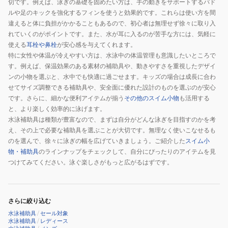
切です。例えば、泳ぎの基礎を固めたい方は、手の動きをサポートするパド
ルや足のキックを強化するフィンを使うと効果的です。これらは使い方を間
違えると体に負担がかかることもあるので、初心者は無理せず徐々に取り入
れていくのがポイントです。また、水が耳に入るのが苦手な方には、気軽に
使える
耳栓や鼻栓
が安心感を与えてくれます。
特に女性や体温が冷えやすい方は、水泳中の体温管理も意識したいところで
す。例えば、保温効果のある素材の補助具や、動きやすさを重視したデザイ
ンの小物を選ぶと、水中でも快適に過ごせます。キッズの場合は成長に合わ
せてサイズ調整できる補助具や、安全面に優れた設計のものを選ぶのが安心
です。さらに、細かな便利アイテムが揃う
その他のスイム小物
も活用する
と、より楽しく効率的に泳げます。
水泳補助具は種類が豊富なので、まずは自分がどんな泳ぎを目指すのかを考
え、その上で必要な補助具を選ぶことが大切です。無理なく使いこなせるも
のを選んで、徐々に泳ぎの幅を広げていきましょう。ご紹介した
スイム小
物・補助具
のラインナップをチェックして、自分にぴったりのアイテムを見
つけてみてください。泳ぐ楽しさがもっと広がるはずです。
さらに絞り込む
水泳補助具
/
セール対象
水泳補助具
/
レディース