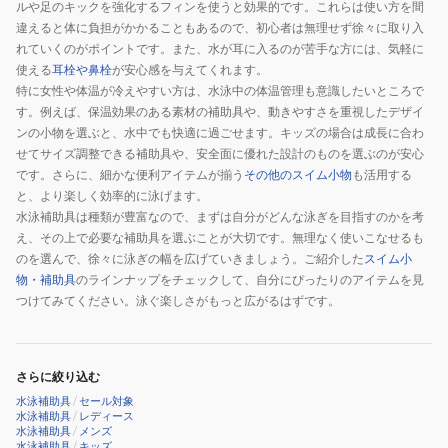
ルや足のキックを強化するフィンを使うと効果的です。これらは使い方を間
イ
具
泳
違えると体に負担がかかることもあるので、初心者は無理せず徐々に取り入
ム
プ
ス
れていくのがポイントです。また、水が耳に入るのが苦手な方には、気軽に
水
ル
イ
使える
耳栓や鼻栓
が安心感を与えてくれます。
泳
ボ
ミ
特に女性や体温が冷えやすい方は、水泳中の体温管理も意識したいところで
補
ー
ン
す。例えば、保温効果のある素材の補助具や、動きやすさを重視したデザイ
ンの小物を選ぶと、水中でも快適に過ごせます。キッズの場合は成長に合わ
助
ド
グ
せてサイズ調整できる補助具や、安全面に優れた設計のものを選ぶのが安心
学
ロ
プ
です。さらに、細かな便利アイテムが揃う
その他のスイム小物
も活用する
校
ゴ
ー
と、より楽しく効率的に泳げます。
学
入
ル
水泳補助具は種類が豊富なので、まずは自分がどんな泳ぎを目指すのかを考
生
り
競
え、その上で必要な補助具を選ぶことが大切です。無理なく使いこなせるも
小
泳
のを選んで、徐々に泳ぎの幅を広げていきましょう。ご紹介した
スイム小
学
物・補助具
のラインナップをチェックして、自分にぴったりのアイテムを見
つけてみてください。泳ぐ楽しさがもっと広がるはずです。
生
中
学
生
さらに絞り込む
授
水泳補助具
/
セール対象
水泳補助具
/
レディース
業
水泳補助具
/
メンズ
シ
水泳補助具
/
キッズ