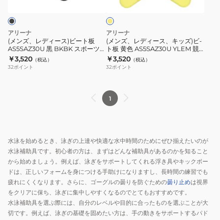
ス)
ス、
ロ
ロ
ー
ビ
キ
ゴ
ー
ッ
練
アリーナ
アリーナ
ト
ズ)
習
(メンズ、レディース)ビート板
(メンズ、レディース、キッズ)ビ-
AS5SAZ30U 黒 BKBK スポーツ
ト板 黄色 AS5SAZ30U YLEM 競
板
ビ-
試
運動 試合 練習 スイム 水泳補助 学
泳用 練習用 補助具 プルボード ロ
￥3,520
￥3,520
（税込）
（税込）
AS5SAZ30U
ト
合
校 学生 小学生 中学生 授業 シンプ
ゴ入り
32
ポイント
32
ポイント
ル ロゴ
黒
板
プ
BKBK
黄
ル
ス
色
ボ
1
ポ
AS5SAZ30U
ー
ー
YLEM
ド
ツ
競
初
水泳を始めるとき、泳ぎの上達や快適な水中時間のためにぜひ揃えたいのが
運
泳
心
水泳補助具です。初心者の方は、まずはどんな補助具があるのかを知ること
動
用
者
から始めましょう。例えば、泳ぎをサポートしてくれる浮き具やキックボー
試
練
ビ
ドは、正しいフォームを身につける手助けになりますし、長時間の練習でも
合
習
ギ
疲れにくくなります。さらに、ゴーグルの曇りを防ぐための
曇り止め
は視界
練
用
ナ
をクリアに保ち、泳ぎに集中しやすくなるのでとてもおすすめです。
水泳補助具を選ぶ際には、自分のレベルや目的に合ったものを選ぶことが大
習
補
ー
切です。例えば、泳ぎの基礎を固めたい方は、手の動きをサポートするパド
ス
助
水