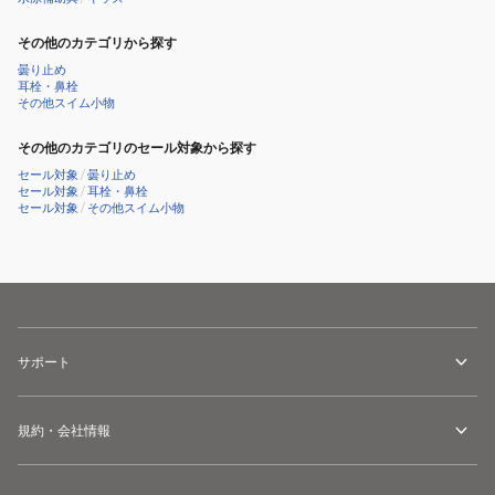
ン
その他のカテゴリから探す
プ
曇り止め
ル
耳栓・鼻栓
ロ
その他スイム小物
ゴ
その他のカテゴリのセール対象から探す
セール対象
/
曇り止め
セール対象
/
耳栓・鼻栓
セール対象
/
その他スイム小物
サポート
規約・会社情報