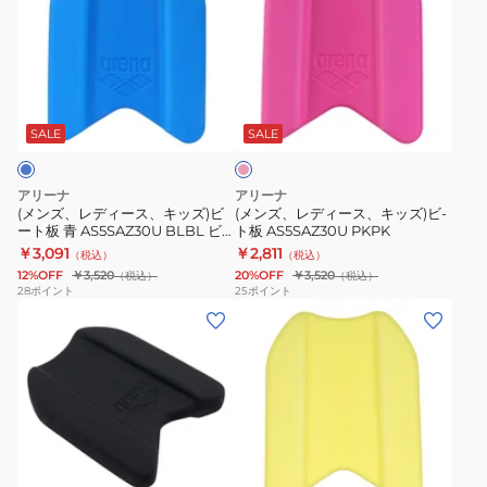
ズ、
ズ、
レ
レ
デ
デ
ィ
ィ
ピ
ー
ー
ン
ス、
ス、
ク
SALE
SALE
キ
キ
ッ
ッ
アリーナ
アリーナ
ズ)
ズ)
(メンズ、レディース、キッズ)ビ
(メンズ、レディース、キッズ)ビ-
ート板 青 AS5SAZ30U BLBL ビ
ト板 AS5SAZ30U PKPK
ビ
ビ-
ックロゴ 練習 試合 プルボード 初
￥3,091
￥2,811
（税込）
（税込）
ー
ト
心者 ビギナー 水泳 スイミング プ
12%OFF
￥3,520
20%OFF
￥3,520
（税込）
（税込）
ール 競泳
ト
板
28
ポイント
25
ポイント
(メ
(メ
板
AS5SAZ30U
ン
ン
青
PKPK
ズ、
ズ、
AS5SAZ30U
レ
レ
BLBL
デ
デ
ビ
ィ
ィ
ッ
イ
ー
ー
ク
エ