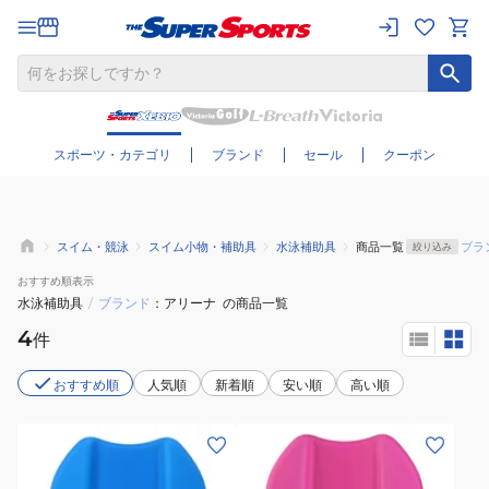
さらに絞り込む
スポーツ・カテゴリ
ブランド
セール
クーポン
スイム・競泳
スイム小物・補助具
水泳補助具
商品一覧
ブラ
絞り込み
おすすめ
順表示
水泳補助具
/
ブランド
アリーナ
の商品一覧
4
件
おすすめ順
人気順
新着順
安い順
高い順
(メ
(メ
ン
ン