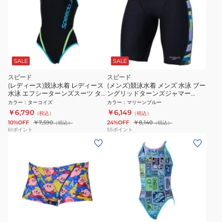
SALE
SALE
スピード
スピード
(レディース)競泳水着 レディース
(メンズ)競泳水着 メンズ 水泳 ブー
水泳 エフシーターンズスーツ タ
ングリッドターンズジャマー
ーコイズ M-LLサイズ STW02550
ST62605 AQ
カラー
：
ターコイズ
カラー
：
マリーンブルー
TQ スイムウェア トレーニング水
￥6,790
￥6,149
（税込）
（税込）
着
10%OFF
￥7,590
24%OFF
￥8,140
（税込）
（税込）
61
ポイント
55
ポイント