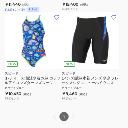
STW02651MU SB
認 SCW12652F BL
￥11,440
￥15,400
（税込）
（税込）
140
ポイント
UP
312
ポイント
(
3
%)
NEW
NEW
スピード
スピード
(レディース)競泳水着 水泳 カラフ
(メンズ)競泳水着 メンズ 水泳 フレ
ルアイコンズターンズスーツ
ックスシグマニューハイウエステ
STW02654 BL
ィドジャマー WA承認モデル
カラー
：
ブルー
カラー
：
ブルー
SC62652F BL
￥10,450
￥9,460
（税込）
（税込）
95
ポイント
86
ポイント
1