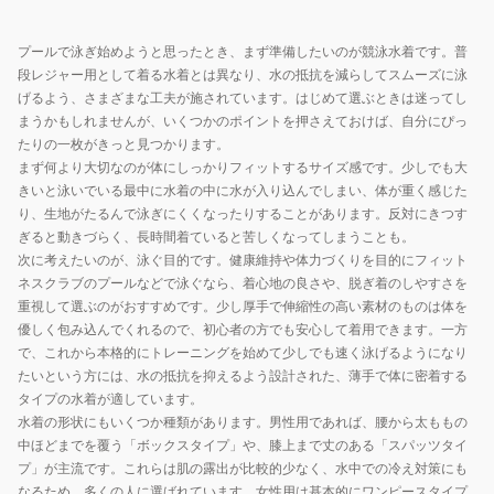
プールで泳ぎ始めようと思ったとき、まず準備したいのが競泳水着です。普
段レジャー用として着る水着とは異なり、水の抵抗を減らしてスムーズに泳
げるよう、さまざまな工夫が施されています。はじめて選ぶときは迷ってし
まうかもしれませんが、いくつかのポイントを押さえておけば、自分にぴっ
たりの一枚がきっと見つかります。
まず何より大切なのが体にしっかりフィットするサイズ感です。少しでも大
きいと泳いでいる最中に水着の中に水が入り込んでしまい、体が重く感じた
り、生地がたるんで泳ぎにくくなったりすることがあります。反対にきつす
ぎると動きづらく、長時間着ていると苦しくなってしまうことも。
次に考えたいのが、泳ぐ目的です。健康維持や体力づくりを目的にフィット
ネスクラブのプールなどで泳ぐなら、着心地の良さや、脱ぎ着のしやすさを
重視して選ぶのがおすすめです。少し厚手で伸縮性の高い素材のものは体を
優しく包み込んでくれるので、初心者の方でも安心して着用できます。一方
で、これから本格的にトレーニングを始めて少しでも速く泳げるようになり
たいという方には、水の抵抗を抑えるよう設計された、薄手で体に密着する
タイプの水着が適しています。
水着の形状にもいくつか種類があります。男性用であれば、腰から太ももの
中ほどまでを覆う「ボックスタイプ」や、膝上まで丈のある「スパッツタイ
プ」が主流です。これらは肌の露出が比較的少なく、水中での冷え対策にも
なるため、多くの人に選ばれています。女性用は基本的にワンピースタイプ