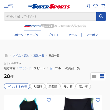
さらに絞り込む
スポーツ・カテゴリ
ブランド
セール
クーポン
スイム・競泳
競泳水着
商品一覧
おすすめ
順表示
競泳水着
/
ブランド
スピード
/
色
ブルー
の商品一覧
28
件
おすすめ順
人気順
新着順
安い順
高い順