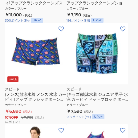
ィ1アップクラシックターンズスー
アップクラシックターンズショー
ツ STW02603 TQ
トボックス ST42603 BL
カラー
：
ブルー
カラー
：
ブルー
￥11,000
￥7,150
（税込）
（税込）
UP
UP
300
ポイント
(
3
%)
195
ポイント
(
3
%)
SALE
スピード
スピード
(メンズ)競泳水着 メンズ 水泳 カー
(キッズ)競泳水着 ジュニア 男子 水
ビィ 1アップ クラシックターンズ
泳 カービィ ドットブロック ター
ボックス 青 ブルー S-Lサイズ
ンズハーフボックス STB52602
カラー
：
ブルー
カラー
：
ブルー
ST52603 BL
BL
￥6,890
￥7,590
（税込）
（税込）
UP
207
ポイント
(
3
%)
10%OFF
￥7,700
（税込）
62
ポイント