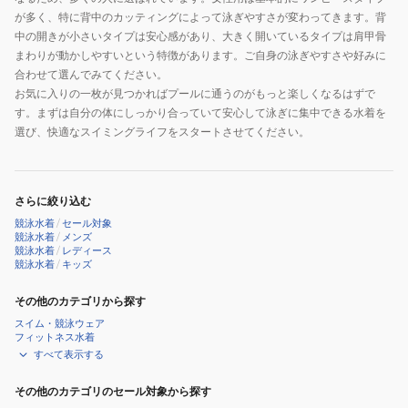
が多く、特に背中のカッティングによって泳ぎやすさが変わってきます。背
中の開きが小さいタイプは安心感があり、大きく開いているタイプは肩甲骨
まわりが動かしやすいという特徴があります。ご自身の泳ぎやすさや好みに
合わせて選んでみてください。
お気に入りの一枚が見つかればプールに通うのがもっと楽しくなるはずで
す。まずは自分の体にしっかり合っていて安心して泳ぎに集中できる水着を
選び、快適なスイミングライフをスタートさせてください。
さらに絞り込む
競泳水着
/
セール対象
競泳水着
/
メンズ
競泳水着
/
レディース
競泳水着
/
キッズ
その他のカテゴリから探す
スイム・競泳ウェア
フィットネス水着
すべて表示する
その他のカテゴリのセール対象から探す