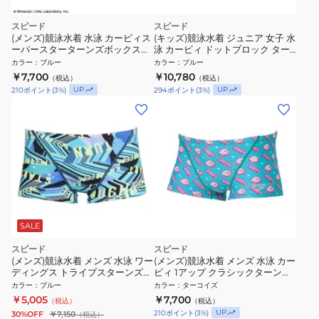
スピード
スピード
(メンズ)競泳水着 水泳 カービィス
(キッズ)競泳水着 ジュニア 女子 水
ーパースターターンズボックス
泳 カービィ ドットブロック ター
ST52601 BL
ンズスーツ STG02602 BL
カラー
：
ブルー
カラー
：
ブルー
￥7,700
￥10,780
（税込）
（税込）
UP
UP
210
ポイント
(
3
%)
294
ポイント
(
3
%)
SALE
スピード
スピード
(メンズ)競泳水着 メンズ 水泳 ワー
(メンズ)競泳水着 メンズ 水泳 カー
ディングス トライプスターンズ
ビィ 1アップ クラシックターンズ
ボックス 青 ブルー M-LLサイズ
ボックス ターコイズ S-Lサイズ
カラー
：
ブルー
カラー
：
ターコイズ
ST52606 AQ
ST52603 TQ
￥5,005
￥7,700
（税込）
（税込）
UP
210
ポイント
(
3
%)
30%OFF
￥7,150
（税込）