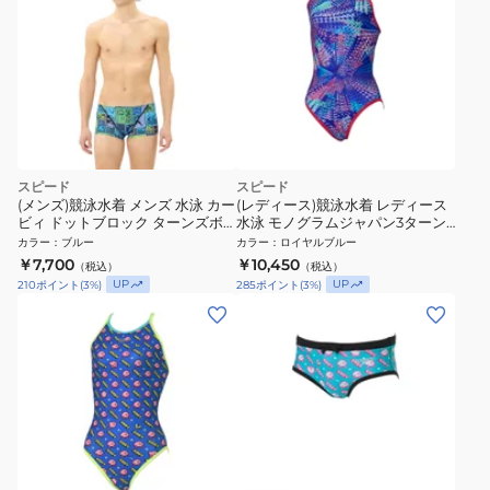
スピード
スピード
(メンズ)競泳水着 メンズ 水泳 カー
(レディース)競泳水着 レディース
ビィ ドットブロック ターンズボ
水泳 モノグラムジャパン3ターン
ックス ST52602 BL
ズスーツ ロイヤルブルー S-LLサ
カラー
：
ブルー
カラー
：
ロイヤルブルー
イズ STW02608 RB
￥7,700
￥10,450
（税込）
（税込）
UP
UP
210
ポイント
(
3
%)
285
ポイント
(
3
%)