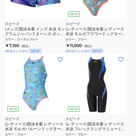
NEW
スピード
スピード
(メンズ)競泳水着 メンズ 水泳 モノ
(レディース)競泳水着 レディース
グラムジャパン3 ターンズ ボック
水泳 モルガフラワードッグターン
ス ST52608 RB
ズスーツ STW02659MU BL
カラー
：
ロイヤルブルー
カラー
：
ブルー
￥7,150
￥11,000
（税込）
（税込）
UP
UP
195
ポイント
(
3
%)
300
ポイント
(
3
%)
NEW
NEW
スピード
スピード
(レディース)競泳水着 レディース
(レディース)競泳水着 レディース
水泳 モルガバルーンドッグターン
水泳 フレックスシグマニューミニ
ズクロッシェスーツ
オープンバックニースキン WA承
カラー
：
ブルー
カラー
：
ブルー