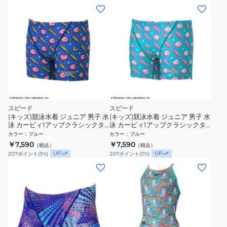
スピード
スピード
(キッズ)競泳水着 ジュニア 男子 水
(キッズ)競泳水着 ジュニア 男子 水
泳 カービィ1アップクラシックタ
泳 カービィ1アップクラシックタ
ーンズハーフボックス STB52603
ーンズハーフボックス STB52603
カラー
：
ブルー
カラー
：
ブルー
BL
TQ
￥7,590
￥7,590
（税込）
（税込）
UP
UP
207
ポイント
(
3
%)
207
ポイント
(
3
%)