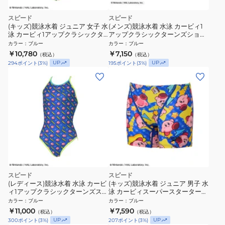
スピード
スピード
(キッズ)競泳水着 ジュニア 女子 水
(メンズ)競泳水着 水泳 カービィ1
泳 カービィ1アップクラシックタ
アップクラシックターンズショー
ーンズスーツ STG02603 BL
トボックス ST42603 TQ
カラー
：
ブルー
カラー
：
ブルー
￥10,780
￥7,150
（税込）
（税込）
UP
UP
294
ポイント
(
3
%)
195
ポイント
(
3
%)
スピード
スピード
(レディース)競泳水着 水泳 カービ
(キッズ)競泳水着 ジュニア 男子 水
ィ1アップクラシックターンズスー
泳 カービィスーパースターターン
ツ STW02603 BL
ズハーフボックス STB52601 BL
カラー
：
ブルー
カラー
：
ブルー
￥11,000
￥7,590
（税込）
（税込）
UP
UP
300
ポイント
(
3
%)
207
ポイント
(
3
%)