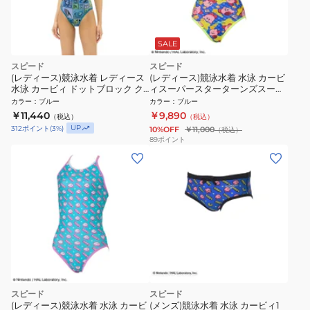
SALE
スピード
スピード
(レディース)競泳水着 レディース
(レディース)競泳水着 水泳 カービ
水泳 カービィ ドットブロック ク
ィスーパースターターンズスーツ
ロッシェターンズスーツ
STW02601 BL
カラー
：
ブルー
カラー
：
ブルー
STW02602 BL
￥11,440
￥9,890
（税込）
（税込）
UP
312
ポイント
(
3
%)
10%OFF
￥11,000
（税込）
89
ポイント
スピード
スピード
(レディース)競泳水着 水泳 カービ
(メンズ)競泳水着 水泳 カービィ1