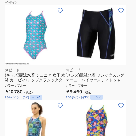
45
ポイント
スピード
スピード
(キッズ)競泳水着 ジュニア 女子 水
(メンズ)競泳水着 フレックスシグ
泳 カービィ1アップクラシックタ
マニューハイウエスティドジャマ
ーンズスーツ STG02603 TQ
ー WA承認モデル 青 ブルー M-LL
カラー
：
ブルー
カラー
：
ブルー
サイズ SC62609F BL
￥10,780
￥9,460
（税込）
（税込）
UP
UP
294
ポイント
(
3
%)
258
ポイント
(
3
%)