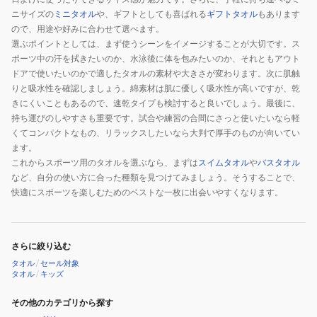
ニサイズの
ミニタオル
や、ギフトとしても喜ばれる
ギフトタオル
もあります
ので、用途や好みに合わせて選べます。
選ぶポイントとしては、まず使うシーンをイメージすることが大切です。ス
ポーツ中の汗を拭きたいのか、水泳後に体を包みたいのか、それともアウト
ドアで使いたいのかで適したタオルの素材や大きさが変わります。次に肌触
りと吸水性を確認しましょう。綿素材は肌に優しく吸水性が高いですが、乾
きにくいこともあるので、速乾タイプも検討すると良いでしょう。最後に、
持ち運びのしやすさも重要です。試合や練習の合間にさっと使いたいなら軽
くてコンパクトなもの、リラックスしたいなら大判で厚手のものが向いてい
ます。
これからスポーツ用のタオルを選ぶなら、まずは
スイムタオル
や
バスタオル
など、自分の使い方に合った種類を見つけてみましょう。そうすることで、
快適にスポーツを楽しむためのベストな一枚に出会いやすくなります。
さらに絞り込む
タオル
/
セール対象
タオル
/
キッズ
その他のカテゴリから探す