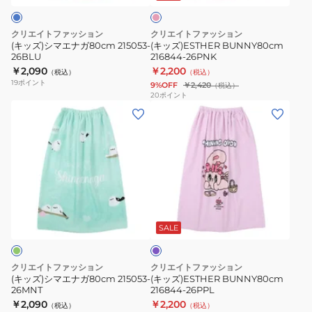
80cm
215053-
クリエイトファッション
クリエイトファッション
26BLU
(キッズ)シマエナガ80cm 215053-
(キッズ)ESTHER BUNNY80cm
26BLU
216844-26PNK
￥2,090
￥2,200
（税込）
（税込）
19
ポイント
9%OFF
￥2,420
（税込）
20
ポイント
(キ
(キ
ッ
ッ
ズ)
ズ)ESTHER
シ
BUNNY80cm
マ
216844-
エ
26PPL
パ
ナ
ー
ガ
プ
SALE
ル
80cm
215053-
クリエイトファッション
クリエイトファッション
26MNT
(キッズ)シマエナガ80cm 215053-
(キッズ)ESTHER BUNNY80cm
26MNT
216844-26PPL
￥2,090
￥2,200
（税込）
（税込）