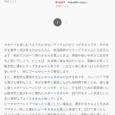
19
ポイント
9%OFF
￥2,420
（税込）
20
ポイント
1
スポーツを楽しむうえで欠かせないアイテムのひとつがタオルです。汗や水
分を素早く拭き取るのはもちろん、体温調節やリラックスタイムにも役立ち
ます。初めてスポーツ用のタオルを選ぶときは、用途や使いやすさに注目す
ると良いでしょう。たとえば、水泳後に体を包みたいなら、肌触りが良くて
吸水性に優れた
ラップタオル
が人気です。これなら体に巻きつけられるので
使いやすく、特にプールやビーチで重宝します。
また、速乾性を重視するなら
セームタオル
がおすすめです。コンパクトで持
ち運びも便利なうえ、水分を素早く吸収しながら短時間で乾くため、繰り返
し使うスポーツシーンにぴったりです。さらに、汗を拭くための普段使いに
は吸水性と肌ざわりに優れた
スポーツタオル
や、顔の汗をさっと拭きたいと
きに便利な
フェイスタオル
も揃っています。
ビーチやアウトドアでゆったり過ごしたい場合は、通常のタオルより大きめ
でデザイン性にも優れた
ビーチタオル
を選ぶと快適です。広げて座ったり、
日よけに使ったりできるサイズ感が魅力です。さらに、手軽に持ち運べるミ