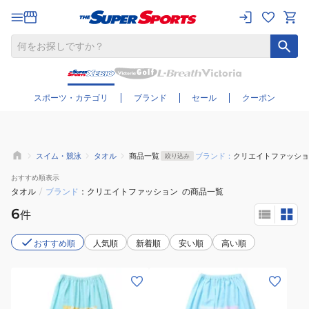
さらに絞り込む
スポーツ・カテゴリ
ブランド
セール
クーポン
スイム・競泳
タオル
商品一覧
ブランド：
クリエイトファッショ
絞り込み
おすすめ
順表示
タオル
/
ブランド
クリエイトファッション
の商品一覧
6
件
おすすめ順
人気順
新着順
安い順
高い順
(キ
(キ
ッ
ッ