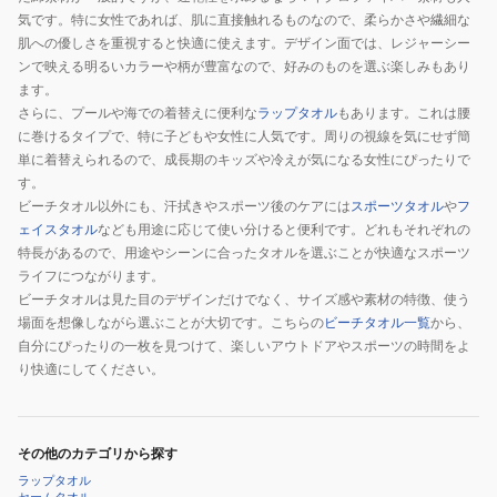
気です。特に女性であれば、肌に直接触れるものなので、柔らかさや繊細な
肌への優しさを重視すると快適に使えます。デザイン面では、レジャーシー
ンで映える明るいカラーや柄が豊富なので、好みのものを選ぶ楽しみもあり
ます。
さらに、プールや海での着替えに便利な
ラップタオル
もあります。これは腰
に巻けるタイプで、特に子どもや女性に人気です。周りの視線を気にせず簡
単に着替えられるので、成長期のキッズや冷えが気になる女性にぴったりで
す。
ビーチタオル以外にも、汗拭きやスポーツ後のケアには
スポーツタオル
や
フ
ェイスタオル
なども用途に応じて使い分けると便利です。どれもそれぞれの
特長があるので、用途やシーンに合ったタオルを選ぶことが快適なスポーツ
ライフにつながります。
ビーチタオルは見た目のデザインだけでなく、サイズ感や素材の特徴、使う
場面を想像しながら選ぶことが大切です。こちらの
ビーチタオル一覧
から、
自分にぴったりの一枚を見つけて、楽しいアウトドアやスポーツの時間をよ
り快適にしてください。
その他のカテゴリから探す
ラップタオル