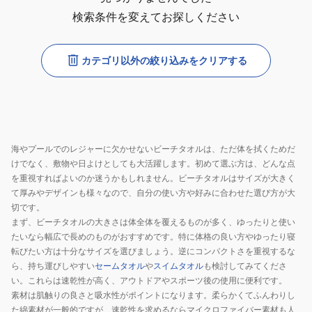
検索条件を変えてお探しください
カテゴリ以外の絞り込みをクリアする
海やプールでのレジャーに欠かせないビーチタオルは、ただ体を拭くためだ
けでなく、敷物や日よけとしても大活躍します。初めて選ぶ方は、どんな点
を重視すればよいのか迷うかもしれません。ビーチタオルはサイズが大きく
て厚みやデザインも様々なので、自分の使い方や好みに合わせた選び方が大
切です。
まず、ビーチタオルの大きさは体全体を覆えるものが多く、ゆったりと使い
たいなら幅広で長めのものがおすすめです。特に体格の良い方やゆったり寝
転びたい方は十分なサイズを選びましょう。逆にコンパクトさを重視するな
ら、持ち運びしやすい
セームタオル
や
スイムタオル
も検討してみてくださ
い。これらは速乾性が高く、アウトドアやスポーツ後の使用に便利です。
素材は肌触りの良さと吸水性がポイントになります。柔らかくてふんわりし
た綿素材が一般的ですが、速乾性を求めるならマイクロファイバー素材も人