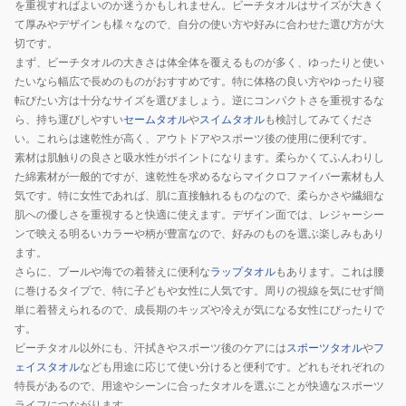
を重視すればよいのか迷うかもしれません。ビーチタオルはサイズが大きく
て厚みやデザインも様々なので、自分の使い方や好みに合わせた選び方が大
切です。
まず、ビーチタオルの大きさは体全体を覆えるものが多く、ゆったりと使い
たいなら幅広で長めのものがおすすめです。特に体格の良い方やゆったり寝
転びたい方は十分なサイズを選びましょう。逆にコンパクトさを重視するな
ら、持ち運びしやすい
セームタオル
や
スイムタオル
も検討してみてくださ
い。これらは速乾性が高く、アウトドアやスポーツ後の使用に便利です。
素材は肌触りの良さと吸水性がポイントになります。柔らかくてふんわりし
た綿素材が一般的ですが、速乾性を求めるならマイクロファイバー素材も人
気です。特に女性であれば、肌に直接触れるものなので、柔らかさや繊細な
肌への優しさを重視すると快適に使えます。デザイン面では、レジャーシー
ンで映える明るいカラーや柄が豊富なので、好みのものを選ぶ楽しみもあり
ます。
さらに、プールや海での着替えに便利な
ラップタオル
もあります。これは腰
に巻けるタイプで、特に子どもや女性に人気です。周りの視線を気にせず簡
単に着替えられるので、成長期のキッズや冷えが気になる女性にぴったりで
す。
ビーチタオル以外にも、汗拭きやスポーツ後のケアには
スポーツタオル
や
フ
ェイスタオル
なども用途に応じて使い分けると便利です。どれもそれぞれの
特長があるので、用途やシーンに合ったタオルを選ぶことが快適なスポーツ
ライフにつながります。