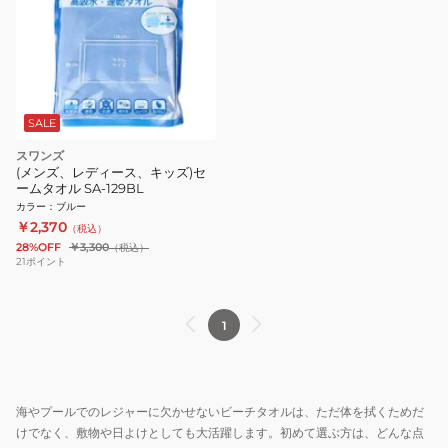
SALE
スワンズ
(メンズ、レディース、キッズ)セ
ームタオル SA-129BL
カラー
：
ブルー
￥2,370
（税込）
28%OFF
￥3,300
（税込）
21
ポイント
1
海やプールでのレジャーに欠かせないビーチタオルは、ただ体を拭くためだ
けでなく、敷物や日よけとしても大活躍します。初めて選ぶ方は、どんな点