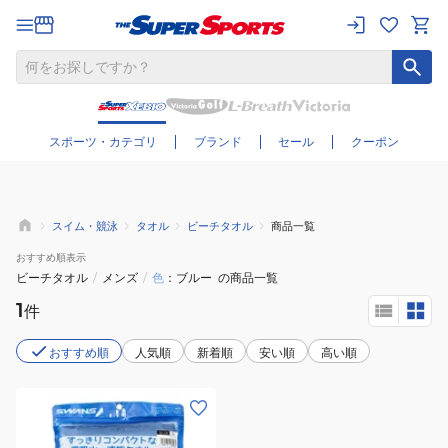
さらに絞り込む
スポーツ・カテゴリ
ブランド
セール
クーポン
スイム・競泳
タオル
ビーチタオル
商品一覧
おすすめ
順表示
ビーチタオル
/
メンズ
/
色
ブルー
の商品一覧
1
件
おすすめ順
人気順
新着順
安い順
高い順