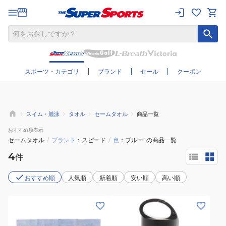
さらに絞り込む
スポーツ・カテゴリ
ブランド
セール
クーポン
スイム・競泳
タオル
セームタオル
商品一覧
おすすめ
順表示
セームタオル
/
ブランド
スピード
/
色
ブルー
の商品一覧
4
件
おすすめ順
人気順
新着順
安い順
高い順