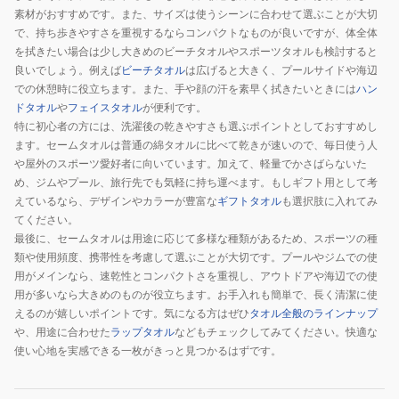
素材がおすすめです。また、サイズは使うシーンに合わせて選ぶことが大切
で、持ち歩きやすさを重視するならコンパクトなものが良いですが、体全体
を拭きたい場合は少し大きめのビーチタオルやスポーツタオルも検討すると
良いでしょう。例えば
ビーチタオル
は広げると大きく、プールサイドや海辺
での休憩時に役立ちます。また、手や顔の汗を素早く拭きたいときには
ハン
ドタオル
や
フェイスタオル
が便利です。
特に初心者の方には、洗濯後の乾きやすさも選ぶポイントとしておすすめし
ます。セームタオルは普通の綿タオルに比べて乾きが速いので、毎日使う人
や屋外のスポーツ愛好者に向いています。加えて、軽量でかさばらないた
め、ジムやプール、旅行先でも気軽に持ち運べます。もしギフト用として考
えているなら、デザインやカラーが豊富な
ギフトタオル
も選択肢に入れてみ
てください。
最後に、セームタオルは用途に応じて多様な種類があるため、スポーツの種
類や使用頻度、携帯性を考慮して選ぶことが大切です。プールやジムでの使
用がメインなら、速乾性とコンパクトさを重視し、アウトドアや海辺での使
用が多いなら大きめのものが役立ちます。お手入れも簡単で、長く清潔に使
えるのが嬉しいポイントです。気になる方はぜひ
タオル全般のラインナップ
や、用途に合わせた
ラップタオル
などもチェックしてみてください。快適な
使い心地を実感できる一枚がきっと見つかるはずです。