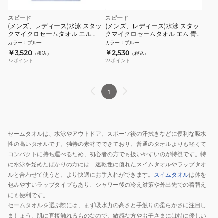
スピード
スピード
(メンズ、レディース)水泳 スタッ
(メンズ、レディース)水泳 スタッ
クマイクロセームタオル エル
クマイクロセームタオル エム 青
SE62606 BL
ブルー SE62605 BL
カラー
：
ブルー
カラー
：
ブルー
￥3,520
￥2,530
（税込）
（税込）
32
ポイント
23
ポイント
1
セームタオルは、水泳やアウトドア、スポーツ後の汗拭きなどに便利な吸水
性の高いタオルです。独特の素材でできており、普通のタオルよりも軽くて
コンパクトに持ち運べるため、初心者の方でも扱いやすいのが特徴です。特
に水泳を始めたばかりの方には、速乾性に優れたスイムタオルやラップタオ
ルと合わせて使うと、より快適にお手入れができます。
スイムタオル
は体を
包みやすいラップタイプもあり、シャワー後の冷え対策や外出先での着替え
にも便利です。
セームタオルを選ぶ際には、まず吸水力の高さと手触りの柔らかさに注目し
ましょう。肌に直接触れるものなので、敏感な方やお子さまには特に優しい