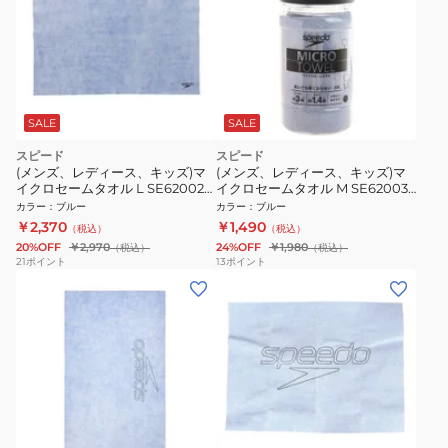
SALE
SALE
スピード
スピード
(メンズ、レディース、キッズ)マ
(メンズ、レディース、キッズ)マ
イクロセームタオル L SE62002
イクロセームタオル M SE62003
BL
BL
カラー
：
ブルー
カラー
：
ブルー
￥2,370
￥1,490
（税込）
（税込）
20%OFF
￥2,970
24%OFF
￥1,980
（税込）
（税込）
21
ポイント
13
ポイント