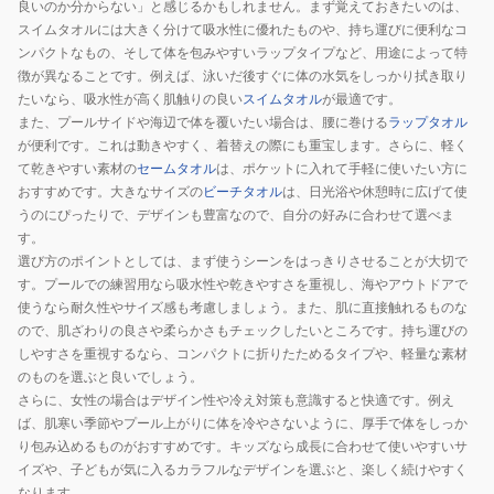
良いのか分からない」と感じるかもしれません。まず覚えておきたいのは、
スイムタオルには大きく分けて吸水性に優れたものや、持ち運びに便利なコ
ンパクトなもの、そして体を包みやすいラップタイプなど、用途によって特
徴が異なることです。例えば、泳いだ後すぐに体の水気をしっかり拭き取り
たいなら、吸水性が高く肌触りの良い
スイムタオル
が最適です。
また、プールサイドや海辺で体を覆いたい場合は、腰に巻ける
ラップタオル
が便利です。これは動きやすく、着替えの際にも重宝します。さらに、軽く
て乾きやすい素材の
セームタオル
は、ポケットに入れて手軽に使いたい方に
おすすめです。大きなサイズの
ビーチタオル
は、日光浴や休憩時に広げて使
うのにぴったりで、デザインも豊富なので、自分の好みに合わせて選べま
す。
選び方のポイントとしては、まず使うシーンをはっきりさせることが大切で
す。プールでの練習用なら吸水性や乾きやすさを重視し、海やアウトドアで
使うなら耐久性やサイズ感も考慮しましょう。また、肌に直接触れるものな
ので、肌ざわりの良さや柔らかさもチェックしたいところです。持ち運びの
しやすさを重視するなら、コンパクトに折りたためるタイプや、軽量な素材
のものを選ぶと良いでしょう。
さらに、女性の場合はデザイン性や冷え対策も意識すると快適です。例え
ば、肌寒い季節やプール上がりに体を冷やさないように、厚手で体をしっか
り包み込めるものがおすすめです。キッズなら成長に合わせて使いやすいサ
イズや、子どもが気に入るカラフルなデザインを選ぶと、楽しく続けやすく
なります。