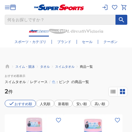
さらに絞り込む
スポーツ・カテゴリ
ブランド
セール
クーポン
スイム・競泳
タオル
スイムタオル
商品一覧
おすすめ
順表示
スイムタオル
/
レディース
/
色
ピンク
の商品一覧
2
件
おすすめ順
人気順
新着順
安い順
高い順