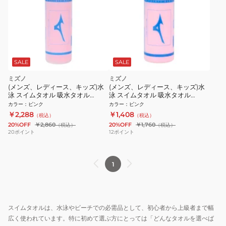
SALE
SALE
ミズノ
ミズノ
(メンズ、レディース、キッズ)水
(メンズ、レディース、キッズ)水
泳 スイムタオル 吸水タオル
泳 スイムタオル 吸水タオル
N2JYB01084
N2JYB01184
カラー
：
ピンク
カラー
：
ピンク
￥2,288
￥1,408
（税込）
（税込）
20%OFF
￥2,860
20%OFF
￥1,760
（税込）
（税込）
20
ポイント
12
ポイント
1
スイムタオルは、水泳やビーチでの必需品として、初心者から上級者まで幅
広く使われています。特に初めて選ぶ方にとっては「どんなタオルを選べば