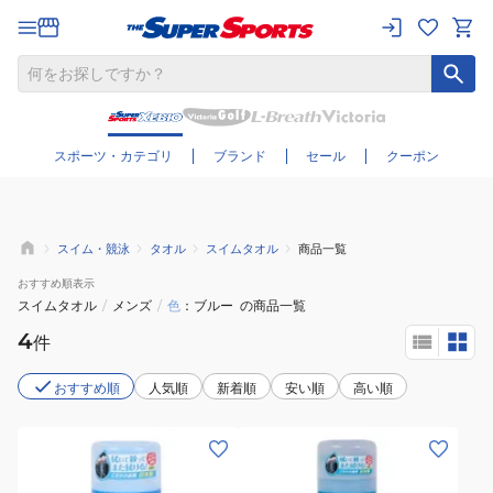
さらに絞り込む
スポーツ・カテゴリ
ブランド
セール
クーポン
スイム・競泳
タオル
スイムタオル
商品一覧
おすすめ
順表示
スイムタオル
/
メンズ
/
色
ブルー
の商品一覧
4
件
おすすめ順
人気順
新着順
安い順
高い順