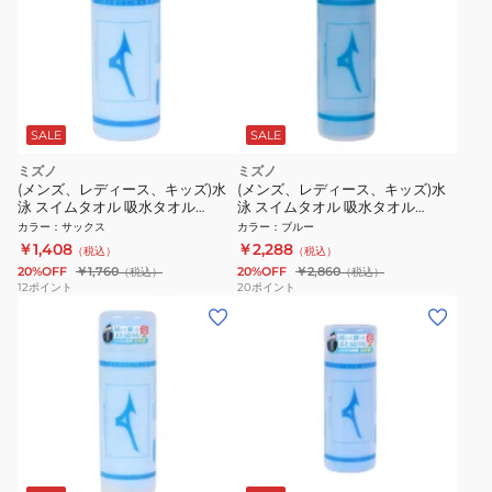
SALE
SALE
ミズノ
ミズノ
(メンズ、レディース、キッズ)水
(メンズ、レディース、キッズ)水
泳 スイムタオル 吸水タオル
泳 スイムタオル 吸水タオル
N2JYB01119
N2JYB01027
カラー
：
サックス
カラー
：
ブルー
￥1,408
￥2,288
（税込）
（税込）
20%OFF
￥1,760
20%OFF
￥2,860
（税込）
（税込）
12
ポイント
20
ポイント