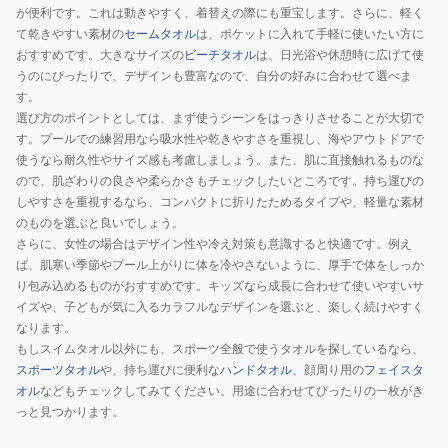
が便利です。これは動きやすく、着替えの際にも重宝します。さらに、軽く
て乾きやすい素材の
セームタオル
は、ポケットに入れて手軽に使いたい方に
おすすめです。大きなサイズの
ビーチタオル
は、日光浴や休憩時に広げて使
うのにぴったりで、デザインも豊富なので、自分の好みに合わせて選べま
す。
選び方のポイントとしては、まず使うシーンをはっきりさせることが大切で
す。プールでの練習用なら吸水性や乾きやすさを重視し、海やアウトドアで
使うなら耐久性やサイズ感も考慮しましょう。また、肌に直接触れるものな
ので、肌ざわりの良さや柔らかさもチェックしたいところです。持ち運びの
しやすさを重視するなら、コンパクトに折りたためるタイプや、軽量な素材
のものを選ぶと良いでしょう。
さらに、女性の場合はデザイン性や冷え対策も意識すると快適です。例え
ば、肌寒い季節やプール上がりに体を冷やさないように、厚手で体をしっか
り包み込めるものがおすすめです。キッズなら成長に合わせて使いやすいサ
イズや、子どもが気に入るカラフルなデザインを選ぶと、楽しく続けやすく
なります。
もしスイムタオル以外にも、スポーツ全般で使うタオルを探しているなら、
スポーツタオル
や、持ち運びに便利な
ハンドタオル
、顔周り用の
フェイスタ
オル
などもチェックしてみてください。用途に合わせてぴったりの一枚がき
っと見つかります。