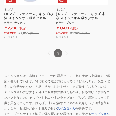
SALE
SALE
ミズノ
ミズノ
(メンズ、レディース、キッズ)水
(メンズ、レディース、キッズ)水
泳 スイムタオル 吸水タオル
泳 スイムタオル 吸水タオル
N2JYB01019
N2JYB01127
カラー
：
サックス
カラー
：
ブルー
￥2,288
￥1,408
（税込）
（税込）
20%OFF
￥2,860
20%OFF
￥1,760
（税込）
（税込）
20
ポイント
12
ポイント
1
スイムタオルは、水泳やビーチでの必需品として、初心者から上級者まで幅
広く使われています。特に初めて選ぶ方にとっては「どんなタオルを選べば
良いのか分からない」と感じるかもしれません。まず覚えておきたいのは、
スイムタオルには大きく分けて吸水性に優れたものや、持ち運びに便利なコ
ンパクトなもの、そして体を包みやすいラップタイプなど、用途によって特
徴が異なることです。例えば、泳いだ後すぐに体の水気をしっかり拭き取り
たいなら、吸水性が高く肌触りの良い
スイムタオル
が最適です。
また、プールサイドや海辺で体を覆いたい場合は、腰に巻ける
ラップタオル