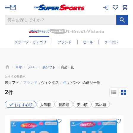
さらに絞り込む
スポーツ・カテゴリ
ブランド
セール
クーポン
卓球
ラバー
裏ソフト
商品一覧
おすすめ
順表示
裏ソフト
/
ブランド
ヴィクタス
/
色
ピンク
の商品一覧
2
件
おすすめ順
人気順
新着順
安い順
高い順