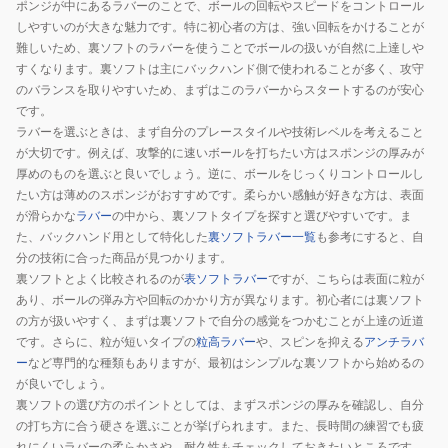
ポンジが中にあるラバーのことで、ボールの回転やスピードをコントロール
しやすいのが大きな魅力です。特に初心者の方は、強い回転をかけることが
難しいため、裏ソフトのラバーを使うことでボールの扱いが自然に上達しや
すくなります。裏ソフトは主にバックハンド側で使われることが多く、攻守
のバランスを取りやすいため、まずはこのラバーからスタートするのが安心
です。
ラバーを選ぶときは、まず自分のプレースタイルや技術レベルを考えること
が大切です。例えば、攻撃的に速いボールを打ちたい方はスポンジの厚みが
厚めのものを選ぶと良いでしょう。逆に、ボールをじっくりコントロールし
たい方は薄めのスポンジがおすすめです。柔らかい感触が好きな方は、表面
が滑らかな
ラバー
の中から、裏ソフトタイプを探すと選びやすいです。ま
た、バックハンド用として特化した
裏ソフトラバー一覧
も参考にすると、自
分の技術に合った商品が見つかります。
裏ソフトとよく比較されるのが
表ソフトラバー
ですが、こちらは表面に粒が
あり、ボールの弾み方や回転のかかり方が異なります。初心者には裏ソフト
の方が扱いやすく、まずは裏ソフトで自分の感覚をつかむことが上達の近道
です。さらに、粒が短いタイプの
粒高ラバー
や、スピンを抑える
アンチラバ
ー
など専門的な種類もありますが、最初はシンプルな裏ソフトから始めるの
が良いでしょう。
裏ソフトの選び方のポイントとしては、まずスポンジの厚みを確認し、自分
の打ち方に合う硬さを選ぶことが挙げられます。また、長時間の練習でも疲
れにくいラバーの柔らかさや、耐久性もチェックしておきたいところです。