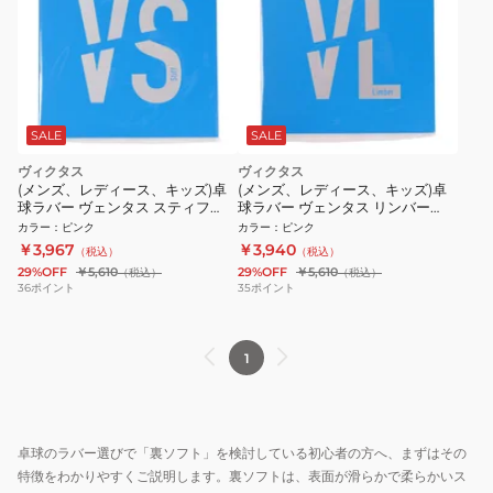
SALE
SALE
ヴィクタス
ヴィクタス
(メンズ、レディース、キッズ)卓
(メンズ、レディース、キッズ)卓
球ラバー ヴェンタス スティフ
球ラバー ヴェンタス リンバー
200020 PINK
200010 PINK
カラー
：
ピンク
カラー
：
ピンク
￥3,967
￥3,940
（税込）
（税込）
29%OFF
￥5,610
29%OFF
￥5,610
（税込）
（税込）
36
ポイント
35
ポイント
1
卓球のラバー選びで「裏ソフト」を検討している初心者の方へ、まずはその
特徴をわかりやすくご説明します。裏ソフトは、表面が滑らかで柔らかいス