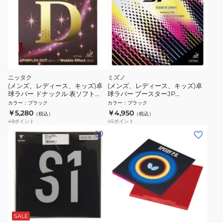
ニッタク
ミズノ
(メンズ、レディース、キッズ)卓
(メンズ、レディース、キッズ)卓
球ラバー ドナックル 表ソフト
球ラバー ブースターJP
NR8572-71
83JRT21209
カラー
：
ブラック
カラー
：
ブラック
￥5,280
￥4,950
（税込）
（税込）
48
ポイント
45
ポイント
SALE