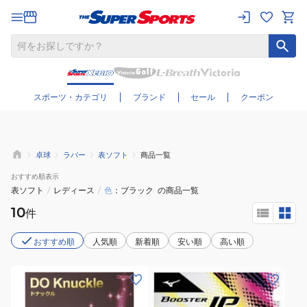
さらに絞り込む
スポーツ・カテゴリ
ブランド
セール
クーポン
卓球
ラバー
表ソフト
商品一覧
おすすめ
順表示
表ソフト
/
レディース
/
色
ブラック
の商品一覧
10
件
おすすめ順
人気順
新着順
安い順
高い順