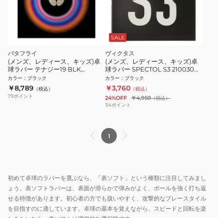
SALE
バタフライ
ヴィクタス
(メンズ、レディース、キッズ)卓
(メンズ、レディース、キッズ)卓
球ラバー テナジー19 BLK
球ラバー SPECTOL S3 210030
06090-278
0020
カラー
：
ブラック
カラー
：
ブラック
￥8,789
￥3,760
（税込）
（税込）
79
ポイント
24%OFF
￥4,950
（税込）
34
ポイント
1
初めて卓球のラバーを選ぶなら、「表ソフト」という種類に注目してみまし
ょう。表ソフトラバーは、表面が滑らかで弾みがよく、ボールを強く打ち返
せる特徴があります。初心者の方でも扱いやすく、攻撃的なプレースタイル
を目指すのに適しています。卓球の基本を覚えながら、スピードと回転を楽