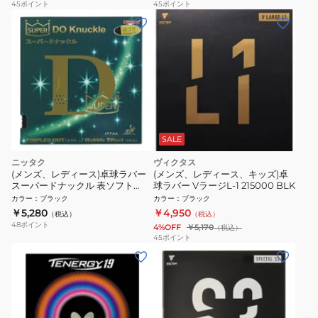
45
ポイント
45
ポイント
SALE
ニッタク
ヴィクタス
(メンズ、レディース)卓球ラバー
(メンズ、レディース、キッズ)卓
スーパードナックル 表ソフト
球ラバー VラージL-1 215000 BLK
NR8573-71
カラー
：
ブラック
カラー
：
ブラック
￥5,280
￥4,950
（税込）
（税込）
48
ポイント
4%OFF
￥5,170
（税込）
45
ポイント