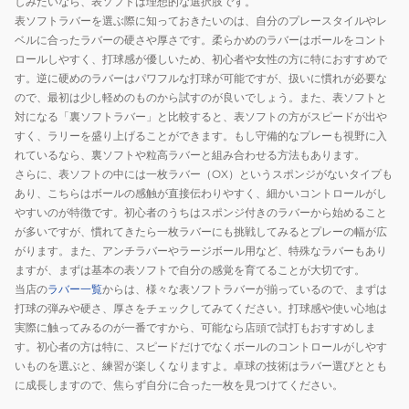
しみたいなら、表ソフトは理想的な選択肢です。
表ソフトラバーを選ぶ際に知っておきたいのは、自分のプレースタイルやレ
ベルに合ったラバーの硬さや厚さです。柔らかめのラバーはボールをコント
ロールしやすく、打球感が優しいため、初心者や女性の方に特におすすめで
す。逆に硬めのラバーはパワフルな打球が可能ですが、扱いに慣れが必要な
ので、最初は少し軽めのものから試すのが良いでしょう。また、表ソフトと
対になる「裏ソフトラバー」と比較すると、表ソフトの方がスピードが出や
すく、ラリーを盛り上げることができます。もし守備的なプレーも視野に入
れているなら、裏ソフトや粒高ラバーと組み合わせる方法もあります。
さらに、表ソフトの中には一枚ラバー（OX）というスポンジがないタイプも
あり、こちらはボールの感触が直接伝わりやすく、細かいコントロールがし
やすいのが特徴です。初心者のうちはスポンジ付きのラバーから始めること
が多いですが、慣れてきたら一枚ラバーにも挑戦してみるとプレーの幅が広
がります。また、アンチラバーやラージボール用など、特殊なラバーもあり
ますが、まずは基本の表ソフトで自分の感覚を育てることが大切です。
当店の
ラバー一覧
からは、様々な表ソフトラバーが揃っているので、まずは
打球の弾みや硬さ、厚さをチェックしてみてください。打球感や使い心地は
実際に触ってみるのが一番ですから、可能なら店頭で試打もおすすめしま
す。初心者の方は特に、スピードだけでなくボールのコントロールがしやす
いものを選ぶと、練習が楽しくなりますよ。卓球の技術はラバー選びととも
に成長しますので、焦らず自分に合った一枚を見つけてください。