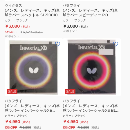
ヴィクタス
バタフライ
(メンズ、レディース、キッズ)卓
(メンズ、レディース、キッズ)卓
球ラバー スペクトル S1 210010
球ラバー スピーディー PO
0020
00260
カラー
：
ブラック
カラー
：
ブラック
￥3,080
￥3,080
（税込）
（税込）
28
ポイント
33%OFF
￥4,620
（税込）
28
ポイント
SALE
SALE
バタフライ
バタフライ
(メンズ、レディース、キッズ)卓
(メンズ、レディース、キッズ)卓
球ラバー インパーシャルXB
球ラバー インパーシャルXS BLK
00410 BLK
00420-278
カラー
：
ブラック
カラー
：
ブラック
￥4,950
￥4,950
（税込）
（税込）
10%OFF
￥5,500
10%OFF
￥5,500
（税込）
（税込）