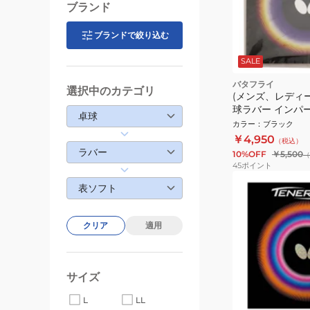
ブランド
ブランドで絞り込む
SALE
バタフライ
選択中のカテゴリ
(メンズ、レディ
球ラバー インパ
卓球
00410 BLK
カラー
：
ブラック
￥4,950
（税込）
ラバー
10%OFF
￥5,500
（
45
ポイント
表ソフト
クリア
適用
サイズ
L
LL