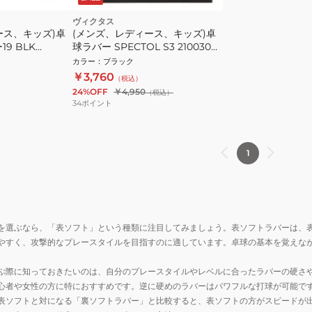
ヴィクタス
ース、キッズ)卓
(メンズ、レディース、キッズ)卓
9 BLK
球ラバー SPECTOL S3 210030
0020
カラー
：
ブラック
￥3,760
（税込）
24%OFF
￥4,950
（税込）
34
ポイント
1
を選ぶなら、「表ソフト」という種類に注目してみましょう。表ソフトラバーは、
やすく、攻撃的なプレースタイルを目指すのに適しています。卓球の基本を覚えな
ぶ際に知っておきたいのは、自分のプレースタイルやレベルに合ったラバーの硬さ
心者や女性の方に特におすすめです。逆に硬めのラバーはパワフルな打球が可能で
表ソフトと対になる「裏ソフトラバー」と比較すると、表ソフトの方がスピードが