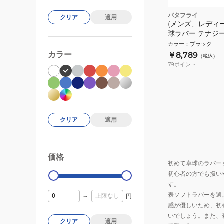
バタフライ
クリア
適用
(メンズ、レディ
球ラバー テナジー1
06090-278
カラー
：
ブラック
カラー
￥8,789
（税込）
79
ポイント
クリア
適用
価格
99000
0
初めて卓球のラバー
初心者の方でも扱い
す。
表ソフトラバーを選
～
円
感が優しいため、初
いでしょう。また、
クリア
適用