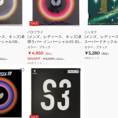
SALE
バタフライ
ニッタク
ース、キッズ)卓
(メンズ、レディース、キッズ)卓
(メンズ、レディー
ーシャルXB
球ラバー インパーシャルXS BLK
スーパードナックル
00420-278
NR8573-71
カラー
：
ブラック
カラー
：
ブラック
￥4,950
￥5,280
（税込）
（税込）
48
ポイント
10%OFF
￥5,500
税込）
（税込）
45
ポイント
SALE