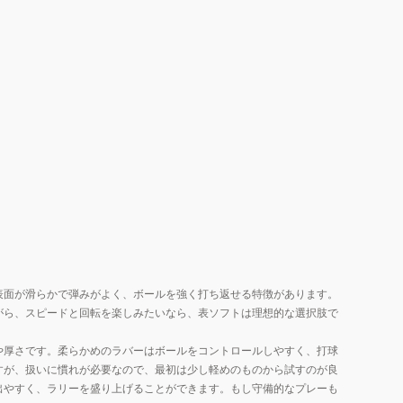
表面が滑らかで弾みがよく、ボールを強く打ち返せる特徴があります。
がら、スピードと回転を楽しみたいなら、表ソフトは理想的な選択肢で
や厚さです。柔らかめのラバーはボールをコントロールしやすく、打球
すが、扱いに慣れが必要なので、最初は少し軽めのものから試すのが良
出やすく、ラリーを盛り上げることができます。もし守備的なプレーも