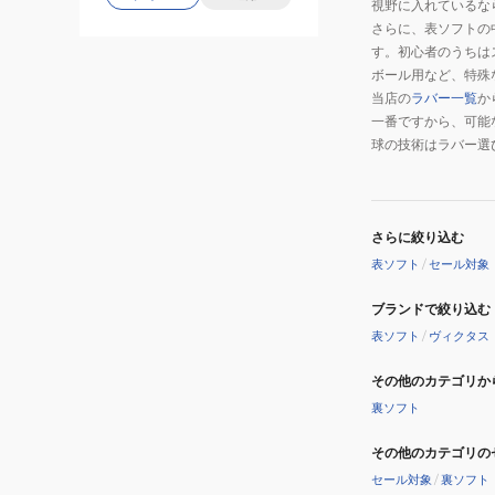
視野に入れているな
さらに、表ソフトの
す。初心者のうちは
ボール用など、特殊
当店の
ラバー一覧
か
一番ですから、可能
球の技術はラバー選
さらに絞り込む
表ソフト
/
セール対象
ブランドで絞り込む
表ソフト
/
ヴィクタス
その他のカテゴリか
裏ソフト
その他のカテゴリの
セール対象
/
裏ソフト