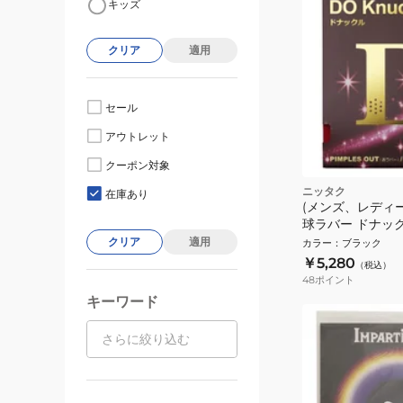
キッズ
クリア
適用
セール
アウトレット
クーポン対象
ニッタク
在庫あり
(メンズ、レディ
球ラバー ドナッ
NR8572-71
クリア
適用
カラー
：
ブラック
￥5,280
（税込）
48
ポイント
キーワード