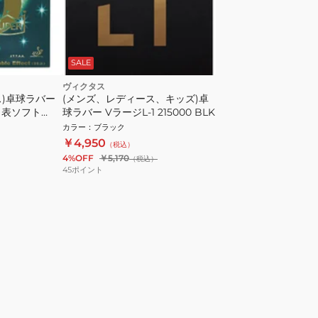
SALE
ヴィクタス
ス)卓球ラバー
(メンズ、レディース、キッズ)卓
 表ソフト
球ラバー VラージL-1 215000 BLK
カラー
：
ブラック
￥4,950
（税込）
4%OFF
￥5,170
（税込）
45
ポイント