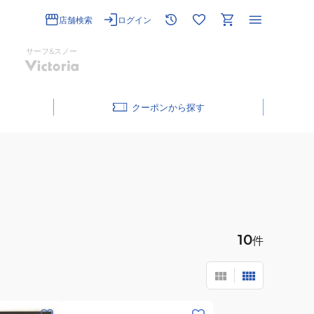
店舗検索
ログイン
サーフ&スノー
クーポン
10
件