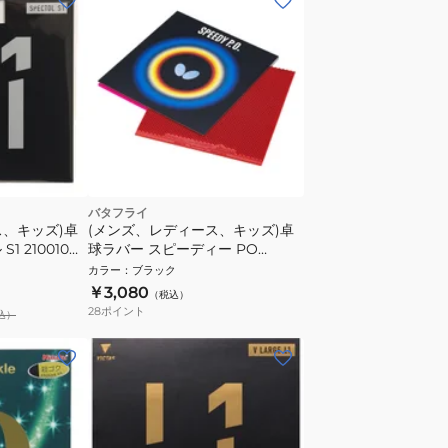
バタフライ
ス、キッズ)卓
(メンズ、レディース、キッズ)卓
1 210010
球ラバー スピーディー PO
00260
カラー
：
ブラック
￥3,080
（税込）
28
ポイント
込）