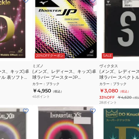
20%OFFクーポン
SALE
ミズノ
ヴィクタス
ース、キッズ)卓
(メンズ、レディース、キッズ)卓
(メンズ、レディー
クル 表ソフト
球ラバー ブースターJP
球ラバー スペクトル S
83JRT21209
0020
カラー
：
ブラック
カラー
：
ブラック
￥4,950
￥3,080
（税込）
（税込）
45
ポイント
33%OFF
￥4,620
（税
28
ポイント