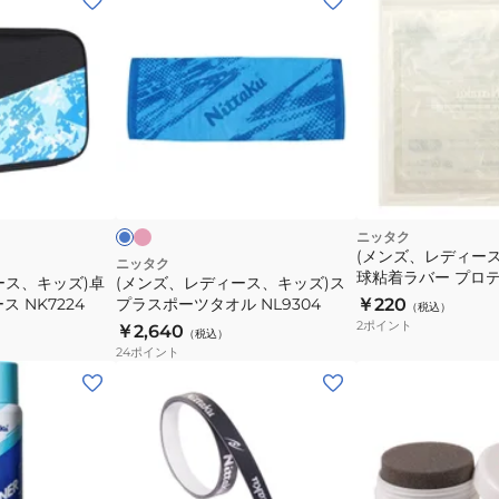
ン
ズ、
レ
デ
ィ
ー
ピ
ブ
ン
ス、
ル
ク
ー
キ
ッ
ニッタク
(メンズ、レディー
ズ)
ニッタク
球粘着ラバー プロテ
ース、キッズ)卓
(メンズ、レディース、キッズ)ス
ス
NL-9648 卓球
 NK7224
プラスポーツタオル NL9304
￥220
（税込）
プ
2
ポイント
￥2,640
（税込）
ラ
24
ポイント
ス
(メ
ポ
ン
ー
ズ、
ツ
レ
タ
デ