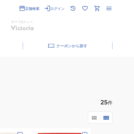
店舗検索
ログイン
サーフ&スノー
クーポン
25
件