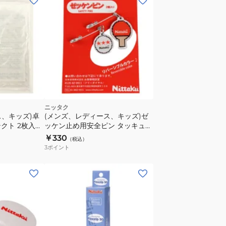
ニッタク
ス、キッズ)卓
(メンズ、レディース、キッズ)ゼ
クト 2枚入り
ッケン止め用安全ピン タッキュウ
NL9303
￥330
（税込）
3
ポイント