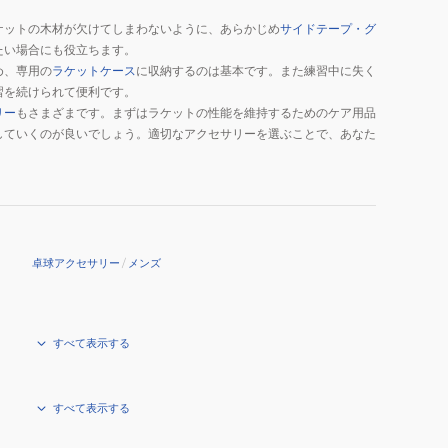
ケットの木材が欠けてしまわないように、あらかじめ
サイドテープ・グ
たい場合にも役立ちます。
め、専用の
ラケットケース
に収納するのは基本です。また練習中に失く
習を続けられて便利です。
リー
もさまざまです。まずはラケットの性能を維持するためのケア用品
していくのが良いでしょう。適切なアクセサリーを選ぶことで、あなた
卓球アクセサリー
/
メンズ
すべて表示する
すべて表示する