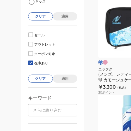
キッズ
ン
ズ、
クリア
適用
レ
デ
ィ
セール
ー
ピ
ブ
アウトレット
ン
ス、
ル
ク
ー
キ
クーポン対象
ッ
在庫あり
ズ)
ニッタク
(メンズ、レディ
卓
クリア
適用
球 カモージュケース
球
￥3,300
（税込）
カ
30
ポイント
モ
キーワード
ー
ジ
ュ
ケ