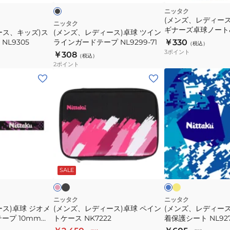
ル
12mm
球
ニッタク
(メンズ、レディー
NL-
ツ
ニッタク
ギナーズ卓球ノート&
ース、キッズ)ス
(メンズ、レディース)卓球 ツイン
9243
イ
9012
NL9305
ラインガードテープ NL9299-71
￥330
（税込）
ン
3
ポイント
￥308
（税込）
ラ
2
ポイント
イ
(メ
(メ
ン
ン
ン
ガ
ズ、
ズ、
ー
レ
レ
ド
デ
デ
テ
ィ
ィ
ー
ー
ー
ブ
イ
ピ
ブ
プ
ラ
エ
ス)
ス、
ン
ル
ッ
ロ
NL9299-
ク
ー
ー
SALE
卓
キ
ク
ー
71
球
ッ
ペ
ズ)
ニッタク
ニッタク
ス)卓球 ジオメ
(メンズ、レディース)卓球 ペイン
(メンズ、レディー
イ
吸
ープ 10mm
トケース NK7222
着保護シート NL92
ン
着