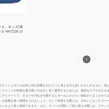
NK7226-
プ
09
NL9299-
20
ース、キッズ)卓
 NK7226-21
1
ラケットとボール以外に何が必要なのだろうと考える方も多いかもしれません。実
にラケットの性能を最大限に引き出し長く愛用するためには、適切なケアが欠かせ
にデリケートで、ホコリや汚れが付着するとボールにかけたい回転がうまくかから
いな状態を保つ習慣をつけましょう。そして保管する際には、きれいになったラバ
ョンをより長く維持できます。また、ラバーが消耗して貼り替える際には、ラケッ