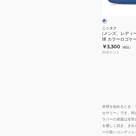
ネ
NK7226-
ス、
イ
04
ビ
キ
ー
ッ
×
ピ
ズ)
ニッタク
ン
(メンズ、レディ
卓
ク
球 カラーロゴケース
球
￥3,300
（税込）
カ
30
ポイント
ラ
ー
ロ
ゴ
ケ
ー
ス
卓球を始めるとき、
NK7226-
セサリー」です。特
21
ラバーの表面は非常
を優しく拭き、きれ
ーの良いコンディシ