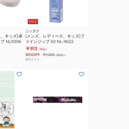
SALE
ニッタク
ス、キッズ)卓
(メンズ、レディース、キッズ)フ
 NL9306
ァインジップ 50 NL-9622
￥913
（税込）
30%OFF
￥1,320
（税込）
8
ポイント
(メ
ン
ズ、
レ
デ
ィ
ー
パ
ス)
ー
卓