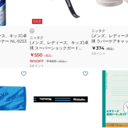
オ
ィ
ル
ー
シ
NL9304
ス、
ル
バ
SALE
キ
ッ
ニッタク
ース、キッズ)卓
(メンズ、レディー
ズ)
ニッタク
ー NL-9253
球 ラバーケアキャップ
(メンズ、レディース、キッズ)卓
卓
球 スーパーショックガード
￥374
（税込）
球
12mm NL-9243
3
ポイント
￥550
（税込）
ス
16%OFF
￥660
（税込）
ー
5
ポイント
パ
(メ
ー
ン
シ
ズ、
ョ
レ
ッ
デ
ク
ィ
ガ
ー
ブ
ー
ス)
ラ
ッ
プ
ド
卓