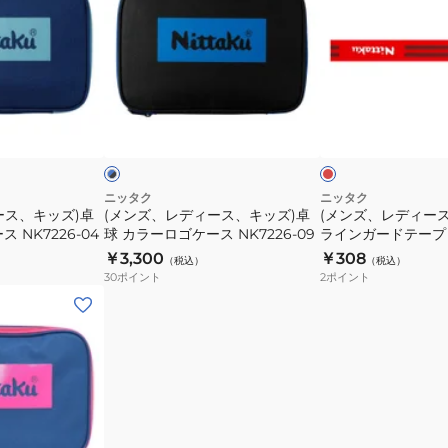
ズ、
ズ、
ガ
ガ
レ
レ
ー
ー
デ
デ
ド
ド
ィ
ィ
テ
テ
ー
ー
レ
ブ
ー
ー
ス、
ス)
ッ
ル
プ
プ
ド
ク
ー
キ
卓
ス
12mm
12mm
ッ
球
NL9302-
NL9302-
ズ)
ツ
ニッタク
ニッタク
09
72
ース、キッズ)卓
(メンズ、レディース、キッズ)卓
(メンズ、レディース
卓
イ
 NK7226-04
球 カラーロゴケース NK7226-09
ラインガードテープ N
球
ン
￥3,300
￥308
（税込）
（税込）
カ
ラ
30
ポイント
2
ポイント
ラ
イ
ー
ン
ロ
ガ
ゴ
ー
ケ
ド
ー
テ
ス
ー