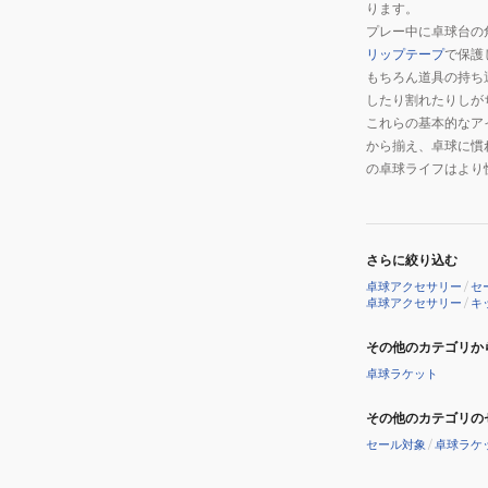
ります。
プレー中に卓球台の
リップテープ
で保護
もちろん道具の持ち
したり割れたりしが
これらの基本的なア
から揃え、卓球に慣
の卓球ライフはより
さらに絞り込む
卓球アクセサリー
/
セ
卓球アクセサリー
/
キ
その他のカテゴリか
卓球ラケット
その他のカテゴリの
セール対象
/
卓球ラケ