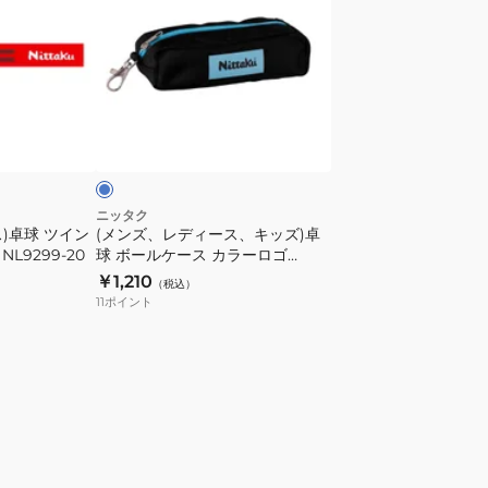
ズ、
ゴ
レ
ケ
デ
ー
ィ
ス
ー
サ
NK7226-
ス、
ッ
43
キ
ッ
ズ)
ニッタク
)卓球 ツイン
(メンズ、レディース、キッズ)卓
卓
L9299-20
球 ボールケース カラーロゴ
球
NL9296-04
￥1,210
（税込）
ボ
11
ポイント
ー
ル
ケ
ー
ス
カ
ラ