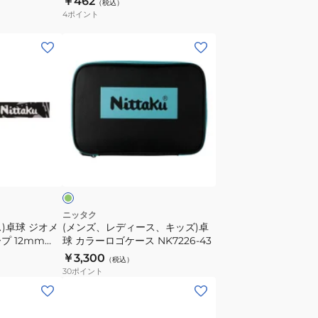
￥462
（税込）
ト
4
ポイント
リ
ッ
(メ
ク
ン
ガ
ズ、
ー
レ
ド
デ
テ
ィ
ー
ー
ミ
プ
ス、
ン
10mm
キ
NL9301-
ッ
09
ズ)
ニッタク
)卓球 ジオメ
(メンズ、レディース、キッズ)卓
卓
プ 12mm
球 カラーロゴケース NK7226-43
球
￥3,300
（税込）
カ
30
ポイント
ラ
(メ
ー
ン
ロ