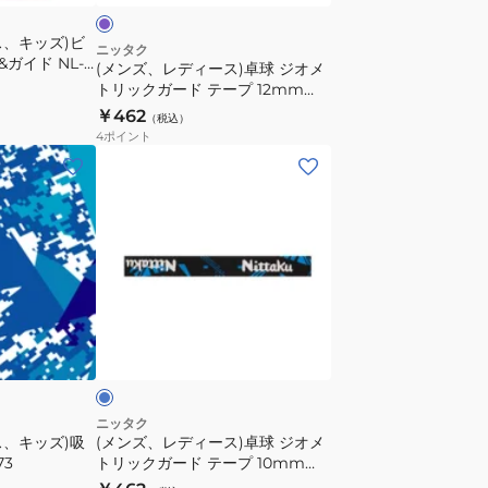
球
ス、キッズ)ビ
ジ
ニッタク
ガイド NL-
(メンズ、レディース)卓球 ジオメ
オ
トリックガード テープ 12mm
メ
NL9302-50
￥462
（税込）
ト
4
ポイント
リ
(メ
ッ
ン
ク
ズ、
ガ
レ
ー
デ
ド
ィ
テ
ー
ブ
ー
ス)
ル
プ
卓
12mm
球
NL9302-
ジ
ニッタク
50
ス、キッズ)吸
(メンズ、レディース)卓球 ジオメ
オ
73
トリックガード テープ 10mm
メ
NL9301-09