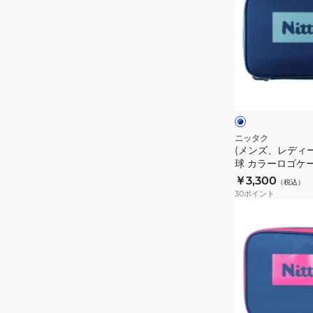
ズ、
ガ
レ
ー
デ
ド
ィ
テ
ー
ブ
ー
ス、
ル
プ
ー
キ
×
×
10mm
ッ
ネ
ブ
NL9301-
イ
ラ
ズ)
ニッタク
ビ
ッ
72
(メンズ、レディ
卓
ー
ク
球 カラーロゴケース
球
￥3,300
（税込）
カ
30
ポイント
ラ
(メ
ー
ン
ロ
ズ、
ゴ
レ
ケ
デ
ー
ィ
ス
ー