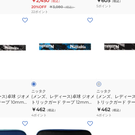
￥2,450
￥605
（税込）
（税込）
ト
保
5
ポイント
20%OFF
￥3,080
（税込）
ケ
護
22
ポイント
ー
シ
(メ
(メ
ス
ー
ン
ン
NK7222
ト
ズ、
ズ、
NL9273
レ
レ
デ
デ
ィ
ィ
ー
ー
ブ
グ
ス)
ス)
ル
レ
ー
ー
ト
卓
卓
球
球
ジ
ジ
ニッタク
ニッタク
ス)卓球 ジオメ
(メンズ、レディース)卓球 ジオメ
(メンズ、レディース
オ
オ
ープ 10mm
トリックガード テープ 12mm
トリックガード テー
メ
メ
NL9302-09
NL9302-72
￥462
￥462
（税込）
（税込）
ト
ト
4
ポイント
4
ポイント
リ
リ
(メ
(メ
ッ
ッ
ン
ン
ク
ク