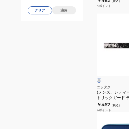
￥462
（税込）
ト
4
ポイント
リ
クリア
適用
ッ
(メ
ク
ン
ガ
ズ、
ー
レ
ド
デ
テ
ィ
ー
ー
グ
プ
ス)
レ
ー
10mm
卓
NL9301-
球
50
ジ
ニッタク
(メンズ、レディー
オ
トリックガード テ
メ
NL9301-72
￥462
（税込）
ト
4
ポイント
リ
(メ
ッ
ン
ク