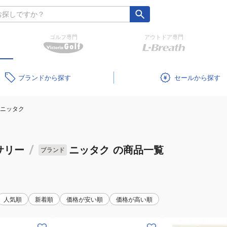
ゴルフ専門
アウトドア専門
ブランド
セール
ニッタク
サリー
/
ニッタク
の商品一覧
ブランド
人気順
新着順
価格が安い順
価格が高い順
(メ