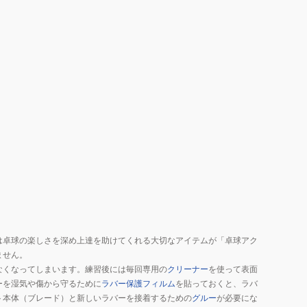
ー
ロ
ゴ
NL9296-
04
は卓球の楽しさを深め上達を助けてくれる大切なアイテムが「卓球アク
ません。
なくなってしまいます。練習後には毎回専用の
クリーナー
を使って表面
ーを湿気や傷から守るために
ラバー保護フィルム
を貼っておくと、ラバ
ト本体（ブレード）と新しいラバーを接着するための
グルー
が必要にな