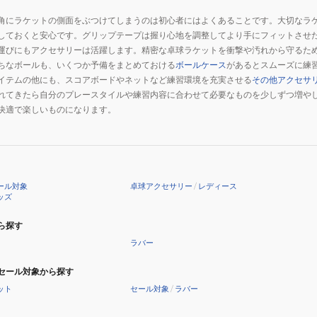
角にラケットの側面をぶつけてしまうのは初心者にはよくあることです。大切なラ
しておくと安心です。グリップテープは握り心地を調整してより手にフィットさせ
運びにもアクセサリーは活躍します。精密な卓球ラケットを衝撃や汚れから守るた
ちなボールも、いくつか予備をまとめておける
ボールケース
があるとスムーズに練
イテムの他にも、スコアボードやネットなど練習環境を充実させる
その他アクセサ
れてきたら自分のプレースタイルや練習内容に合わせて必要なものを少しずつ増や
快適で楽しいものになります。
ール対象
卓球アクセサリー
/
レディース
ッズ
ら探す
ラバー
セール対象から探す
ット
セール対象
/
ラバー