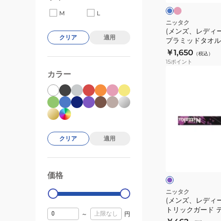
ク
ッ
M
L
ズ)
ニッタク
(メンズ、レディ
ス
クリア
適用
プラミッドタオル 
プ
￥1,650
（税込）
ラ
15
ポイント
ミ
(メ
カラー
ッ
ン
ド
ズ、
タ
レ
オ
デ
ル
ィ
NL9305
クリア
適用
ー
パ
ス)
ー
プ
卓
ル
価格
99000
0
球
ジ
ニッタク
(メンズ、レディー
オ
トリックガード テ
メ
～
円
NL9301-50