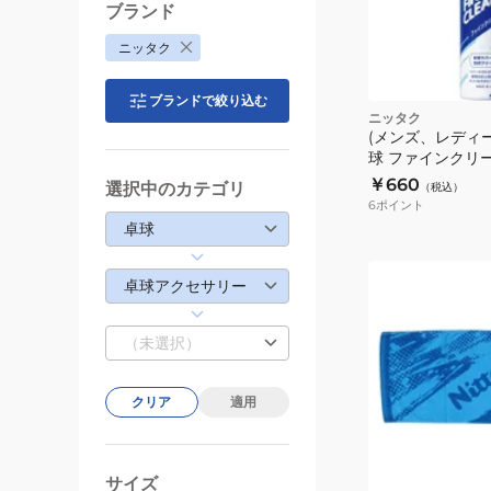
ー
ブランド
ス
ニッタク
NK7224
ー
ブランドで絞り込む
ニッタク
(メンズ、レディ
球 ファインクリーナ
￥660
選択中のカテゴリ
（税込）
6
ポイント
卓球
(メ
卓球アクセサリー
ン
ズ、
（未選択）
レ
デ
クリア
適用
ィ
ー
ピ
ブ
ン
ス、
ル
ク
ー
サイズ
キ