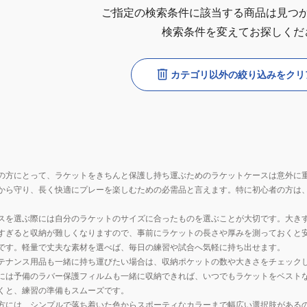
ご指定の検索条件に該当する商品は見つ
検索条件を変えてお探しくだ
カテゴリ以外の絞り込みをクリ
の方にとって、ラケットをきちんと保護し持ち運ぶためのラケットケースは意外に
から守り、長く快適にプレーを楽しむための必需品と言えます。特に初心者の方は
スを選ぶ際には自分のラケットのサイズに合ったものを選ぶことが大切です。大き
すぎると収納が難しくなりますので、事前にラケットの長さや厚みを測っておくと
です。軽量で丈夫な素材を選べば、毎日の練習や試合へ気軽に持ち出せます。
テナンス用品も一緒に持ち運びたい場合は、収納ポケットの数や大きさをチェック
には予備のラバー保護フィルムも一緒に収納できれば、いつでもラケットをベスト
くと、練習の準備もスムーズです。
方には、シンプルで落ち着いた色からスポーティなカラーまで幅広い選択肢がある