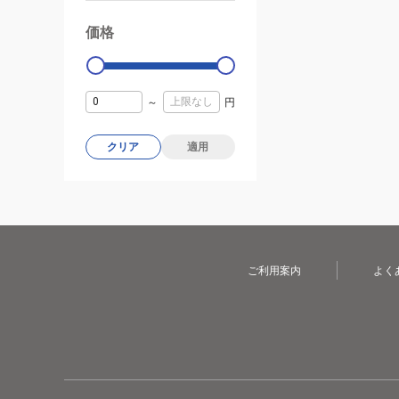
価格
99000
0
～
円
クリア
適用
ご利用案内
よく