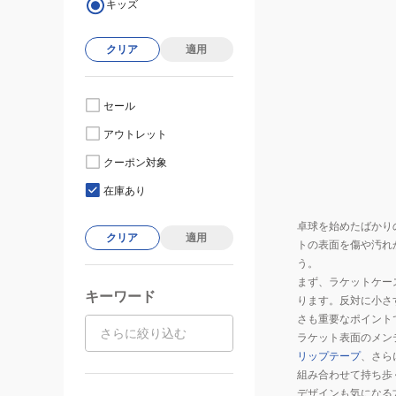
キッズ
クリア
適用
セール
アウトレット
クーポン対象
在庫あり
卓球を始めたばかり
クリア
適用
トの表面を傷や汚れ
う。
まず、ラケットケー
キーワード
ります。反対に小さ
さも重要なポイント
ラケット表面のメン
リップテープ
、さら
組み合わせて持ち歩
デザインも気になる