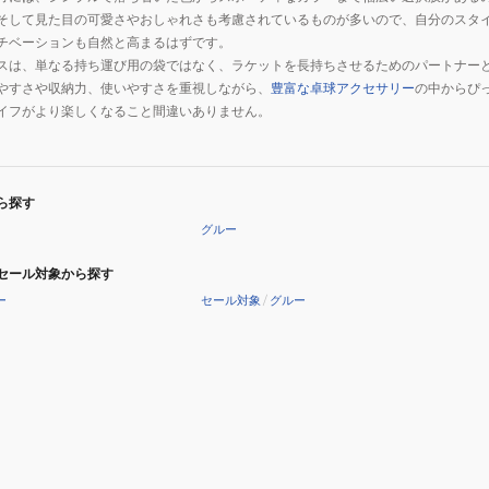
そして見た目の可愛さやおしゃれさも考慮されているものが多いので、自分のスタ
チベーションも自然と高まるはずです。
スは、単なる持ち運び用の袋ではなく、ラケットを長持ちさせるためのパートナー
やすさや収納力、使いやすさを重視しながら、
豊富な卓球アクセサリー
の中からぴ
イフがより楽しくなること間違いありません。
ら探す
グルー
セール対象から探す
ー
セール対象
/
グルー