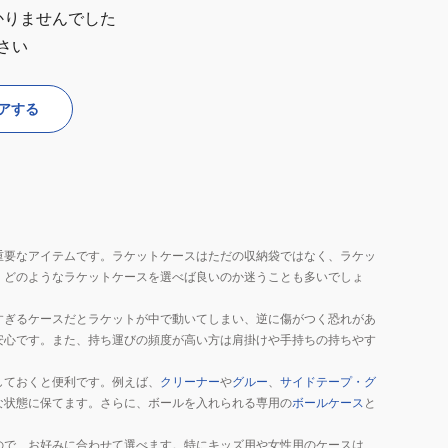
かりませんでした
さい
アする
重要なアイテムです。ラケットケースはただの収納袋ではなく、ラケッ
、どのようなラケットケースを選べば良いのか迷うことも多いでしょ
すぎるケースだとラケットが中で動いてしまい、逆に傷がつく恐れがあ
安心です。また、持ち運びの頻度が高い方は肩掛けや手持ちの持ちやす
しておくと便利です。例えば、
クリーナー
や
グルー
、
サイドテープ・グ
な状態に保てます。さらに、ボールを入れられる専用の
ボールケース
と
ので、お好みに合わせて選べます。特にキッズ用や女性用のケースは、