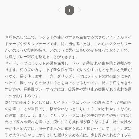
1
卓球を楽しむ上で、ラケットの使いやすさを左右する大切なアイテムがサイ
ドテープやグリップテープです。特に初心者の方は、これらのアクセサリー
がどのような役割を持ち、どのように選べば良いのかを知っておくことで、
快適なプレー環境を整えることができます。
サイドテープはラケットの縁を保護し、ラバーの剥がれや傷を防ぐ役割があ
ります。初心者の方は、まず耐久性が高くて貼りやすいものを選ぶと失敗が
少なく、長く使えます。一方、グリップテープはラケットの柄の部分に巻き
つけて、握りやすさや滑りにくさを向上させるものです。特に手汗をかきや
すい方や、長時間プレーする方には、吸湿性や滑り止め効果がある素材を選
ぶのがおすすめです。
選び方のポイントとしては、サイドテープはラケットの厚みに合った幅のも
のを選ぶことが重要です。幅が合わないと貼りにくく、剥がれやすくなるた
め注意しましょう。また、グリップテープは自分の手の大きさや握り方に合
わせて厚みや素材を選ぶと、疲れにくく操作感が良くなります。特に女性や
手が小さめの方は、薄手で柔らかい素材を選ぶと扱いやすいでしょう。逆に
手が大きい方やしっかりとした握りを求める方は、少し厚みのあるタイプを