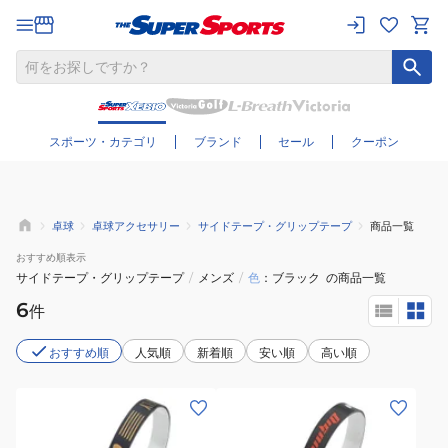
さらに絞り込む
スポーツ・カテゴリ
ブランド
セール
クーポン
卓球
卓球アクセサリー
サイドテープ・グリップテープ
商品一覧
おすすめ
順表示
サイドテープ・グリップテープ
/
メンズ
/
色
ブラック
の商品一覧
6
件
おすすめ順
人気順
新着順
安い順
高い順