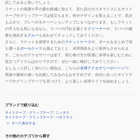
試してみると良いでしょう。
ラケットの保護や手の疲れ軽減に加えて、見た目のカスタマイズにもサイド
テープやグリップテープは役立ちます。色やデザインを変えることで、気分
も上がり、プレーのモチベーションアップにもつながります。もしラケット
の手入れも気になるなら、ラバーの汚れを落とす
クリーナー
や、ラバーの接
着を強化する
グルー
も合わせてチェックしてみてください。
さらに、ラケットを保管するための
ラケットケース
や、ボールをまとめて持
ち運べる
ボールケース
も揃えておくと、卓球用具をより長持ちさせられま
す。これらのアクセサリーは全て、初心者の方が快適に卓球を楽しむために
役立つアイテムばかりですので、ぜひ一緒に検討してみてください。
もしもっと詳しく知りたい場合は、こちらの
卓球アクセサリーのページ
で、
用途や素材の違いを比較してみるのもおすすめです。自分に合ったサイドテ
ープやグリップテープを見つけて、より楽しい卓球ライフを始めましょう。
ブランドで絞り込む
サイドテープ・グリップテープ
/
ニッタク
サイドテープ・グリップテープ
/
バタフライ
すべて表示する
その他のカテゴリから探す