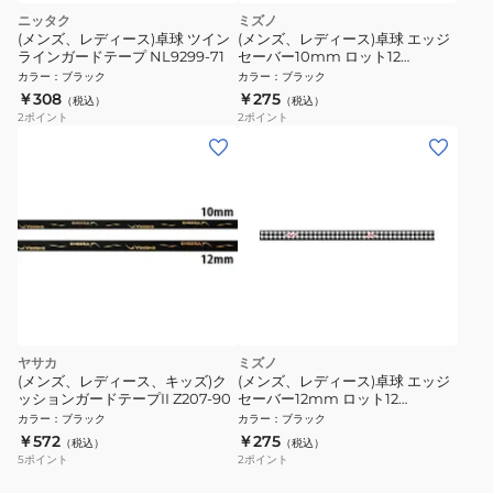
ニッタク
ミズノ
(メンズ、レディース)卓球 ツイン
(メンズ、レディース)卓球 エッジ
ラインガードテープ NL9299-71
セーバー10mm ロット12
83JYAB3209 10
カラー
：
ブラック
カラー
：
ブラック
￥308
￥275
（税込）
（税込）
2
ポイント
2
ポイント
ヤサカ
ミズノ
(メンズ、レディース、キッズ)ク
(メンズ、レディース)卓球 エッジ
ッションガードテープII Z207-90
セーバー12mm ロット12
83JYAB3209 12
カラー
：
ブラック
カラー
：
ブラック
￥572
￥275
（税込）
（税込）
5
ポイント
2
ポイント