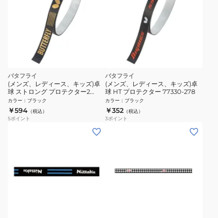
バタフライ
バタフライ
(メンズ、レディース、キッズ)卓
(メンズ、レディース、キッズ)卓
球 ストロング プロテクター2
球 HT プロテクター 77330-278
77320-278
カラー
：
ブラック
カラー
：
ブラック
￥594
￥352
（税込）
（税込）
5
ポイント
3
ポイント