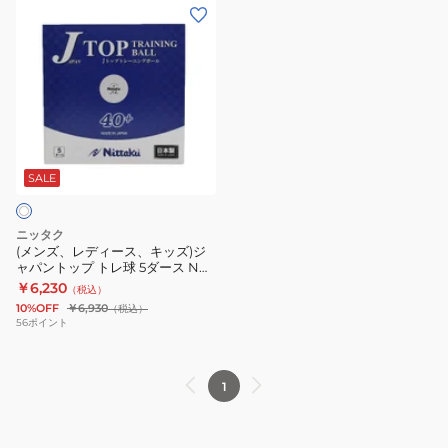
ボ
パ
(メ
菌
球
40
個
ー
ン
ン
仕
自
ミ
入
ル
ト
ズ、
様
主
リ
NB1359
J
ッ
レ
ト
練
NB-
ト
プ
デ
レ
1720
ッ
ト
ィ
ー
抗
プ
レ
ー
ニ
菌
ト
球
ス、
SALE
ン
仕
レ
NB-
キ
グ
様
球
1360
ッ
練
ニッタク
ト
10
(6
ズ)
(メンズ、レディース、キッズ)ジ
習
レ
ダ
個)
ャパントップ トレ球 5ダース NB-
ジ
球
1366 自主練 卓球
ー
￥6,230
ー
自
（税込）
ャ
ニ
10%OFF
￥6,930
（税込）
ス
主
パ
56
ポイント
ン
NB1367
練
ン
グ
卓
ト
練
球
1
ッ
習
プ
球
ト