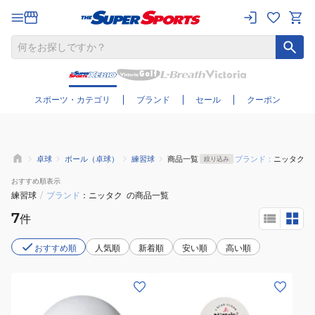
さらに絞り込む
スポーツ・カテゴリ
ブランド
セール
クーポン
卓球
ボール（卓球）
練習球
商品一覧
ブランド：
ニッタク
絞り込み
おすすめ
順表示
練習球
/
ブランド
ニッタク
の商品一覧
7
件
おすすめ順
人気順
新着順
安い順
高い順
(メ
(メ
ン
ン