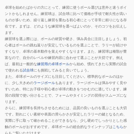
レ
卓球を始めたばかりの方にとって、練習に使うボール選びは意外と迷うポイ
球
ントかもしれません。練習球は、試合球に比べて価格が手頃で耐久性が高い
5
ものが多いため、繰り返し練習を重ねる初心者にとって非常に頼りになる存
ダ
在です。まずは、どのような練習球を選べばよいのか、そのコツをお伝えし
ます。
ー
練習球を選ぶ際には、ボールの材質や硬さ、弾み具合に注目しましょう。初
ス
心者はボールの跳ね返りが安定しているものを選ぶことで、ラリーが続けや
NB-
すくなり、卓球の基本動作を覚えやすくなります。また、練習球は種類が豊
1366
富なので、自分のレベルや練習内容に合わせて選ぶことが大切です。例え
自
ば、最初は一般的な
練習用の卓球ボール
から始め、慣れてきたら実際の試合
主
で使われる
試合球
にも挑戦してみると良いでしょう。
練
また、卓球ボールのサイズにも注目してください。標準的なボールのほか
に、少し大きめの
ラージボール
もあります。ラージボールは弾みやすく見や
卓
すいため、特にお子様や初心者が卓球の動きをつかむのに適しています。練
球
習の段階で使い分けることで、フォームやタイミングの習得がスムーズにな
ります。
さらに、練習球を長持ちさせるためには、品質の良いものを選ぶことも大切
です。割れにくい素材や表面の滑らかさが安定したラリーの鍵となるため、
実際に手に取って確かめることができるなら、少し硬めでしっかりとした感
触のボールがおすすめです。卓球ボールの総合的なラインナップは
こちら
か
らもご覧いただけます。