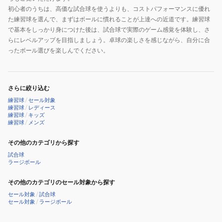
初心者のうちは、高価な試合球を使うよりも、コストパフォーマンスに優れ
た練習球を選んで、まずはボールに慣れることが上達への近道です。練習球
で基本をしっかり身につけた後は、試合球で実際のゲーム感覚を体験し、さ
らにレベルアップを目指しましょう。卓球の楽しさを感じながら、自分に合
ったボール選びを楽しんでください。
さらに絞り込む
練習球
/
セール対象
練習球
/
レディース
練習球
/
キッズ
練習球
/
メンズ
その他のカテゴリから探す
試合球
ラージボール
その他のカテゴリのセール対象から探す
セール対象
/
試合球
セール対象
/
ラージボール