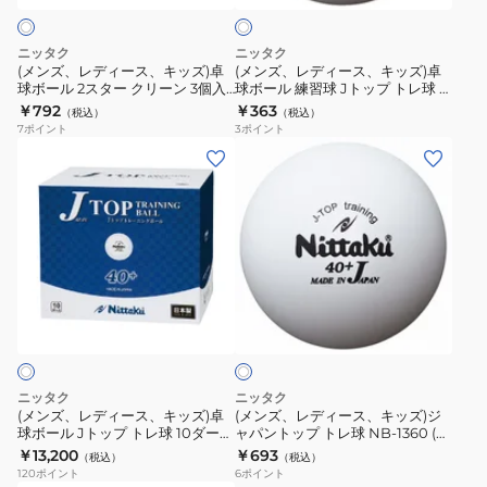
リ
リ
ト
キ
キ
ー
ー
ッ
ッ
ニッタク
ニッタク
ン
ン
ズ)
ズ)
(メンズ、レディース、キッズ)卓
(メンズ、レディース、キッズ)卓
ト
3
球ボール 2スター クリーン 3個入
球ボール 練習球 Jトップ トレ球 3
卓
卓
40ミリ NB-1720 抗菌仕様 トレー
個入 NB1359
￥792
￥363
レ
個
（税込）
（税込）
球
球
ニング 練習球
7
ポイント
3
ポイント
球
入
ボ
ボ
(メ
(メ
5
40
ー
ー
ン
ン
ダ
ミ
ル
ル
ズ、
ズ、
ー
リ
2
練
レ
レ
ス
NB-
ス
習
デ
デ
(60
1760
タ
球
ィ
ィ
個
ト
ホ
ー
J
ー
ー
ワ
入)
レ
ク
ト
ス、
ス、
イ
40
ー
リ
ッ
ト
キ
キ
ミ
ニ
ー
プ
ッ
ッ
ニッタク
ニッタク
リ
ン
ン
ト
ズ)
ズ)
(メンズ、レディース、キッズ)卓
(メンズ、レディース、キッズ)ジ
NB-
グ
3
レ
球ボール Jトップ トレ球 10ダース
ャパントップ トレ球 NB-1360 (6
卓
ジ
NB1367
個) 自主練 卓球
1743
練
￥13,200
￥693
個
球
（税込）
（税込）
球
ャ
120
ポイント
6
ポイント
抗
習
入
3