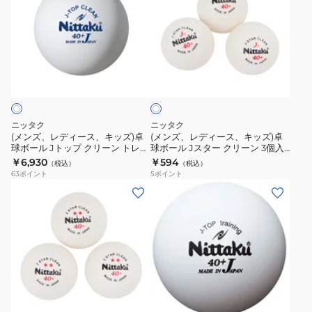
ズ、
ズ、
レ
レ
デ
デ
ィ
ィ
ホ
ー
ー
ワ
ス、
ス、
イ
ト
キ
キ
ッ
ッ
ニッタク
ニッタク
ズ)
ズ)
(メンズ、レディース、キッズ)卓
(メンズ、レディース、キッズ)卓
球ボール Jトップ クリーン トレ球
球ボール Jスター クリーン 3個入
卓
卓
5ダース(60個入) 40ミリ NB-
40ミリ NB-1760 トレーニング 練
￥6,930
￥594
（税込）
（税込）
球
球
1743 抗菌仕様 トレーニング 練習
習球 自主練
63
ポイント
5
ポイント
球
ボ
ボ
(メ
(メ
ー
ー
ン
ン
ル
ル
ズ、
ズ、
J
J
レ
レ
ト
ス
デ
デ
ッ
タ
ィ
ィ
ホ
プ
ー
ー
ー
ワ
ク
ク
ス、
ス、
イ