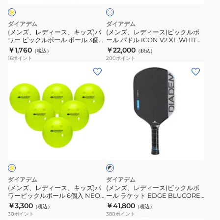
イ
ト
キ
ピ
ン
ッ
ッ
ダイアデム
ダイアデム
ド
ズ)
ク
(メンズ、レディース、キッズ)パ
(メンズ、レディース)ピックルボ
ア
ワー ピックルボール ボール 3個入
ール パドル ICON V2 XL WHITE
パ
ル
NEON TPB001
TPA005
￥1,760
￥22,000
ボ
（税込）
（税込）
ワ
ボ
16
ポイント
200
ポイント
ー
ー
ー
(メ
(メ
ル
ピ
ル
ン
ン
3
ッ
パ
ズ、
ズ、
個
ク
ド
レ
レ
入
ル
ル
デ
デ
TPB005
ボ
ICON
ィ
ィ
ブ
ー
V2
ー
ー
ラ
ル
XL
ス、
ス)
ッ
ボ
WHITE
ク
キ
ピ
×
ー
TPA005
ッ
ッ
ホ
ダイアデム
ダイアデム
ル
ズ)
ク
ワ
(メンズ、レディース、キッズ)パ
(メンズ、レディース)ピックルボ
イ
3
ワーピックルボール 6個入 NEON
ール ラケット EDGE BLUCORE
パ
ル
ト
TPB002
HYBRID16 TPA024
￥3,300
￥41,800
個
（税込）
（税込）
ワ
ボ
30
ポイント
380
ポイント
入