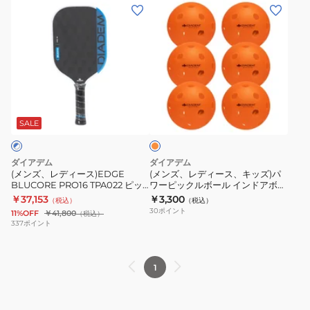
ー
ー
(メ
(メ
NEON
ピ
ル
ン
ン
TPB001
ッ
ラ
ズ、
ズ、
ク
ケ
レ
レ
ル
ッ
デ
デ
ボ
ト
ィ
ィ
オ
ー
EDGE
ー
ー
レ
ル
BLUCORE
ス)EDGE
ス、
ン
SALE
6
HYBRID16
ジ
BLUCORE
キ
個
TPA024
PRO16
ッ
ダイアデム
ダイアデム
入
TPA022
ズ)
(メンズ、レディース)EDGE
(メンズ、レディース、キッズ)パ
NEON
BLUCORE PRO16 TPA022 ピッ
ワーピックルボール インドアボー
ピ
パ
クルボール
ル 6個入 TPB006
￥37,153
￥3,300
TPB002
（税込）
（税込）
ッ
ワ
30
ポイント
11%OFF
￥41,800
（税込）
ク
ー
337
ポイント
ル
ピ
ボ
ッ
1
ー
ク
ル
ル
ボ