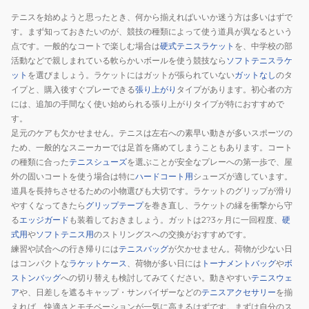
ー
テニスを始めようと思ったとき、何から揃えればいいか迷う方は多いはずで
ル
す。まず知っておきたいのが、競技の種類によって使う道具が異なるという
イ
点です。一般的なコートで楽しむ場合は
硬式テニスラケット
を、中学校の部
ン
活動などで親しまれている軟らかいボールを使う競技なら
ソフトテニスラケ
ット
を選びましょう。ラケットにはガットが張られていない
ガットなし
のタ
ド
イプと、購入後すぐプレーできる
張り上がり
タイプがあります。初心者の方
ア
には、追加の手間なく使い始められる張り上がりタイプが特におすすめで
ボ
す。
ー
足元のケアも欠かせません。テニスは左右への素早い動きが多いスポーツの
ル
ため、一般的なスニーカーでは足首を痛めてしまうこともあります。コート
6
の種類に合った
テニスシューズ
を選ぶことが安全なプレーへの第一歩で、屋
個
外の固いコートを使う場合は特に
ハードコート用
シューズが適しています。
道具を長持ちさせるための小物選びも大切です。ラケットのグリップが滑り
入
やすくなってきたら
グリップテープ
を巻き直し、ラケットの縁を衝撃から守
TPB006
る
エッジガード
も装着しておきましょう。ガットは2?3ヶ月に一回程度、
硬
式用
や
ソフトテニス用
のストリングスへの交換がおすすめです。
練習や試合への行き帰りには
テニスバッグ
が欠かせません。荷物が少ない日
はコンパクトな
ラケットケース
、荷物が多い日には
トーナメントバッグ
や
ボ
ストンバッグ
への切り替えも検討してみてください。動きやすい
テニスウェ
ア
や、日差しを遮るキャップ・サンバイザーなどの
テニスアクセサリー
を揃
えれば、快適さとモチベーションが一気に高まるはずです。まずは自分のス