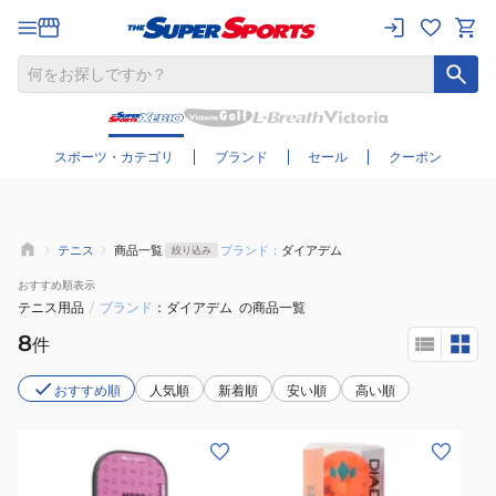
さらに絞り込む
スポーツ・カテゴリ
ブランド
セール
クーポン
テニス
商品一覧
ブランド：
ダイアデム
絞り込み
おすすめ
順表示
テニス用品
/
ブランド
ダイアデム
の商品一覧
8
件
おすすめ順
人気順
新着順
安い順
高い順
(メ
(メ
ン
ン