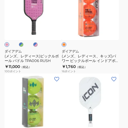
ズ、
ズ、
レ
レ
デ
デ
ィ
ィ
ブ
ブ
オ
ー
ー
ル
レ
ス)
ス、
ー
ン
×
ジ
ピ
キ
ッ
ッ
ダイアデム
ダイアデム
ク
ズ)
(メンズ、レディース)ピックルボ
(メンズ、レディース、キッズ)パ
ール パドル TPA006 RUSH
ワー ピックルボール インドアボ
ル
パ
ール 3個入 TPB005
￥11,000
￥1,760
（税込）
（税込）
ボ
ワ
100
ポイント
16
ポイント
ー
ー
(メ
(メ
ル
ピ
ン
ン
パ
ッ
ズ、
ズ、
ド
ク
レ
レ
ル
ル
デ
デ
TPA006
ボ
ィ
ィ
ホ
RUSH
ー
ー
ー
ワ
ル
ス、
ス)
イ