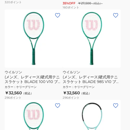
320
ポイント
35%OFF
￥27,500
（税込）
160
ポイント
ウイルソン
ウイルソン
(メンズ、レディース)硬式用テニ
(メンズ、レディース)硬式用テニ
スラケット BLADE 100 V10 ブレ
スラケット BLADE 98S V10 ブレ
ード WR208211U
ード WR208011U
カラー
：
ケリーグリーン
カラー
：
ケリーグリーン
￥32,560
￥32,560
（税込）
（税込）
296
ポイント
296
ポイント