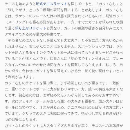
テニスを始めようと
硬式テニスラケット
を探していると、「ガットなし」と
「張り上がり」という二種類の表記を目にすることがあります。ガットなし
とは、ラケットのフレームだけの状態で販売されているもので、別途ガット
（ストリング）を張る必要があります。一方、すでにガットが張られた状態
で届く
張り上がりラケット
と異なり、ガットの種類や硬さを自分好みにカス
タマイズできるのが最大の特徴です。
「初心者なのにガットなしを選んでも大丈夫？」と不安に思う方もいるかも
しれませんが、実はそんなことはありません。スポーツショップでは、ラケ
ットを購入するタイミングでガットを一緒に張ってもらえるサービスを行っ
ていることがほとんどです。店員さんに「初心者です」と伝えれば、プレー
スタイルや体力に合わせた適切なガットを提案してもらえます。むしろ、自
分の成長に合わせてガットを張り替えていける分、長く使い続けやすいとい
う利点があります。
ガットなしのラケットを選ぶ際に、まず確認したいのが重さです。一般的
に、重いラケットはボールに力が伝わりやすい一方、腕への負担も大きくな
ります。初心者の方は、まず軽めのモデルから試してみるのがおすすめで
す。次にフェイス（ボールが当たる面）の大きさも重要で、面が大きいほど
ボールに当てやすく、ミスが減るため、テニスをはじめたばかりの方に向い
ています。グリップの太さは実際に握ってみて、指が少し重なる程度がひと
つの目安になります。
ガットなしのラケットはカスタマイズの自由度が高く、テニスへの本気度が