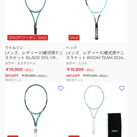
20%OFFクーポン
SALE
SALE
ウイルソン
ヘッド
(メンズ、レディース)硬式用テニ
(メンズ、レディース)硬式用テニ
スラケット BLADE 101L V9
スラケット BOOM TEAM 2024
WR152211U
230134
カラー
：
エメグリーン
カラー
：
ミント
￥19,900
￥19,899
（税込）
（税込）
39%OFF
￥33,000
46%OFF
￥37,400
（税込）
（税込）
180
ポイント
180
ポイント