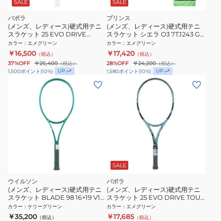
SALE
SALE
バボラ
プリンス
(メンズ、レディース)硬式用テニ
(メンズ、レディース)硬式用テニ
スラケット 25 EVO DRIVE
スラケット シエラ O3 7TJ243 G
101545
EMD
カラー
：
エメグリーン
カラー
：
エメグリーン
￥16,500
￥17,420
（税込）
（税込）
37%OFF
￥26,400
28%OFF
￥24,200
（税込）
（税込）
UP
UP
1,500
ポイント
(
10
%)
1,580
ポイント
(
10
%)
SALE
ウイルソン
バボラ
(メンズ、レディース)硬式用テニ
(メンズ、レディース)硬式用テニ
スラケット BLADE 98 16×19 V10
スラケット 25 EVO DRIVE TOUR
ブレード WR207811U
101549
カラー
：
ケリーグリーン
カラー
：
エメグリーン
￥35,200
￥17,685
（税込）
（税込）