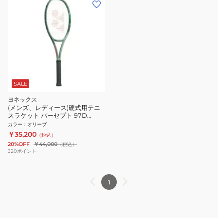
SALE
ヨネックス
(メンズ、レディース)硬式用テニ
スラケット パーセプト 97D
01PE97D-268
カラー
：
オリーブ
￥35,200
（税込）
20%OFF
￥44,000
（税込）
320
ポイント
1