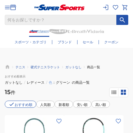
さらに絞り込む
スポーツ・カテゴリ
ブランド
セール
クーポン
テニス
硬式テニスラケット
ガットなし
商品一覧
おすすめ
順表示
ガットなし
/
レディース
/
色
グリーン
の商品一覧
15
件
おすすめ順
人気順
新着順
安い順
高い順