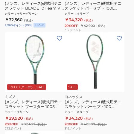
(メンズ、レディース)硬式用テニ
(メンズ、レディース)硬式用テニ
スラケット BLADE 101Team V10
スラケット パーセプト 100L
ブレード WRP00003021U
01PE100L-268
カラー
：
ケリーグリーン
カラー
：
オリーブ
￥32,560
￥34,320
（税込）
（税込）
UP
2,960
ポイント
(
10
%)
20%OFF
￥42,900
（税込）
312
ポイント
15%OFFクーポン
SALE
SALE
ミズノ
ヨネックス
(メンズ、レディース)硬式用テニ
(メンズ、レディース)硬式用テニ
スラケット ブースター 100S
スラケット パーセプト100
63JTH66232
01PE100-268
カラー
：
グリーン
カラー
：
オリーブ
￥29,920
￥34,320
（税込）
（税込）
20%OFF
￥37,400
20%OFF
￥42,900
（税込）
（税込）
272
ポイント
312
ポイント