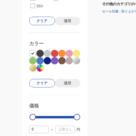
その他のカテゴリの
350
セール対象
/
張り上が
クリア
適用
カラー
クリア
適用
価格
99000
0
～
円