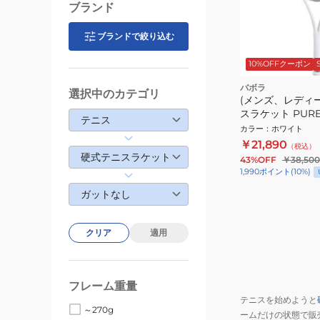
ブランド
ブランドで絞り込む
10%OFFクーポン
バボラ
選択中のカテゴリ
(メンズ、レディ
スラケット PURE 
テニス
101522
カラー
：
ホワイト
￥21,890
（税込）
硬式テニスラケット
43%OFF
￥38,500
1,990
ポイント
(
10
%)
ガットなし
クリア
適用
フレーム重量
テニスを始めようと
～270g
ームだけの状態で販