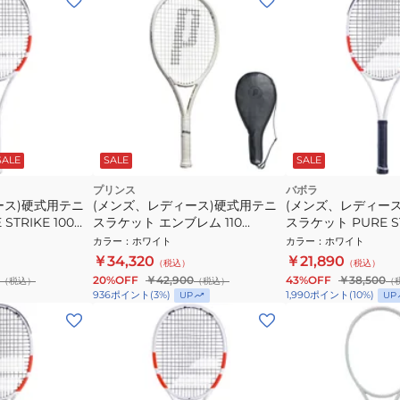
SALE
SALE
SALE
プリンス
バボラ
ース)硬式用テニ
(メンズ、レディース)硬式用テニ
(メンズ、レディー
TRIKE 100
スラケット エンブレム 110
スラケット PURE ST
7TJ233
16X19 101524
カラー
：
ホワイト
カラー
：
ホワイト
￥34,320
￥21,890
（税込）
（税込）
20%OFF
￥42,900
43%OFF
￥38,500
（税込）
（税込）
（
936
ポイント
(
3
%)
1,990
ポイント
(
10
%)
UP
UP