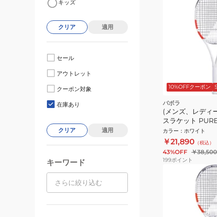
キッズ
クリア
適用
セール
アウトレット
10%OFFクーポン
クーポン対象
バボラ
在庫あり
(メンズ、レディ
スラケット PURE S
101520
クリア
適用
カラー
：
ホワイト
￥21,890
（税込）
43%OFF
￥38,500
199
ポイント
キーワード