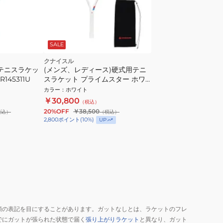
SALE
クナイスル
用テニスラケッ
(メンズ、レディース)硬式用テニ
R145311U
スラケット プライムスター ホワ
イト G2 KTPSWMW2
カラー
：
ホワイト
￥30,800
（税込）
20%OFF
￥38,500
税込）
（税込）
2,800
ポイント
(
10
%)
UP
類の表記を目にすることがあります。ガットなしとは、ラケットのフレ
でにガットが張られた状態で届く
張り上がりラケット
と異なり、ガット