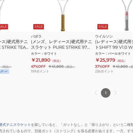
SALE
SALE
SALE
バボラ
ウイルソン
ース)硬式用テニ
(メンズ、レディース)硬式用テニ
(レディース)硬式
STRIKE TEAM
スラケット PURE STRIKE 97
トSHIFT 99 V1.0 W
101531
カラー
：
ホワイト
カラー
：
パールホワイト
￥21,890
￥25,979
（税込）
（税込）
47%OFF
￥41,800
37%OFF
￥41,800
（税込）
（税込）
（
199
ポイント
236
ポイント
UP
1
硬式テニスラケット
を探していると、「ガットなし」と「張り上がり」という二種
売されているもので、別途ガット（ストリング）を張る必要があります。一方、す