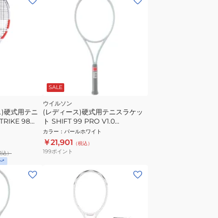
SALE
ウイルソン
ス)硬式用テニ
(レディース)硬式用テニスラケッ
RIKE 98
ト SHIFT 99 PRO V1.0
WR145411U
カラー
：
パールホワイト
￥21,901
（税込）
199
ポイント
税込）