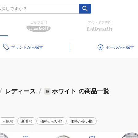
ゴルフ専門
アウトドア専門
ブランド
セール
/
レディース
/
ホワイト
の商品一覧
色
人気順
新着順
価格が安い順
価格が高い順