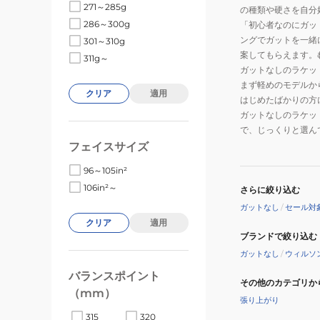
271～285g
の種類や硬さを自分
286～300g
「初心者なのにガッ
ングでガットを一緒
301～310g
案してもらえます。
311g～
ガットなしのラケッ
まず軽めのモデルか
クリア
適用
はじめたばかりの方
ガットなしのラケッ
で、じっくりと選ん
フェイスサイズ
96～105in²
106in²～
さらに絞り込む
ガットなし
/
セール対
クリア
適用
ブランドで絞り込む
ガットなし
/
ウィルソ
バランスポイント
その他のカテゴリか
（mm）
張り上がり
315
320