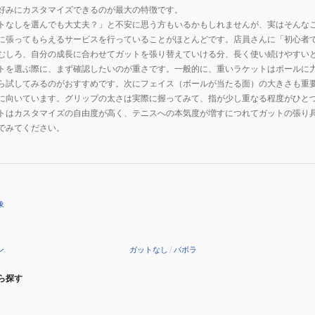
好みにカスタマイズできるのが最大の特徴です。
トなしを選んでも大丈夫？」と不安に思う方もいるかもしれませんが、実はそんな
に張ってもらえるサービスを行っていることがほとんどです。店員さんに「初心者
むしろ、自分の成長に合わせてガットを張り替えていける分、長く使い続けやすい
トを選ぶ際に、まず確認したいのが重さです。一般的に、重いラケットはボールに
ら試してみるのがおすすめです。次にフェイス（ボールが当たる面）の大きさも重
に向いています。グリップの太さは実際に握ってみて、指が少し重なる程度がひと
トはカスタマイズの自由度が高く、テニスへの本気度が増すにつれてガットの張り
でみてください。
象
ン
ガットなし
/
バボラ
ら探す