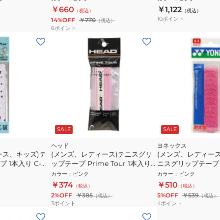
￥660
￥1,122
（税込）
（税込）
10
ポイント
14%OFF
￥770
（税込）
6
ポイント
SALE
SALE
ヘッド
ヨネックス
ース、キッズ)テ
(メンズ、レディース)テニスグリ
(メンズ、レディー
 1本入り C-
ップテープ Prime Tour 1本入り
ニスグリップテープ
s
285611 PK
パーストロンググリップ
カラー
：
ピンク
カラー
：
ピンク
026
￥374
￥510
（税込）
（税込）
2%OFF
￥385
5%OFF
￥539
（税込）
（税込）
3
ポイント
4
ポイント