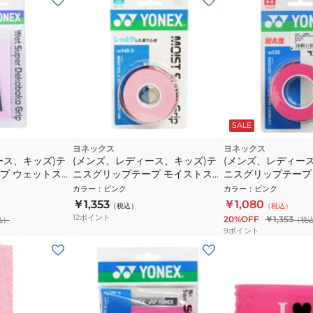
SALE
ヨネックス
ヨネックス
ース、キッズ)テ
(メンズ、レディース、キッズ)テ
(メンズ、レディー
プ ウェットスー
ニスグリップテープ モイストスー
ニスグリップテープ
プ AC104-
パーグリップ 3本巻 AC148-3-421
パー ストロンググリ
カラー
：
ピンク
カラー
：
ピンク
AC135-026
￥1,353
￥1,080
（税込）
（税込）
12
ポイント
20%OFF
￥1,353
込）
（税
9
ポイント