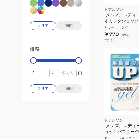
トアルソン
(メンズ、レディ
オミックショック
クリア
適用
1ENO125PNK
カラー
：
ピンク
￥770
（税込）
7
ポイント
価格
99000
0
～
円
クリア
適用
トアルソン
(メンズ、レディ
ョックパスタージェル
カラー
：
ショックピン