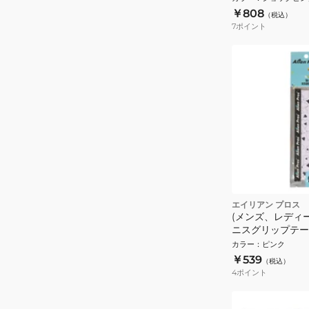
￥808
（税込）
7
ポイント
エイリアン プロス
(メンズ、レディ
ニスグリップテープ
TAC Pink Heart
カラー
：
ピンク
￥539
（税込）
4
ポイント