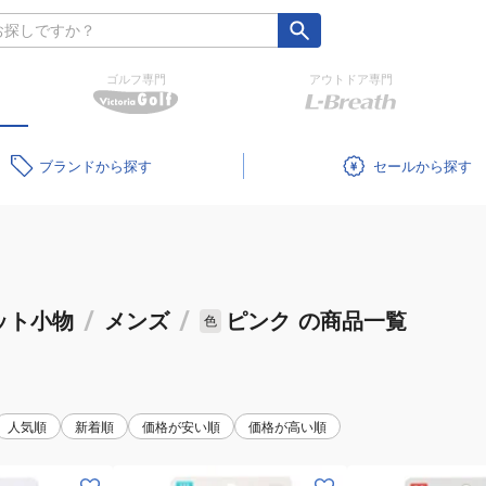
ゴルフ専門
アウトドア専門
ブランド
セール
ット小物
/
メンズ
/
ピンク
の商品一覧
色
人気順
新着順
価格が安い順
価格が高い順