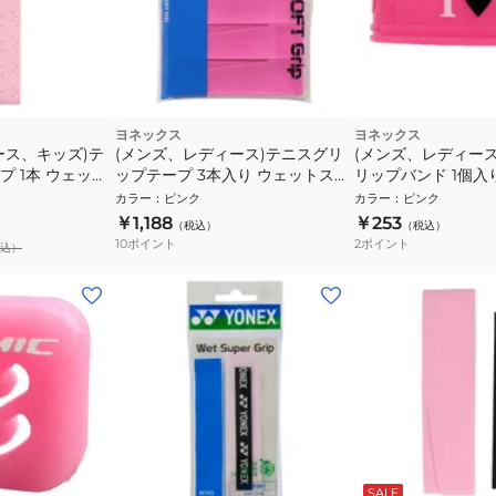
ヨネックス
ヨネックス
ース、キッズ)テ
(メンズ、レディース)テニスグリ
(メンズ、レディー
 1本 ウェット
ップテープ 3本入り ウェットスー
リップバンド 1個入り 
グリップ
パーソフトグリップ AC136-3
カラー
：
ピンク
カラー
：
ピンク
￥1,188
￥253
（税込）
（税込）
10
ポイント
2
ポイント
込）
SALE