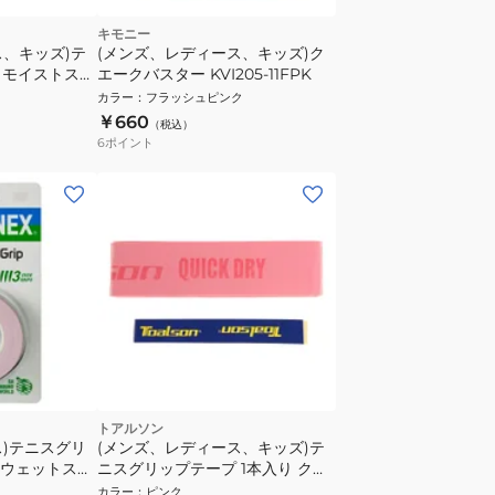
キモニー
ス、キッズ)テ
(メンズ、レディース、キッズ)ク
 モイストスー
エークバスター KVI205-11FPK
.65mm
カラー
：
フラッシュピンク
￥660
（税込）
6
ポイント
トアルソン
ス)テニスグリ
(メンズ、レディース、キッズ)テ
 ウェットスー
ニスグリップテープ 1本入り クイ
-407
ックドライグリップ 1ETG2216
カラー
：
ピンク