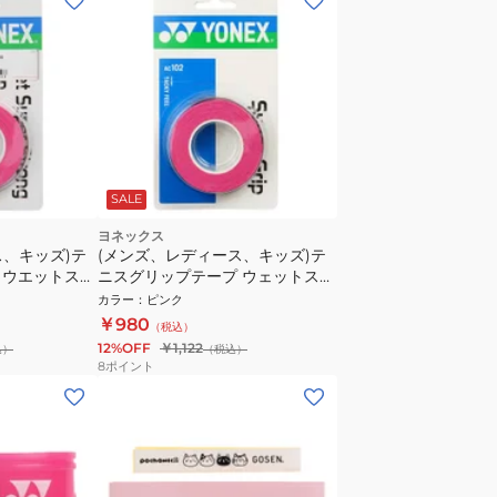
SALE
ヨネックス
ス、キッズ)テ
(メンズ、レディース、キッズ)テ
 ウエットスー
ニスグリップテープ ウェットスー
ップ 3本入
パーグリップ 3本入り AC102-026
カラー
：
ピンク
￥980
（税込）
12%OFF
￥1,122
込）
（税込）
8
ポイント