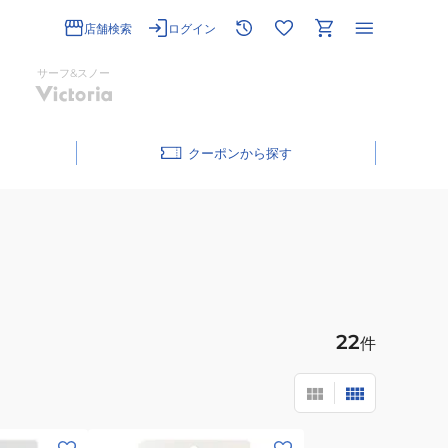
店舗検索
ログイン
サーフ&スノー
クーポン
22
件