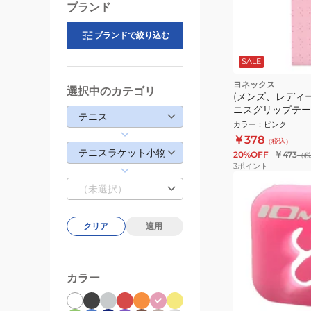
ブランド
ブランドで絞り込む
SALE
ヨネックス
選択中のカテゴリ
(メンズ、レディ
ニスグリップテープ
テニス
スーパーメッシュ
カラー
：
ピンク
AC138-128
￥378
（税込）
テニスラケット小物
20%OFF
￥473
（税
3
ポイント
（未選択）
クリア
適用
カラー