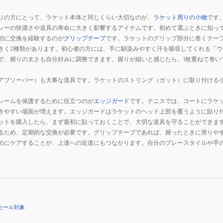
りの方にとって、ラケット本体と同じくらい大切なのが、
ラケット周りの小物
です
レーの快適さや道具の寿命に大きく影響するアイテムです。初めて選ぶときに知っ
初に交換を経験するのが
グリップテープ
です。ラケットのグリップ部分に巻くテー
きく2種類があります。初心者の方には、手に馴染みやすく汗を吸収してくれる「
で、握りの太さも自分好みに調整できます。握りが細いと感じたら、1枚重ねて巻い
アブソーバー）も大事な道具です。ラケットのストリング（ガット）に取り付ける
レームを保護するために役立つのが
エッジガード
です。テニスでは、コートにラケ
きやすい場面が増えます。エッジガードはラケットのヘッド上部を覆うように貼り
ットを購入したら、まず最初に貼っておくことで、大切な道具を守ることができま
るため、定期的な交換が必要です。グリップテープであれば、握ったときに滑りや
めにケアすることが、上達への近道にもつながります。自分のプレースタイルや手
セール対象