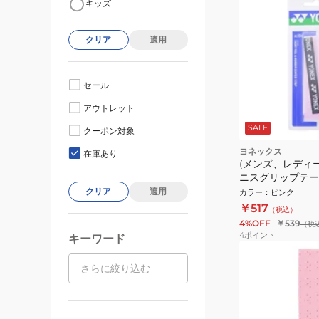
キッズ
クリア
適用
セール
アウトレット
SALE
クーポン対象
ヨネックス
在庫あり
(メンズ、レディ
ニスグリップテー
パーデコボコ グリッ
クリア
適用
カラー
：
ピンク
128
￥517
（税込）
4%OFF
￥539
（税
4
ポイント
キーワード