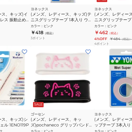
ヨネックス
ヨネックス
ース、キッズ)イ
(メンズ、レディース、キッズ)テ
(メンズ、レディー
レス 振動止め
ニスグリップテープ 1本入り ウェ
ニスグリップテープ
ットスーパーグリップ AC103-
パーグリップ 厚さ0
カラー
：
ピンク
カラー
：
ピンク
407
AC148-421
￥418
￥462
（税込）
（税込）
3
ポイント
4%OFF
￥484
（税込）
4
ポイント
SALE
ゴーセン
ヨネックス
ース、キッズ)シ
(メンズ、レディース、キッ
(メンズ、レディー
 1ENO119P
ズ)pochaneco グリップバンド
ップテープ 3本入り
NAC02WPBP
パーグリップ AC102
ク
カラー
：
ピンク
カラー
：
ピンク