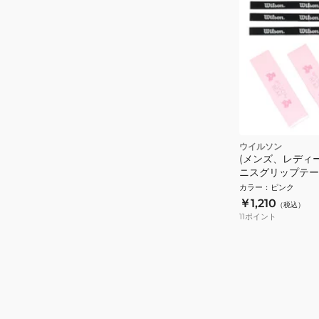
ウイルソン
(メンズ、レディ
ニスグリップテー
OVERGRIP V2
カラー
：
ピンク
WR8449808001
￥1,210
（税込）
11
ポイント