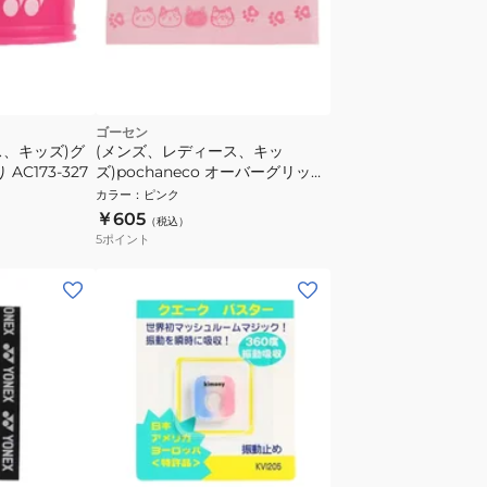
ゴーセン
ス、キッズ)グ
(メンズ、レディース、キッ
AC173-327
ズ)pochaneco オーバーグリップ
NGP01PI
カラー
：
ピンク
￥605
（税込）
5
ポイント