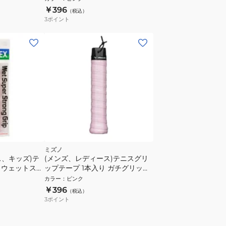
￥396
（税込）
3
ポイント
ミズノ
ス、キッズ)テ
(メンズ、レディース)テニスグリ
 ウェットスー
ップテープ 1本入り ガチグリップ
 AC133-
ウェットタイプ 63JYA66665
カラー
：
ピンク
￥396
（税込）
3
ポイント