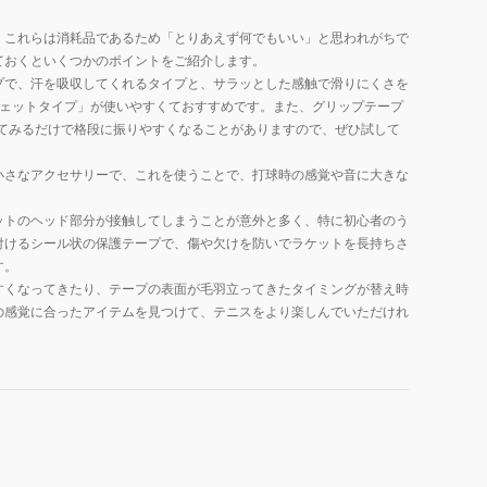
。これらは消耗品であるため「とりあえず何でもいい」と思われがちで
ておくといくつかのポイントをご紹介します。
プで、汗を吸収してくれるタイプと、サラッとした感触で滑りにくさを
ウェットタイプ」が使いやすくておすすめです。また、グリップテープ
てみるだけで格段に振りやすくなることがありますので、ぜひ試して
小さなアクセサリーで、これを使うことで、打球時の感覚や音に大きな
ットのヘッド部分が接触してしまうことが意外と多く、特に初心者のう
付けるシール状の保護テープで、傷や欠けを防いでラケットを長持ちさ
す。
すくなってきたり、テープの表面が毛羽立ってきたタイミングが替え時
の感覚に合ったアイテムを見つけて、テニスをより楽しんでいただけれ