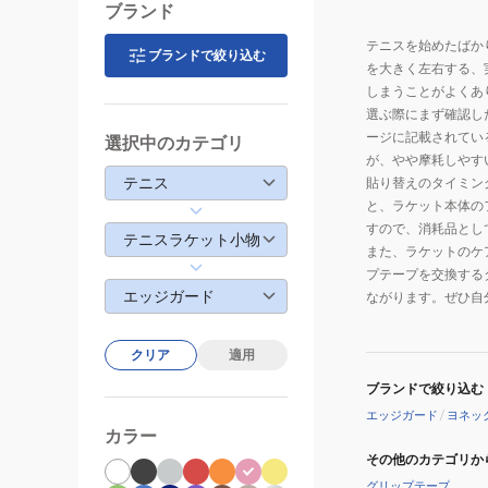
ブランド
テニスを始めたばか
ブランドで絞り込む
を大きく左右する、
しまうことがよくあ
選ぶ際にまず確認し
ージに記載されてい
選択中のカテゴリ
が、やや摩耗しやす
テニス
貼り替えのタイミン
と、ラケット本体の
すので、消耗品とし
テニスラケット小物
また、ラケットのケ
プテープを交換する
エッジガード
ながります。ぜひ自
クリア
適用
ブランドで絞り込む
エッジガード
/
ヨネッ
カラー
その他のカテゴリか
グリップテープ