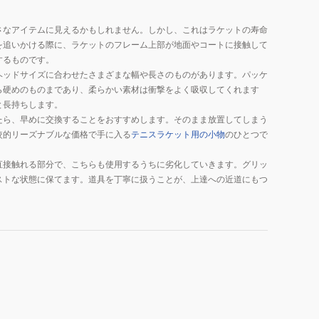
さなアイテムに見えるかもしれません。しかし、これはラケットの寿命
を追いかける際に、ラケットのフレーム上部が地面やコートに接触して
するものです。
ヘッドサイズに合わせたさまざまな幅や長さのものがあります。パッケ
ら硬めのものまであり、柔らかい素材は衝撃をよく吸収してくれます
と長持ちします。
たら、早めに交換することをおすすめします。そのまま放置してしまう
較的リーズナブルな価格で手に入る
テニスラケット用の小物
のひとつで
直接触れる部分で、こちらも使用するうちに劣化していきます。グリッ
ストな状態に保てます。道具を丁寧に扱うことが、上達への近道にもつ