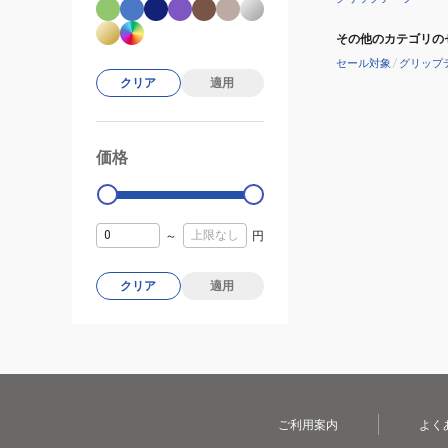
その他のカテゴリの
セール対象
/
グリップ
クリア
適用
価格
99000
0
～
円
クリア
適用
ご利用案内
よく