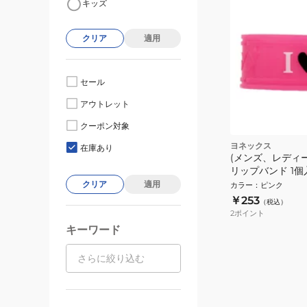
キッズ
クリア
適用
セール
アウトレット
クーポン対象
ヨネックス
在庫あり
(メンズ、レディ
リップバンド 1個入り
クリア
適用
カラー
：
ピンク
￥253
（税込）
2
ポイント
キーワード