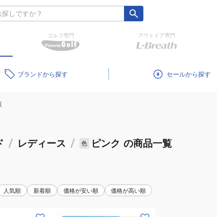
ゴルフ専門
アウトドア専門
ブランド
セール
覧
ド
/
レディース
/
ピンク
の商品一覧
色
人気順
新着順
価格が安い順
価格が高い順