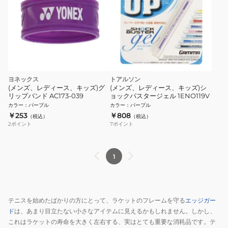
ヨネックス
トアルソン
(メンズ、レディース、キッズ)グ
(メンズ、レディース、キッズ)シ
リップバンド AC173-039
ョックパスタージェル 1ENO119V
カラー
：
パープル
カラー
：
パープル
￥253
￥808
（税込）
（税込）
2
ポイント
7
ポイント
1
テニスを始めたばかりの方にとって、ラケットのフレームを守る
エッジガー
ド
は、あまり目立たない小さなアイテムに見えるかもしれません。しかし、
これはラケットの寿命を大きく左右する、実はとても重要な消耗品です。テ