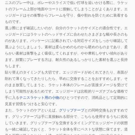
ニスのプレー中は、ボレーやスライスで低い打球を追いかける際に、ラケッ
トのフレーム上部が地面やコートに接触してしまうことがよくあります。エ
ッジガードはその衝撃からフレームを守り、傷や割れを防ぐために装着する
ものです。
選ぶ際にまず確認したいのが、自分のラケットのサイズとの適合性です。エ
ッジガードにはラケットのヘッドサイズに合わせたさまざまな幅や長さのも
のがあります。パッケージに記載されている対応サイズをしっかり確認して
選ぶようにしましょう。素材は柔らかめのものから硬めのものまであり、柔
らかい素材は衝撃をよく吸収してくれますが、やや摩耗しやすい傾向があり
ます。頻繁にプレーする方は、耐久性のあるしっかりした素材を選ぶと長持
ちします。
貼り替えのタイミングも大切です。エッジガードがめくれてきたり、表面が
削れて薄くなってきたりしたら、早めに交換することをおすすめします。そ
のまま放置してしまうと、ラケット本体のフレームが直接ダメージを受けて
しまう可能性があるためです。エッジガードは比較的リーズナブルな価格で
手に入る
テニスラケット用の小物
のひとつですので、消耗品として定期的に
見直す習慣をつけると安心です。
また、ラケットのケアといえば、
グリップテープ
との同時交換もおすすめで
す。グリップテープは手に直接触れる部分で、こちらも使用するうちに劣化
していきます。グリップテープを交換するタイミングでエッジガードの状態
も一緒に確認しておくと、ラケット全体を常にベストな状態に保てます。道