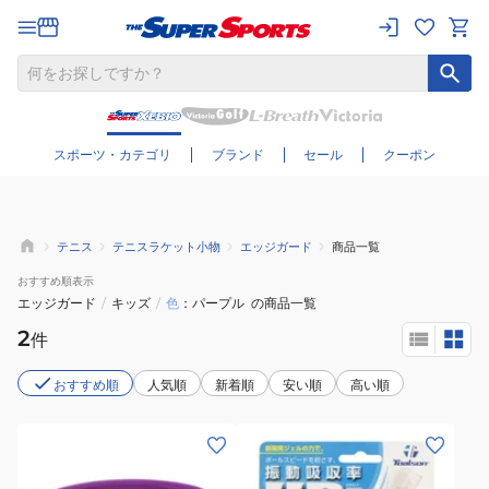
さらに絞り込む
スポーツ・カテゴリ
ブランド
セール
クーポン
テニス
テニスラケット小物
エッジガード
商品一覧
おすすめ
順表示
エッジガード
/
キッズ
/
色
パープル
の商品一覧
2
件
おすすめ順
人気順
新着順
安い順
高い順