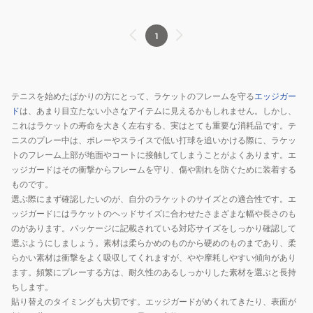
1
テニスを始めたばかりの方にとって、ラケットのフレームを守る
エッジガー
ド
は、あまり目立たない小さなアイテムに見えるかもしれません。しかし、
これはラケットの寿命を大きく左右する、実はとても重要な消耗品です。テ
ニスのプレー中は、ボレーやスライスで低い打球を追いかける際に、ラケッ
トのフレーム上部が地面やコートに接触してしまうことがよくあります。エ
ッジガードはその衝撃からフレームを守り、傷や割れを防ぐために装着する
ものです。
選ぶ際にまず確認したいのが、自分のラケットのサイズとの適合性です。エ
ッジガードにはラケットのヘッドサイズに合わせたさまざまな幅や長さのも
のがあります。パッケージに記載されている対応サイズをしっかり確認して
選ぶようにしましょう。素材は柔らかめのものから硬めのものまであり、柔
らかい素材は衝撃をよく吸収してくれますが、やや摩耗しやすい傾向があり
ます。頻繁にプレーする方は、耐久性のあるしっかりした素材を選ぶと長持
ちします。
貼り替えのタイミングも大切です。エッジガードがめくれてきたり、表面が