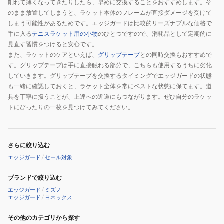
削れて薄くなってきたりしたら、早めに交換することをおすすめします。そ
のまま放置してしまうと、ラケット本体のフレームが直接ダメージを受けて
しまう可能性があるためです。エッジガードは比較的リーズナブルな価格で
手に入る
テニスラケット用の小物
のひとつですので、消耗品として定期的に
見直す習慣をつけると安心です。
また、ラケットのケアといえば、
グリップテープ
との同時交換もおすすめで
す。グリップテープは手に直接触れる部分で、こちらも使用するうちに劣化
していきます。グリップテープを交換するタイミングでエッジガードの状態
も一緒に確認しておくと、ラケット全体を常にベストな状態に保てます。道
具を丁寧に扱うことが、上達への近道にもつながります。ぜひ自分のラケッ
トにぴったりの一枚を見つけてみてください。
さらに絞り込む
エッジガード
/
セール対象
ブランドで絞り込む
エッジガード
/
ミズノ
エッジガード
/
ヨネックス
その他のカテゴリから探す