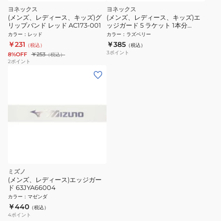
ヨネックス
ヨネックス
(メンズ、レディース、キッズ)グ
(メンズ、レディース、キッズ)エ
リップバンド レッド AC173-001
ッジガード 5 ラケット 1本分
AC158-1P-716-V
カラー
：
レッド
カラー
：
ラズベリー
￥231
￥385
（税込）
（税込）
3
ポイント
8%OFF
￥253
（税込）
2
ポイント
ミズノ
(メンズ、レディース)エッジガー
ド 63JYA66004
カラー
：
マゼンダ
￥440
（税込）
4
ポイント