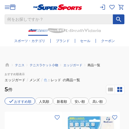
さらに絞り込む
スポーツ・カテゴリ
ブランド
セール
クーポン
テニス
テニスラケット小物
エッジガード
商品一覧
おすすめ
順表示
エッジガード
/
メンズ
/
色
レッド
の商品一覧
5
件
おすすめ順
人気順
新着順
安い順
高い順