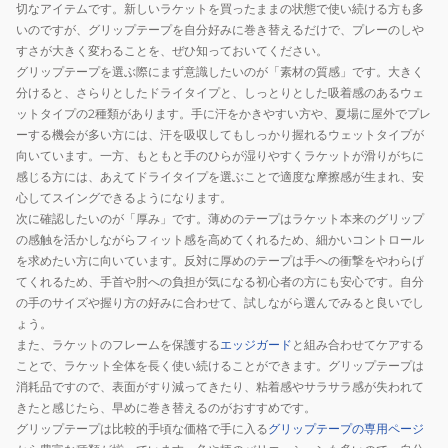
切なアイテムです。新しいラケットを買ったままの状態で使い続ける方も多
いのですが、グリップテープを自分好みに巻き替えるだけで、プレーのしや
すさが大きく変わることを、ぜひ知っておいてください。
グリップテープを選ぶ際にまず意識したいのが「素材の質感」です。大きく
分けると、さらりとしたドライタイプと、しっとりとした吸着感のあるウェ
ットタイプの2種類があります。手に汗をかきやすい方や、夏場に屋外でプレ
ーする機会が多い方には、汗を吸収してもしっかり握れるウェットタイプが
向いています。一方、もともと手のひらが湿りやすくラケットが滑りがちに
感じる方には、あえてドライタイプを選ぶことで適度な摩擦感が生まれ、安
心してスイングできるようになります。
次に確認したいのが「厚み」です。薄めのテープはラケット本来のグリップ
の感触を活かしながらフィット感を高めてくれるため、細かいコントロール
を求めたい方に向いています。反対に厚めのテープは手への衝撃をやわらげ
てくれるため、手首や肘への負担が気になる初心者の方にも安心です。自分
の手のサイズや握り方の好みに合わせて、試しながら選んでみると良いでし
ょう。
また、ラケットのフレームを保護する
エッジガード
と組み合わせてケアする
ことで、ラケット全体を長く使い続けることができます。グリップテープは
消耗品ですので、表面がすり減ってきたり、粘着感やサラサラ感が失われて
きたと感じたら、早めに巻き替えるのがおすすめです。
グリップテープは比較的手頃な価格で手に入る
グリップテープの専用ページ