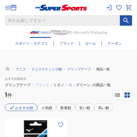
さらに絞り込む
スポーツ・カテゴリ
ブランド
セール
クーポン
テニス
テニスラケット小物
グリップテープ
商品一覧
おすすめ
順表示
グリップテープ
/
ブランド
ミズノ
/
色
グリーン
の商品一覧
1
件
おすすめ順
人気順
新着順
安い順
高い順