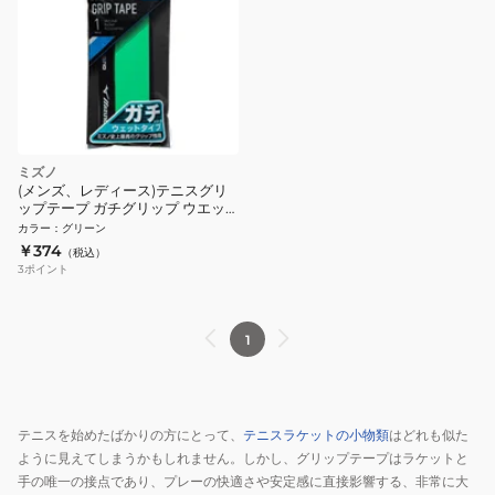
ミズノ
(メンズ、レディース)テニスグリ
ップテープ ガチグリップ ウエッ
トタイプ 1本入り 63JYA30035
カラー
：
グリーン
￥374
（税込）
3
ポイント
1
テニスを始めたばかりの方にとって、
テニスラケットの小物類
はどれも似た
ように見えてしまうかもしれません。しかし、グリップテープはラケットと
手の唯一の接点であり、プレーの快適さや安定感に直接影響する、非常に大