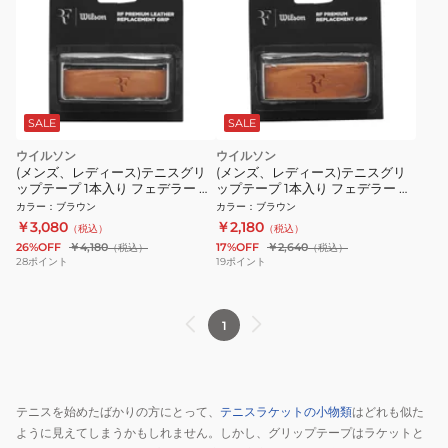
SALE
SALE
ウイルソン
ウイルソン
(メンズ、レディース)テニスグリ
(メンズ、レディース)テニスグリ
ップテープ 1本入り フェデラー ロ
ップテープ 1本入り フェデラー ロ
ジャーフェデラー RF LEATHER
ジャーフェデラー RF PREMIUM
カラー
：
ブラウン
カラー
：
ブラウン
REPL グリップ Brown
REPL グリップ Brown
￥3,080
￥2,180
（税込）
（税込）
WR8444301001
WR8444201001
26%OFF
￥4,180
17%OFF
￥2,640
（税込）
（税込）
28
ポイント
19
ポイント
1
テニスを始めたばかりの方にとって、
テニスラケットの小物類
はどれも似た
ように見えてしまうかもしれません。しかし、グリップテープはラケットと