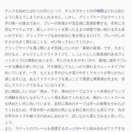
テニスを始めたばかりの方にとって、
テニスラケットの小物類
はどれも似た
ように見えてしまうかもしれません。しかし、グリップテープはラケットと
手の唯一の接点であり、プレーの快適さや安定感に直接影響する、非常に大
切なアイテムです。新しいラケットを買ったままの状態で使い続ける方も多
いのですが、グリップテープを自分好みに巻き替えるだけで、プレーのしや
すさが大きく変わることを、ぜひ知っておいてください。
グリップテープを選ぶ際にまず意識したいのが「素材の質感」です。大きく
分けると、さらりとしたドライタイプと、しっとりとした吸着感のあるウェ
ットタイプの2種類があります。手に汗をかきやすい方や、夏場に屋外でプレ
ーする機会が多い方には、汗を吸収してもしっかり握れるウェットタイプが
向いています。一方、もともと手のひらが湿りやすくラケットが滑りがちに
感じる方には、あえてドライタイプを選ぶことで適度な摩擦感が生まれ、安
心してスイングできるようになります。
次に確認したいのが「厚み」です。薄めのテープはラケット本来のグリップ
の感触を活かしながらフィット感を高めてくれるため、細かいコントロール
を求めたい方に向いています。反対に厚めのテープは手への衝撃をやわらげ
てくれるため、手首や肘への負担が気になる初心者の方にも安心です。自分
の手のサイズや握り方の好みに合わせて、試しながら選んでみると良いでし
ょう。
また、ラケットのフレームを保護する
エッジガード
と組み合わせてケアする