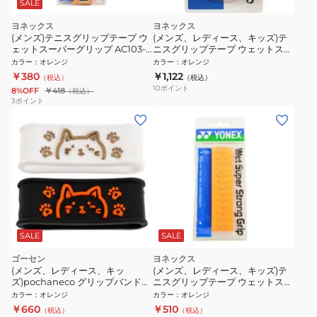
SALE
ヨネックス
ヨネックス
(メンズ)テニスグリップテープ ウ
(メンズ、レディース、キッズ)テ
ェットスーパーグリップ AC103-
ニスグリップテープ ウェットスー
005
パーグリップ 3本入り AC102-005
カラー
：
オレンジ
カラー
：
オレンジ
￥380
￥1,122
（税込）
（税込）
10
ポイント
8%OFF
￥418
（税込）
3
ポイント
SALE
SALE
ゴーセン
ヨネックス
(メンズ、レディース、キッ
(メンズ、レディース、キッズ)テ
ズ)pochaneco グリップバンド
ニスグリップテープ ウェットスー
NAC02WGBO
パーストロンググリップ AC133-
カラー
：
オレンジ
カラー
：
オレンジ
160
￥660
￥510
（税込）
（税込）