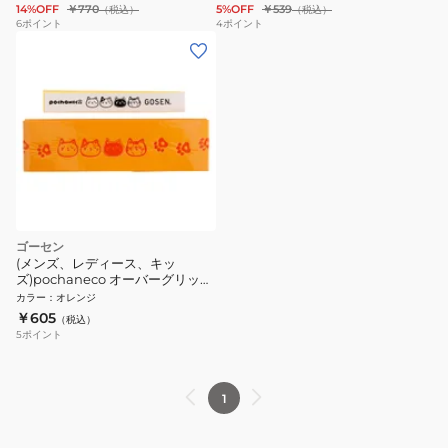
14%OFF
￥770
5%OFF
￥539
（税込）
（税込）
6
ポイント
4
ポイント
ゴーセン
(メンズ、レディース、キッ
ズ)pochaneco オーバーグリップ
NGP01OR
カラー
：
オレンジ
￥605
（税込）
5
ポイント
1