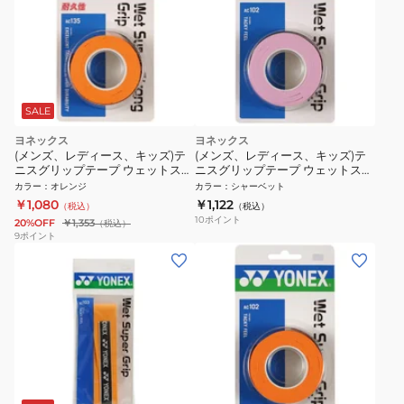
SALE
ヨネックス
ヨネックス
(メンズ、レディース、キッズ)テ
(メンズ、レディース、キッズ)テ
ニスグリップテープ ウェットスー
ニスグリップテープ ウェットスー
パーストロング 3本入り AC135-
パーグリップ 3本入り AC102-128
カラー
：
オレンジ
カラー
：
シャーベット
160
￥1,080
￥1,122
（税込）
（税込）
10
ポイント
20%OFF
￥1,353
（税込）
9
ポイント