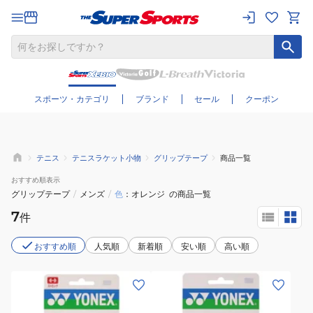
さらに絞り込む
スポーツ・カテゴリ
ブランド
セール
クーポン
テニス
テニスラケット小物
グリップテープ
商品一覧
おすすめ
順表示
グリップテープ
/
メンズ
/
色
オレンジ
の商品一覧
7
件
おすすめ順
人気順
新着順
安い順
高い順