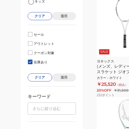
キッズ
クリア
適用
セール
アウトレット
SALE
クーポン対象
ヨネックス
在庫あり
(メンズ、レディ
スラケット ジオブ
02GB80V-719
クリア
適用
カラー
：
ホワイト
￥25,520
（税込）
20%OFF
￥31,900
232
ポイント
キーワード