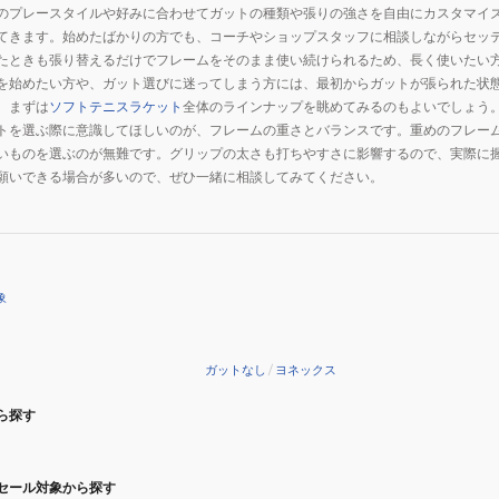
のプレースタイルや好みに合わせてガットの種類や張りの強さを自由にカスタマイ
てきます。始めたばかりの方でも、コーチやショップスタッフに相談しながらセッ
たときも張り替えるだけでフレームをそのまま使い続けられるため、長く使いたい
を始めたい方や、ガット選びに迷ってしまう方には、最初からガットが張られた状
、まずは
ソフトテニスラケット
全体のラインナップを眺めてみるのもよいでしょう
トを選ぶ際に意識してほしいのが、フレームの重さとバランスです。重めのフレー
いものを選ぶのが無難です。グリップの太さも打ちやすさに影響するので、実際に
願いできる場合が多いので、ぜひ一緒に相談してみてください。
象
ガットなし
/
ヨネックス
ら探す
セール対象から探す