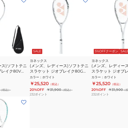
SALE
5%OFFクーポン
SAL
ヨネックス
ヨネックス
ース)ソフトテニ
(メンズ、レディース)ソフトテニ
(メンズ、レディー
レイク80V
スラケット ジオブレイク80G
スラケット ジオブレ
02GB80G-719
02GB80S-719
カラー
：
ホワイト
カラー
：
ホワイト
￥25,520
￥25,520
（税込）
（税込）
20%OFF
￥31,900
20%OFF
￥31,900
（税込）
（税込）
（
232
ポイント
232
ポイント