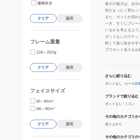
後衛向き
最大の魅力は、自分
性がまったく変わっ
また、ガットが切れ
クリア
適用
一方、すぐにプレー
いるかを考える上で
ガットなしのラケッ
フレーム重量
軽くて振り抜きやす
プでガット張りをお
226～250g
クリア
適用
さらに絞り込む
ガットなし
/
セール対
フェイスサイズ
ブランドで絞り込む
81～85in²
ガットなし
/
ミズノ
86～90in²
その他のカテゴリか
クリア
適用
張り上がり
その他のカテゴリの