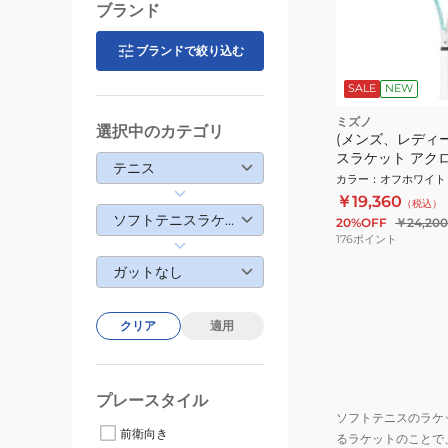
ブランド
ブランドで絞り込む
SALE
NEW
ミズノ
選択中のカテゴリ
(メンズ、レディ
スラケット アクロ
テニス
05 63JTN6A703
カラー
：
オフホワイト
￥19,360
（税込）
ソフトテニスラケット
20%OFF
￥24,200
176
ポイント
ガットなし
クリア
適用
プレースタイル
ソフトテニスのラケ
前衛向き
るラケットのことで