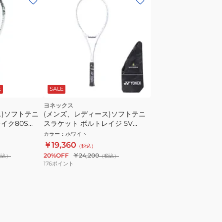
E
SALE
ヨネックス
ス)ソフトテニ
(メンズ、レディース)ソフトテニ
イク80S
スラケット ボルトレイジ 5V
VR5V-305 前衛向け
カラー
：
ホワイト
￥19,360
（税込）
20%OFF
￥24,200
税込）
（税込）
176
ポイント