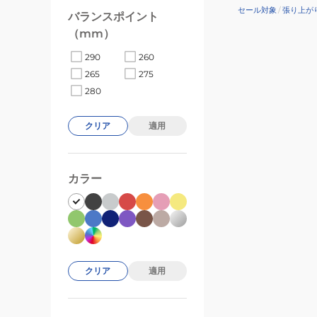
セール対象
/
張り上が
バランスポイント
（mm）
290
260
265
275
280
クリア
適用
カラー
クリア
適用