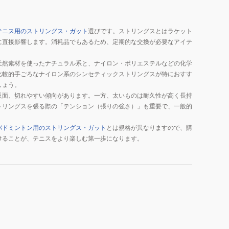
テニス用のストリングス・ガット
選びです。ストリングスとはラケット
に直接影響します。消耗品でもあるため、定期的な交換が必要なアイテ
天然素材を使ったナチュラル系と、ナイロン・ポリエステルなどの化学
比較的手ごろなナイロン系のシンセティックストリングスが特におすす
しょう。
反面、切れやすい傾向があります。一方、太いものは耐久性が高く長持
トリングスを張る際の「テンション（張りの強さ）」も重要で、一般的
バドミントン用のストリングス・ガット
とは規格が異なりますので、購
けることが、テニスをより楽しむ第一歩になります。