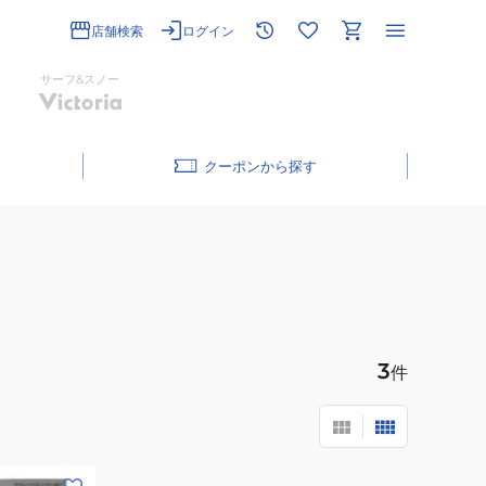
店舗検索
ログイン
サーフ&スノー
クーポン
3
件