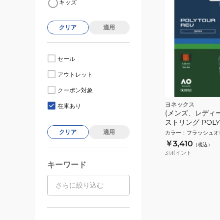
キッズ
クリア
適用
セール
アウトレット
クーポン対象
ヨネックス
在庫あり
(メンズ、レディ
ストリング POLYT
PTGR125-160
クリア
適用
カラー
：
フラッシュオ
￥3,410
（税込）
31
ポイント
キーワード