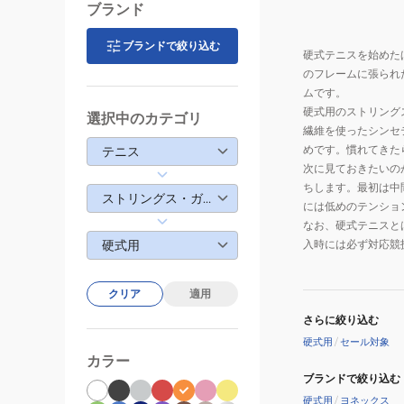
ブランド
ブランドで絞り込む
硬式テニスを始めた
のフレームに張られ
ムです。
硬式用のストリング
選択中のカテゴリ
繊維を使ったシンセ
めです。慣れてきた
テニス
次に見ておきたいの
ちします。最初は中
ストリングス・ガット
には低めのテンショ
なお、硬式テニスと
硬式用
入時には必ず対応競
クリア
適用
さらに絞り込む
硬式用
/
セール対象
カラー
ブランドで絞り込む
硬式用
/
ヨネックス