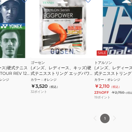
SALE
ゴーセン
トアルソン
ース)硬式テニス
(メンズ、レディース、キッズ)硬
(メンズ、レディー
OUR REV 125
式テニスストリング エッグパワー
式テニスストリング
16 オレンジ TS100OR
125 7332510
レンジ
カラー
：
オレンジ
カラー
：
オレンジ
￥3,520
￥2,110
（税込）
（税込）
32
ポイント
23%OFF
￥2,750
（税
19
ポイント
1