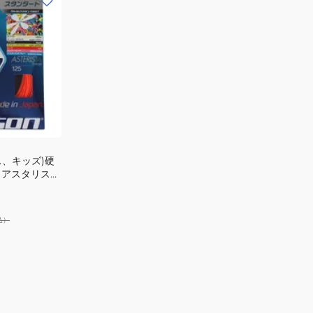
ス、キッズ)硬
 アスタリスタ
込）