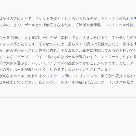
ばかりの方にとって、ラケット本体と同じくらい大切なのが、ラケットに張られる
た糸のことで、ボールとの接触面となるため、打球感や飛距離、コントロール性能
スを選ぶ際に、まず確認したいのが「素材」です。大きく分けると、牛や羊などの
ティック系があります。初心者の方には、柔らかくて腕への負担が少なく、価格も
ら、耐久性が高くスピン性能に優れたポリエステル素材に挑戦してみるのも良いで
が「太さ（ゲージ）」です。細いものはボールが弾みやすくコントロールしやすい
間の太さを選ぶと、バランスよくテニスの感覚をつかむことができます。また、ス
ンの方がボールが飛びやすく、初心者でも扱いやすいとされています。
は異なるルールで使われる
ソフトテニス用
のストリングスや、全く別の競技である
技を確認してください。自分のプレースタイルや腕前に合ったストリングスを見つ