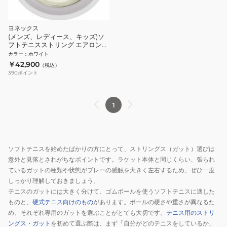
ヨネックス
(メンズ、レディース、キッズ)ソ
フトテニスストリング エアロンス
ーパー850 200M ATG850R2-011
カラー
：
ホワイト
￥42,900
（税込）
390
ポイント
1
ソフトテニスを始めたばかりの方にとって、ストリングス（ガット）選びは
意外と見落とされがちなポイントです。ラケット本体と同じくらい、張られ
ているガットの種類や状態がプレーの感触を大きく左右するため、ぜひ一度
しっかり理解しておきましょう。
テニスのガットには大きく分けて、ゴムボールを使うソフトテニスに適した
ものと、
硬式テニス向けのもの
があります。ボールの硬さや重さが異なるた
め、それぞれ専用のガットを選ぶことがとても大切です。
テニス用のストリ
ングス・ガット
を初めて選ぶ際は、まず「自分がどのテニスをしているか」