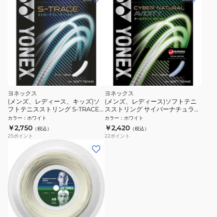
ヨネックス
ヨネックス
(メンズ、レディース、キッズ)ソ
(メンズ、レディース)ソフトテニ
フトテニスストリング S-TRACE
スストリング サイバーナチュラル
SGST-570
アビディティ CSG550AD-305
カラー
：
ホワイト
カラー
：
ホワイト
￥2,750
￥2,420
（税込）
（税込）
25
ポイント
22
ポイント