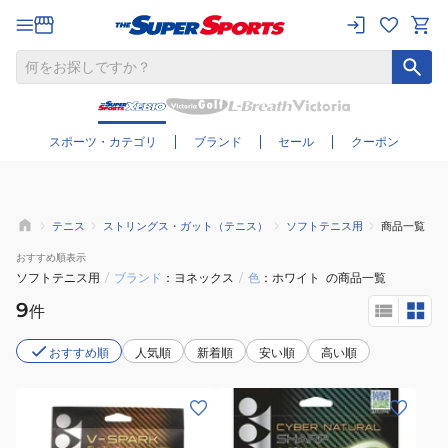
さらに絞り込む
スポーツ・カテゴリ
ブランド
セール
クーポン
テニス
ストリングス・ガット（テニス）
ソフトテニス用
商品一覧
おすすめ
順表示
ソフトテニス用
/
ブランド
ヨネックス
/
色
ホワイト
の商品一覧
9
件
おすすめ順
人気順
新着順
安い順
高い順