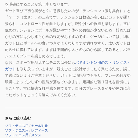
を明確にすることが第一歩となります。
ガット選びで初心者がとくに意識したいのが「テンション（張り具合）」と
「ゲージ（太さ）」の二点です。テンションは数値が高いほどガットが硬く
張られ、コントロール性が向上しますが、腕や肘への負担も増します。逆に
低めのテンションはボールが飛びやすく体への負担が少ないため、始めたば
かりの方には少し柔らかめの設定がおすすめです。ゲージについては、細い
ガットほどボールへの食いつきがよくなりますが切れやすく、太いガットは
耐久性に優れています。まずは中間的な太さのものから試してみると、バラ
ンスよくプレーを楽しめるでしょう。
なお、スポーツ用品店ではテニス以外にも
バドミントン用のストリングス・
ガット
も取り扱っていますが、競技ごとに設計がまったく異なるため、誤っ
て選ばないようご注意ください。ガットは消耗品でもあり、プレーの頻度や
環境によって少しずつ性能が落ちていきます。定期的な張り替えを習慣にす
ることで、常に快適な打球感を保てます。自分のプレースタイルや体力に合
ったガットをじっくり選んでみてください。
さらに絞り込む
ソフトテニス用
/
セール対象
ソフトテニス用
/
レディース
ソフトテニス用
/
メンズ