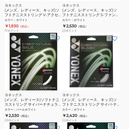
ヨネックス
ヨネックス
(メンズ、レディース、キッズ)ソ
(メンズ、レディース、キッズ)ソ
フトテニスストリング V-アクセル
フトテニスストリング S-ファング
SGVA-011
SGSFG-011
カラー
：
ホワイト
カラー
：
ホワイト
￥1,930
￥2,530
（税込）
（税込）
17
ポイント
23
ポイント
ヨネックス
ヨネックス
(メンズ、レディース)ソフトテニ
(メンズ、レディース、キッズ)ソ
スストリング サイバーナチュラル
フトテニスストリング サイバ-ナ
ゲイル CSG650GA-013
チュラルスラッシュ CSG550SL-
カラー
：
パールホワイト
カラー
：
ホワイト
011+
￥2,530
￥2,420
（税込）
（税込）
23
ポイント
22
ポイント