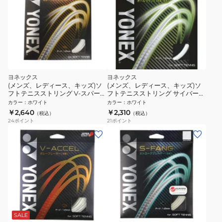
ヨネックス
ヨネックス
(メンズ、レディース、キッズ)ソ
(メンズ、レディース、キッズ)ソ
フトテニスストリング V-スパーク
フトテニスストリング サイバーナ
SGVS-719
チュラル シャープ(CYBER
カラー
：
ホワイト
カラー
：
ホワイト
NATURAL SHARP) CSG550SP-
￥2,640
￥2,310
（税込）
（税込）
011
24
ポイント
21
ポイント
SALE