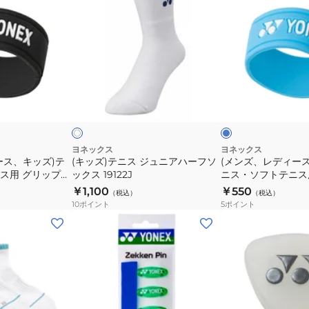
ー
048
ズ)
ズ、
ス
テ
レ
AC570-
ニ
デ
526
ス
ィ
ジ
ー
ラ
ホ
ュ
ス、
イ
ワ
ト
ド
イ
ニ
キ
ブ
ア
ッ
ル
ル
ー
ー
ハ
ズ)
ヨネックス
ヨネックス
ース、キッズ)テ
(キッズ)テニス ジュニアハーフソ
(メンズ、レディー
ー
テ
ス用 グリップバ
ックス 19122J
ニス・ソフトテニス
フ
ニ
ンド AC174-033
￥1,100
￥550
（税込）
（税込）
ソ
ス・
10
ポイント
5
ポイント
ッ
ソ
(メ
(メ
ク
フ
ン
ン
ス
ト
ズ、
ズ、
19122J
テ
レ
レ
ニ
デ
デ
ス
ィ
ィ