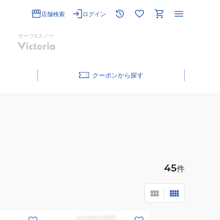
店舗検索
ログイン
サーフ&スノー
クーポン
45
件
(メ