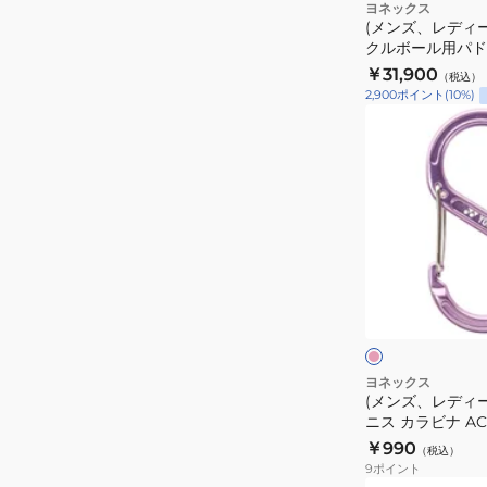
ク
ヨネックス
(メンズ、レディー
ル
クルボール用パドル
ボ
01EZYX-002
￥31,900
（税込）
ー
2,900
ポイント
(
10
%)
ル
(メ
用
ン
パ
ズ、
ド
レ
ル
デ
PCL-
ィ
01EZYX-
ー
ピ
002
ス、
ン
ク
キ
イ
ッ
ズ
ズ)
ヨネックス
(メンズ、レディ
テ
ニス カラビナ AC5
ニ
￥990
（税込）
ス
9
ポイント
カ