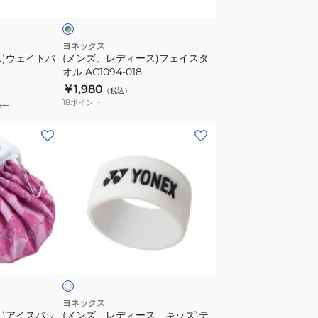
ッ
フ
ト
ェ
紫
イ
ヨネックス
ス)ウェイトバ
(メンズ、レディース)フェイスタ
外
ス
オル AC1094-018
線
タ
￥1,980
（税込）
対
オ
18
ポイント
込）
策
ル
AC431-
AC1094-
(メ
007
018
ン
ズ、
レ
デ
ィ
ー
ホ
ス、
ワ
キ
ッ
ズ)
ヨネックス
ス)アイスバッ
(メンズ、レディース、キッズ)テ
テ