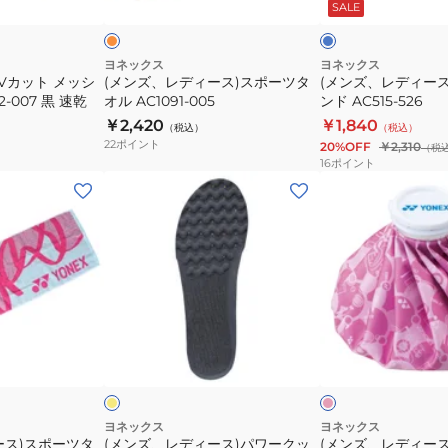
ン
ー
SALE
ー
ス
ウ
×
ポ
ェ
グ
リ
ー
イ
ヨネックス
ヨネックス
ー
UVカット メッシ
(メンズ、レディース)スポーツタ
(メンズ、レディー
ツ
ト
ン
-007 黒 速乾
オル AC1091-005
ンド AC515-526
タ
バ
￥2,420
￥1,840
（税込）
（税込）
オ
ン
22
ポイント
20%OFF
￥2,310
（税
ル
ド
16
ポイント
AC1091-
AC515-
(メ
(メ
005
526
ン
ン
ズ、
ズ、
レ
レ
デ
デ
ィ
ィ
ー
ー
イ
ピ
ス)
ス)
エ
ン
ロ
ク
イ
パ
ア
ト
ワ
イ
ー
ス
ヨネックス
ヨネックス
ース)スポーツタ
(メンズ、レディース)パワークッ
(メンズ、レディー
ク
バ