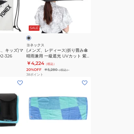
011
デ
ィ
ー
ブ
ス)
ラ
SALE
折
り
畳
ヨネックス
ス、キッズ)マ
(メンズ、レディース)折り畳み傘
み
2-326
晴雨兼用 一級遮光 UVカット 紫外
傘
線対策 AC431-007
￥4,224
（税込）
晴
20%OFF
￥5,280
（税込）
雨
38
ポイント
兼
(メ
用
ン
一
ズ、
級
レ
遮
デ
光
ィ
UV
ー
ブ
カ
ス)
ル