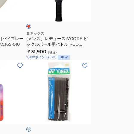
ー
レ
ス)VCORE
ッ
ピ
ッ
ク
ヨネックス
ス)バイブレー
(メンズ、レディース)VCORE ピ
ル
165-010
ックルボール用パドル PCL-
ボ
01VCYX-001
￥31,900
（税込）
ー
2,900
ポイント
(
10
%)
UP
ル
(メ
用
ン
パ
ズ、
ド
レ
ル
デ
PCL-
ィ
01VCYX-
ー
ダ
001
ス、
ー
キ
ッ