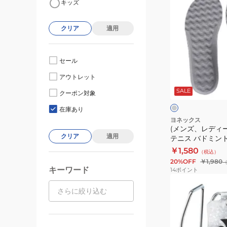
キッズ
ン
ズ、
クリア
適用
レ
デ
ィ
セール
ー
グ
アウトレット
ス)
レ
ー
SALE
イ
クーポン対象
ク
ン
在庫あり
ソ
ヨネックス
(メンズ、レディ
ー
クリア
適用
テニス バドミン
ル
ション ウェーブ
￥1,580
（税込）
テ
AC193 中敷き
20%OFF
￥1,980
ニ
キーワード
14
ポイント
ス
(メ
バ
ン
ド
ズ、
ミ
レ