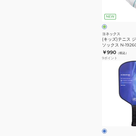
用
ジ
エ
グ
ュ
メ
リ
グ
NEW
ニ
リ
ン
ッ
ア
ー
プ
ン
ア
ヨネックス
バ
(キッズ)テニス 
ン
ソックス N-19260
ン
ク
￥990
ド
（税込）
ル
9
ポイント
AC174-
ソ
(メ
007
ッ
ン
ク
ズ、
ス
レ
N-
デ
19260J-
ィ
042
ー
ブ
ス)ZONE
ル
ー
ピ
ー
ッ