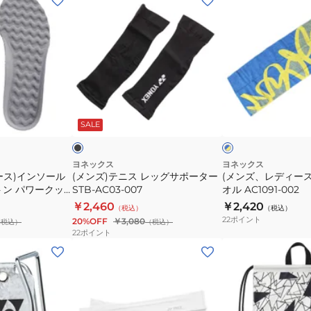
ン
ン
ズ)
ズ、
テ
レ
ニ
デ
ス
ィ
レ
ー
ブ
ブ
ッ
ス)
ラ
ル
ッ
SALE
ー
イ
グ
ス
×
ト
サ
ポ
イ
エ
ポ
ー
ヨネックス
ヨネックス
ロ
ース)インソール
(メンズ)テニス レッグサポーター
(メンズ、レディー
ー
ツ
ー
トン パワークッ
STB-AC03-007
オル AC1091-002
タ
タ
インソール2
￥2,460
￥2,420
（税込）
（税込）
ー
オ
22
ポイント
20%OFF
￥3,080
（税込）
（税込）
STB-
ル
22
ポイント
AC03-
AC1091-
(レ
(メ
007
002
デ
ン
ィ
ズ、
ー
レ