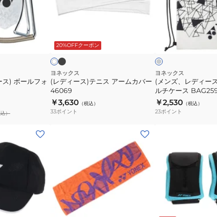
ス)
デ
テ
ィ
ニ
ー
ブ
ア
ホ
ラ
ス
ス、
イ
ワ
ッ
ス
ッ
20%OFFクーポン
イ
ア
キ
ク
グ
ク
ー
ッ
レ
ー
ム
ズ)
ヨネックス
ヨネックス
ス) ボールフォ
(レディース)テニス アームカバー
(メンズ、レディー
カ
マ
46069
ルチケース BAG259
バ
ル
￥3,630
￥2,530
（税込）
（税込）
ー
チ
33
ポイント
23
ポイント
税込）
46069
ケ
ー
(メ
(メ
ス
ン
ン
BAG2592-
ズ、
ズ、
326
レ
レ
デ
デ
ィ
ィ
ー
ー
オ
ブ
ス)
ス)
レ
ル