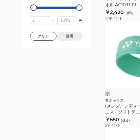
オル AC1091-111
タ
￥2,420
（税込）
オ
22
ポイント
～
円
ル
(メ
AC1091-
ン
クリア
適用
111
ズ、
レ
デ
ィ
ー
グ
ス、
リ
ー
キ
ン
ブ
ッ
ル
ー
ズ)
ヨネックス
(メンズ、レディ
テ
ニス・ソフトテニ
ニ
ンド AC174-028
￥550
（税込）
ス・
5
ポイント
ソ
(メ
フ
ン