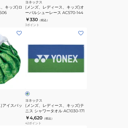
ズ)
ヨネックス
ス、キッズ)ロ
(メンズ、レディース、キッズ)オ
オ
506
ーバルシューレース AC570-144
ー
￥330
（税込）
バ
3
ポイント
ル
(メ
シ
ン
ュ
ズ、
ー
レ
レ
デ
ー
ィ
ス
ー
ブ
AC570-
ス、
ル
144
キ
ッ
ズ)
ヨネックス
ス)アイスバッ
(メンズ、レディース、キッズ)テ
テ
ニス シャワータオル AC1030-171
ニ
￥4,620
（税込）
ス
42
ポイント
シ