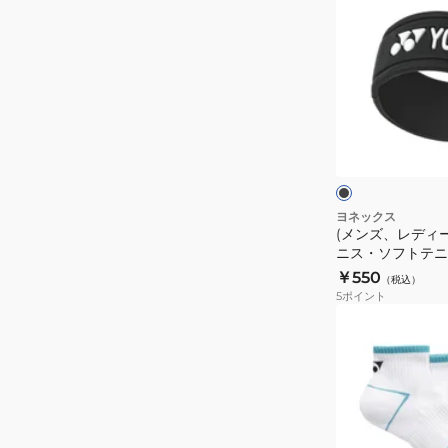
ト
ズ、
テ
レ
ニ
デ
ス
ィ
用
ー
ブ
グ
ス、
ラ
リ
ッ
キ
ク
ト
ッ
ッ
プ
ズ)
ヨネックス
バ
(メンズ、レディ
テ
ニス・ソフトテニ
ン
ニ
ンド AC174-007
￥550
ド
（税込）
ス・
5
ポイント
AC174-
ソ
(キ
028
フ
ッ
ト
ズ)
テ
テ
ニ
ニ
ス
ス