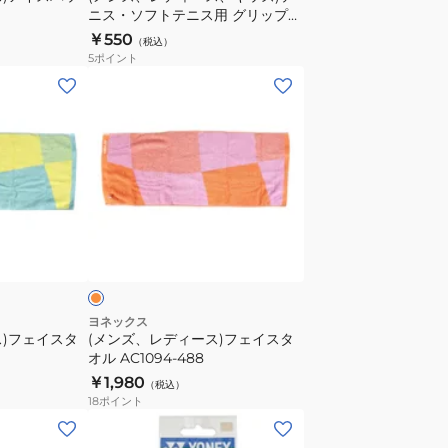
ニス・ソフトテニス用 グリップバ
ニ
ンド AC174-011
￥550
（税込）
ス・
5
ポイント
ソ
(メ
フ
ン
ト
ズ、
テ
レ
ニ
デ
ス
ィ
用
ー
オ
グ
ス)
レ
リ
フ
ッ
ェ
プ
イ
ヨネックス
バ
ス)フェイスタ
(メンズ、レディース)フェイスタ
ス
オル AC1094-488
ン
タ
￥1,980
ド
（税込）
オ
18
ポイント
AC174-
ル
(メ
011
AC1094-
ン