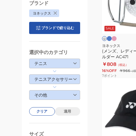
ン
デ
ブランド
ト
ィ
ヨネックス
ン
ー
ブ
ピ
シ
パ
ル
ン
ス)
ル
ー
ク
ブランドで絞り込む
バ
SALE
ワ
ボ
ー
ト
ー
ー
ク
ル
ヨネックス
(メンズ、レディー
ッ
フ
選択中のカテゴリ
ルダー AC471
シ
ォ
テニス
￥808
（税込）
ョ
ル
16%OFF
￥966
（
ン
ダ
7
ポイント
テニスアクセサリー
ウ
ー
(メ
ェ
AC471
ン
その他
ー
ズ)
ブ
テ
イ
ニ
クリア
適用
ン
ス
ソ
UV
ブ
ー
カ
ラ
サイズ