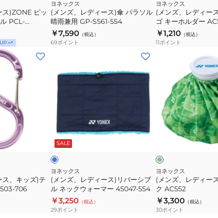
ー
ラ
ズ)
ヨネックス
ヨネックス
ス)ZONE ピッ
(メンズ、レディース)傘 パラソル
(メンズ、レディー
ソ
ロ
 PCL-
晴雨兼用 GP-S561-554
ゴ キーホルダー AC
ル
ゴ
￥7,590
￥1,210
（税込）
（税込）
晴
キ
69
ポイント
11
ポイント
UP
雨
ー
(メ
(メ
兼
ホ
ン
ン
用
ル
ズ、
ズ、
GP-
ダ
レ
レ
S561-
ー
デ
デ
554
AC506
ィ
ィ
ー
ー
タ
グ
ス)
ス)
ー
リ
コ
ー
SALE
ー
リ
ア
ン
×
バ
イ
グ
リ
ー
ス
ヨネックス
ヨネックス
ー
ース、キッズ)テ
(メンズ、レディース)リバーシブ
(メンズ、レディー
シ
バ
ン
03-706
ル ネックウォーマー 45047-554
ク AC552
ブ
ッ
￥3,250
￥3,300
（税込）
（税込）
ル
ク
29
ポイント
30
ポイント
ネ
AC552