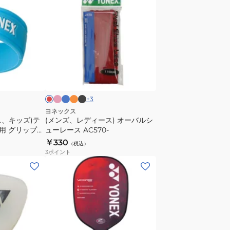
488
ズ、
レ
デ
ィ
ー
ピ
ラ
オ
ブ
レ
ン
イ
レ
ラ
ス)
ッ
ク
ト
ン
ッ
オ
ブ
ジ
ク
ー
+
3
バ
ヨネックス
ス、キッズ)テ
(メンズ、レディース) オーバルシ
ル
用 グリップバ
ューレース AC570-
シ
￥330
（税込）
ュ
3
ポイント
ー
(メ
レ
ン
ー
ズ、
ス
レ
AC570-
デ
ィ