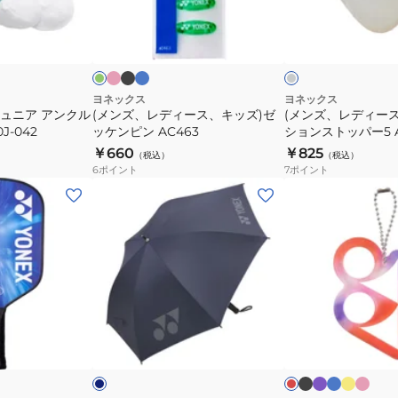
用
ー
ー
ピ
ブ
ブ
グ
グ
グ
ン
ラ
ル
ス、
ス)
リ
レ
ク
ッ
ー
リ
ー
ー
ド
キ
バ
ク
ッ
ッ
イ
プ
ズ)
ブ
ヨネックス
ヨネックス
バ
ジュニア アンクル
(メンズ、レディース、キッズ)ゼ
(メンズ、レディー
ゼ
レ
J-042
ッケンピン AC463
ションストッパー5 AC
ン
ッ
ー
￥660
￥825
ド
（税込）
（税込）
ケ
シ
6
ポイント
7
ポイント
AC174-
ン
ョ
(メ
(メ
033
ピ
ン
ン
ン
ン
ス
ズ、
ズ、
AC463
ト
レ
レ
ッ
デ
デ
パ
ィ
ィ
ー
ー
ー
ブ
パ
ブ
イ
ピ
ネ
レ
5
ラ
ー
ル
エ
ン
ス)
ス、
イ
ッ
ッ
プ
ー
ロ
ク
AC165-
ビ
ド
ク
傘
キ
ク
ル
ー
グ
010
パ
ッ
レ