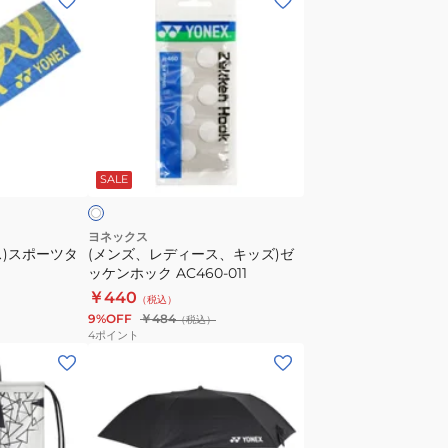
ン
ズ、
レ
デ
ィ
ー
ホ
ス、
ワ
SALE
キ
ッ
ズ)
ヨネックス
ス)スポーツタ
(メンズ、レディース、キッズ)ゼ
ゼ
ッケンホック AC460-011
ッ
￥440
（税込）
ケ
9%OFF
￥484
（税込）
ン
4
ポイント
ホ
(メ
ッ
ン
ク
ズ、
AC460-
レ