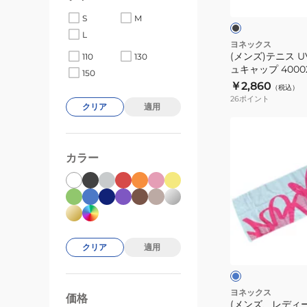
ッ
ル
ッ
ク
ジ
S
M
2
ト
L
AC193
メ
ヨネックス
中
(メンズ)テニス 
110
130
ッ
ュキャップ 40002
敷
150
シ
￥2,860
き
（税込）
ュ
26
ポイント
キ
クリア
適用
ャ
(メ
ッ
ン
プ
カラー
ズ、
40002-
レ
007
デ
黒
ィ
速
ー
ラ
乾
ス)
イ
クリア
適用
ト
ス
ブ
ー
ポ
ル
ー
ー
ヨネックス
価格
99000
0
(メンズ、レディ
ツ