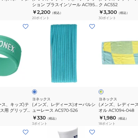
ション プラスインソール AC195-
ク AC552
ッ
ッ
004
￥2,200
￥3,300
（税込）
（税込）
シ
ク
20
ポイント
30
ポイント
ョ
AC552
(メ
(メ
ン
ン
ン
プ
ズ、
ズ、
ラ
レ
レ
ス
デ
デ
イ
ィ
ィ
ン
ー
ー
ラ
グ
ソ
ス)
ス)
イ
リ
ー
ト
ン
ー
オ
フ
ジ
ン
ル
ー
ェ
×
AC195-
イ
バ
イ
ヨネックス
ヨネックス
エ
004
ース、キッズ)テ
(メンズ、レディース)オーバルシ
(メンズ、レディー
ル
ス
ロ
ス用 グリップバ
ューレース AC570-526
オル AC1094-048
シ
タ
ー
￥330
￥1,980
（税込）
（税込）
ュ
オ
3
ポイント
18
ポイント
ー
ル
(キ
(メ
レ
AC1094-
ッ
ン