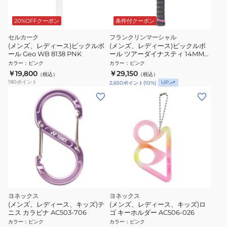
20%OFFクーポン
条件付クーポン
セルカーク
フランクリンマーシャル
(メンズ、レディース)ピックルボ
(メンズ、レディース)ピックルボ
ール Geo WB 8138 PNK
ール ツアーダイナスティ 14MM
PINK 52968C2
カラー
：
ピンク
カラー
：
ピンク
￥19,800
￥29,150
（税込）
（税込）
180
ポイント
UP
2,650
ポイント
(
10
%)
ヨネックス
ヨネックス
(メンズ、レディース、キッズ)テ
(メンズ、レディース、キッズ)ロ
ニス カラビナ AC503-706
ゴ キーホルダー AC506-026
カラー
：
ピンク
カラー
：
ピンク