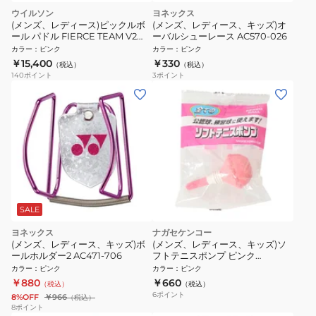
ウイルソン
ヨネックス
(メンズ、レディース)ピックルボ
(メンズ、レディース、キッズ)オ
ール パドル FIERCE TEAM V2
ーバルシューレース AC570-026
PINK WR89139011U2
カラー
：
ピンク
カラー
：
ピンク
￥15,400
￥330
（税込）
（税込）
140
ポイント
3
ポイント
SALE
ヨネックス
ナガセケンコー
(メンズ、レディース、キッズ)ボ
(メンズ、レディース、キッズ)ソ
ールホルダー2 AC471-706
フトテニスポンプ ピンク
TSPHP1-V-P-C
カラー
：
ピンク
カラー
：
ピンク
￥880
￥660
（税込）
（税込）
6
ポイント
8%OFF
￥966
（税込）
8
ポイント