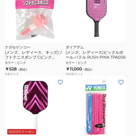
ナガセケンコー
ダイアデム
(メンズ、レディース、キッズ)ソ
(メンズ、レディース)ピックルボ
フトテニスポンプ Cピンク
ール パドル RUSH PINK TPA006
66JYB11564
カラー
：
ピンク
カラー
：
ピンク
￥528
￥11,000
（税込）
（税込）
4
ポイント
100
ポイント
10%OFFクーポン