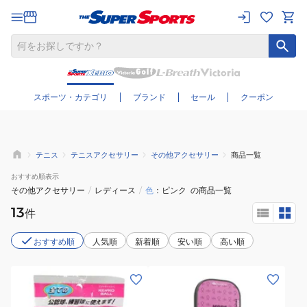
さらに絞り込む
スポーツ・カテゴリ
ブランド
セール
クーポン
テニス
テニスアクセサリー
その他アクセサリー
商品一覧
おすすめ
順表示
その他アクセサリー
/
レディース
/
色
ピンク
の商品一覧
13
件
おすすめ順
人気順
新着順
安い順
高い順