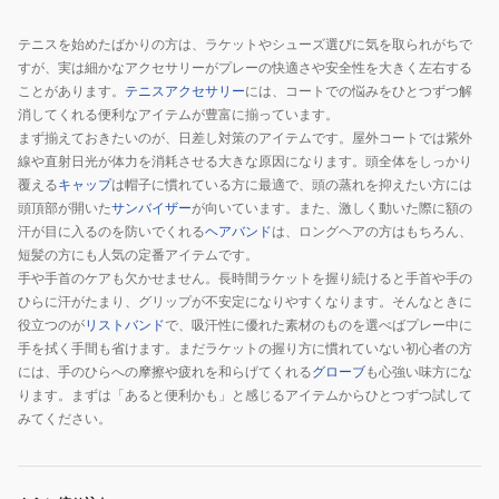
テニスを始めたばかりの方は、ラケットやシューズ選びに気を取られがちで
すが、実は細かなアクセサリーがプレーの快適さや安全性を大きく左右する
ことがあります。
テニスアクセサリー
には、コートでの悩みをひとつずつ解
消してくれる便利なアイテムが豊富に揃っています。
まず揃えておきたいのが、日差し対策のアイテムです。屋外コートでは紫外
線や直射日光が体力を消耗させる大きな原因になります。頭全体をしっかり
覆える
キャップ
は帽子に慣れている方に最適で、頭の蒸れを抑えたい方には
頭頂部が開いた
サンバイザー
が向いています。また、激しく動いた際に額の
汗が目に入るのを防いでくれる
ヘアバンド
は、ロングヘアの方はもちろん、
短髪の方にも人気の定番アイテムです。
手や手首のケアも欠かせません。長時間ラケットを握り続けると手首や手の
ひらに汗がたまり、グリップが不安定になりやすくなります。そんなときに
役立つのが
リストバンド
で、吸汗性に優れた素材のものを選べばプレー中に
手を拭く手間も省けます。まだラケットの握り方に慣れていない初心者の方
には、手のひらへの摩擦や疲れを和らげてくれる
グローブ
も心強い味方にな
ります。まずは「あると便利かも」と感じるアイテムからひとつずつ試して
みてください。