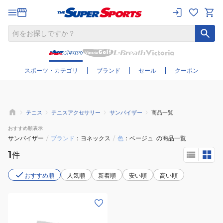
さらに絞り込む
スポーツ・カテゴリ
ブランド
セール
クーポン
テニス
テニスアクセサリー
サンバイザー
商品一覧
おすすめ
順表示
サンバイザー
/
ブランド
ヨネックス
/
色
ベージュ
の商品一覧
1
件
おすすめ順
人気順
新着順
安い順
高い順