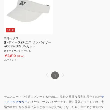
SALE
ヨネックス
(レディース)テニス サンバイザー
40097-585 UVカット
カラー
：
サンドベージュ
￥2,810
（税込）
25
ポイント
1
テニスコートで快適にプレーするために、意外と重要な役割を果たすのが
テ
ニスアクセサリー
のひとつ、サンバイザーです。特に屋外のコートでは、太
陽の直射日光が視界に入るとボールが見づらくなったり、集中力が途切れて