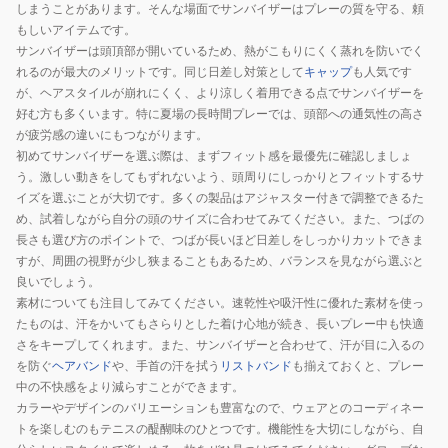
しまうことがあります。そんな場面でサンバイザーはプレーの質を守る、頼
もしいアイテムです。
サンバイザーは頭頂部が開いているため、熱がこもりにくく蒸れを防いでく
れるのが最大のメリットです。同じ日差し対策として
キャップ
も人気です
が、ヘアスタイルが崩れにくく、より涼しく着用できる点でサンバイザーを
好む方も多くいます。特に夏場の長時間プレーでは、頭部への通気性の高さ
が疲労感の違いにもつながります。
初めてサンバイザーを選ぶ際は、まずフィット感を最優先に確認しましょ
う。激しい動きをしてもずれないよう、頭周りにしっかりとフィットするサ
イズを選ぶことが大切です。多くの製品はアジャスター付きで調整できるた
め、試着しながら自分の頭のサイズに合わせてみてください。また、つばの
長さも選び方のポイントで、つばが長いほど日差しをしっかりカットできま
すが、周囲の視野が少し狭まることもあるため、バランスを見ながら選ぶと
良いでしょう。
素材についても注目してみてください。速乾性や吸汗性に優れた素材を使っ
たものは、汗をかいてもさらりとした着け心地が続き、長いプレー中も快適
さをキープしてくれます。また、サンバイザーと合わせて、汗が目に入るの
を防ぐ
ヘアバンド
や、手首の汗を拭う
リストバンド
も揃えておくと、プレー
中の不快感をより減らすことができます。
カラーやデザインのバリエーションも豊富なので、ウェアとのコーディネー
トを楽しむのもテニスの醍醐味のひとつです。機能性を大切にしながら、自