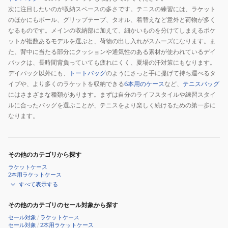
次に注目したいのが収納スペースの多さです。テニスの練習には、ラケット
のほかにもボール、グリップテープ、タオル、着替えなど意外と荷物が多く
なるものです。メインの収納部に加えて、細かいものを分けてしまえるポケ
ットが複数あるモデルを選ぶと、荷物の出し入れがスムーズになります。ま
た、背中に当たる部分にクッションや通気性のある素材が使われているデイ
パックは、長時間背負っていても疲れにくく、夏場の汗対策にもなります。
デイパック以外にも、
トートバッグ
のようにさっと手に提げて持ち運べるタ
イプや、より多くのラケットを収納できる
6本用のケース
など、
テニスバッグ
にはさまざまな種類があります。まずは自分のライフスタイルや練習スタイ
ルに合ったバッグを選ぶことが、テニスをより楽しく続けるための第一歩に
なります。
その他のカテゴリから探す
ラケットケース
2本用ラケットケース
すべて表示する
その他のカテゴリのセール対象から探す
セール対象
/
ラケットケース
セール対象
/
2本用ラケットケース