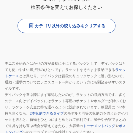
検索条件を変えてお探しください
カテゴリ以外の絞り込みをクリアする
テニスを始めたばかりの方が最初に手にするバッグとして、デイパックはと
ても使いやすい選択肢のひとつです。ラケットをそのまま収納できる
ラケッ
トケース
とは異なり、デイパックは普段のリュックサックに近い形なので、
通勤・通学のついでにテニスコートへ向かうという方にも馴染みやすいスタ
イルです。
デイパックを選ぶ際にまず確認したいのが、ラケットの収納方法です。多く
のテニス向けデイパックにはラケット専用のポケットやホルダーが付いてお
り、ラケットを安全に持ち運べるように設計されています。練習用に1〜2本
持ち歩くなら、
2本収納できるタイプ
のモデルと同等の収納力を備えたデイパ
ックを選ぶと、荷物をひとつにまとめられて便利です。試合や合宿でまとめ
て道具を持ち運ぶ機会が増えてきたら、大容量の
トーナメントバッグ
や
ボス
トンバッグ
へのステップアップも検討してみてください。